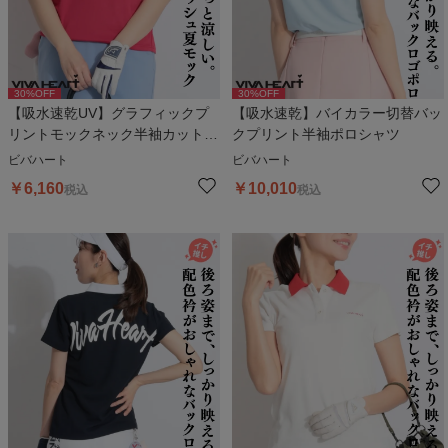
30
%OFF
30
%OFF
【吸水速乾UV】グラフィックプ
【吸水速乾】バイカラー切替バッ
リントモックネック半袖カットソ
クプリント半袖ポロシャツ
ー
ビバハート
ビバハート
￥
6,160
￥
10,010
税込
税込