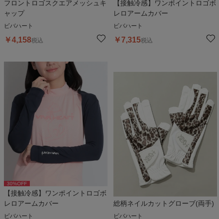
フロントロゴスクエアメッシュキ
【接触冷感】ワンポイントロゴボ
ャップ
レロアームカバー
ビバハート
ビバハート
￥
4,158
￥
7,315
税込
税込
30
%OFF
【接触冷感】ワンポイントロゴボ
レロアームカバー
総柄ネイルカットグローブ(両手)
ビバハート
ビバハート