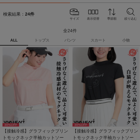
検索結果：
24
件
サイズ
表示切替
季節順
絞り込む
全
24
件
ALL
トップス
パンツ
スカート
小物
30
%OFF
30
%OFF
【接触冷感】グラフィックプリン
【接触冷感】グラフィックプリン
トモックネック半袖カットソー
トモックネック半袖カットソー