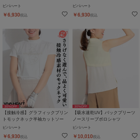
ビバハート
ビバハート
￥
6,930
￥
6,930
税込
税込
30
%OFF
30
%OFF
【接触冷感】グラフィックプリン
【吸水速乾UV】バックプリーツ
トモックネック半袖カットソー
ノースリーブポロシャツ
ビバハート
ビバハート
￥
6,930
￥
10,010
税込
税込