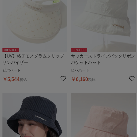
30
%OFF
30
%OFF
【UV】格子モノグラムクリップ
サッカーストライプバックリボン
サンバイザー
バケットハット
ビバハート
ビバハート
￥
5,544
￥
6,160
税込
税込