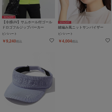
30
%OFF
【冷感UV】サムホール付ゴール
30
%OFF
ドロゴフルジップパーカー
鍵編み風ニットサンバイザー
ビバハート
ビバハート
￥
9,240
￥
4,004
税込
税込