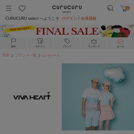
0
CURUCURU select へようこそ
ログイン
/
会員登録
新作
カテゴリ
ブランド
ランキング
セール
TOP
ブランド一覧
ビバハート