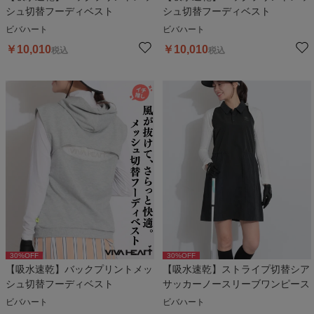
シュ切替フーディベスト
シュ切替フーディベスト
ビバハート
ビバハート
￥
10,010
￥
10,010
税込
税込
30
%OFF
30
%OFF
【吸水速乾】バックプリントメッ
【吸水速乾】ストライプ切替シア
シュ切替フーディベスト
サッカーノースリーブワンピース
ビバハート
ビバハート