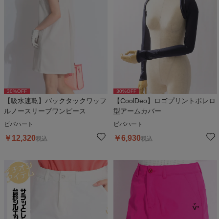
30
%OFF
30
%OFF
【吸水速乾】バックタックワッフ
【CoolDeo】ロゴプリントボレロ
ルノースリーブワンピース
型アームカバー
ビバハート
ビバハート
￥
12,320
￥
6,930
税込
税込