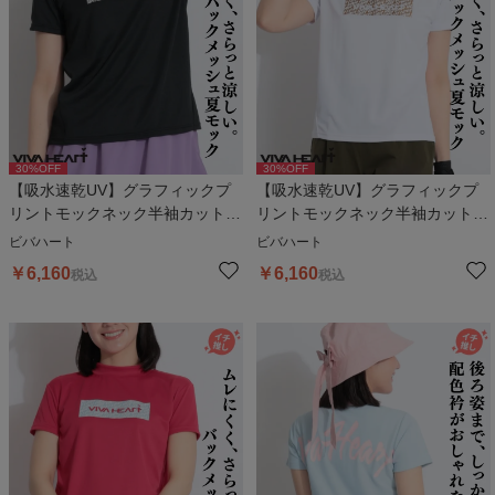
30
%OFF
30
%OFF
【吸水速乾UV】グラフィックプ
【吸水速乾UV】グラフィックプ
リントモックネック半袖カットソ
リントモックネック半袖カットソ
ー
ー
ビバハート
ビバハート
￥
6,160
￥
6,160
税込
税込