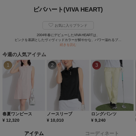
ビバハート(VIVA HEART)
お気に入りブランド
2004年春にデビューしたVIVA HEARTは、
ピンクを基調としたヴィヴィッドカラーが鮮やかな、パワー溢れるブ…
続きを読む
今週の人気アイテム
1
2
3
春夏ワンピース
ノースリーブ
ロングパンツ
¥
12,320
¥
10,010
¥
9,240
アイテム
コーディネート