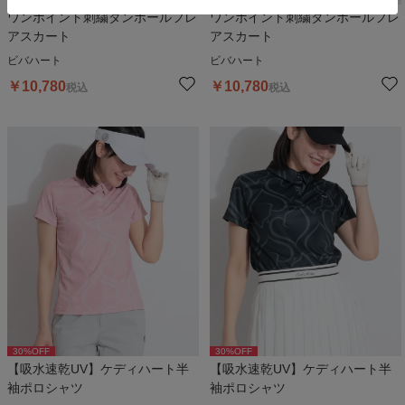
ワンポイント刺繍ダンボールフレ
ワンポイント刺繍ダンボールフレ
アスカート
アスカート
ビバハート
ビバハート
￥
10,780
￥
10,780
税込
税込
30
%OFF
30
%OFF
【吸水速乾UV】ケディハート半
【吸水速乾UV】ケディハート半
袖ポロシャツ
袖ポロシャツ