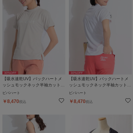
30
%OFF
30
%OFF
【吸水速乾UV】バックハートメ
【吸水速乾UV】バックハートメ
ッシュモックネック半袖カットソ
ッシュモックネック半袖カットソ
ー
ー
ビバハート
ビバハート
￥
8,470
￥
8,470
税込
税込