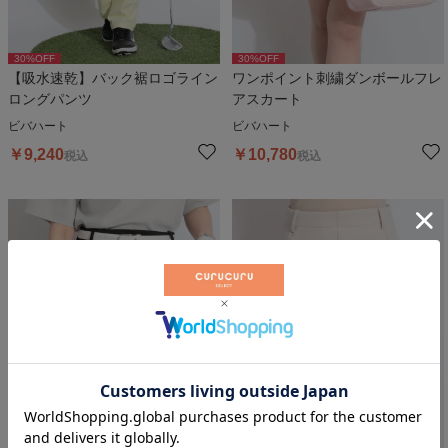
30
%OFF
30
%OFF
【吸水速乾】バック裾ロゴライン
ワンポイント刺繍ダンボールフレ
ロングパンツ
アスカート
ビバハート
ビバハート
￥
9,240
￥
10,780
税込
税込
30
%OFF
30
%OFF