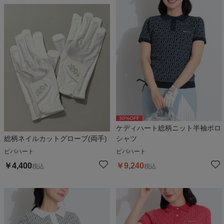
30
%OFF
ケディハート総柄ニット半袖ポロ
総柄ネイルカットグローブ(両手)
シャツ
ビバハート
ビバハート
￥
4,400
￥
9,240
税込
税込