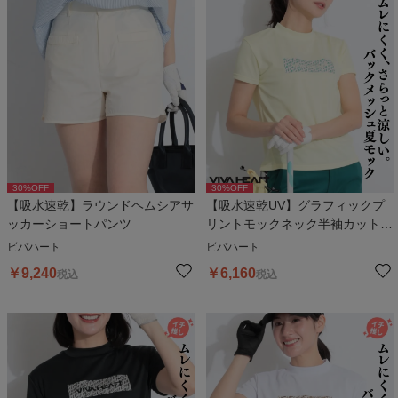
30
%OFF
30
%OFF
【吸水速乾】ラウンドヘムシアサ
【吸水速乾UV】グラフィックプ
ッカーショートパンツ
リントモックネック半袖カットソ
ー
ビバハート
ビバハート
￥
9,240
￥
6,160
税込
税込