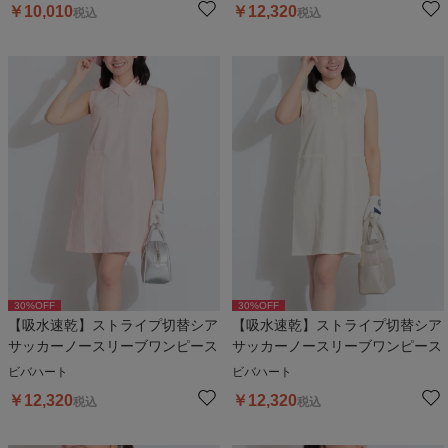
￥
10,010
￥
12,320
税込
税込
30
%OFF
30
%OFF
【吸水速乾】ストライプ切替シア
【吸水速乾】ストライプ切替シア
サッカーノースリーブワンピース
サッカーノースリーブワンピース
ビバハート
ビバハート
￥
12,320
￥
12,320
税込
税込