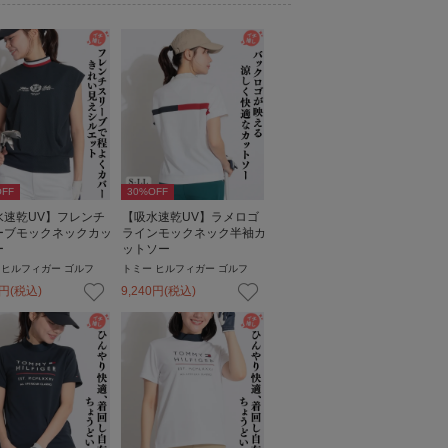
FF
30
%OFF
水速乾UV】フレンチ
【吸水速乾UV】ラメロゴ
ーブモックネックカッ
ラインモックネック半袖カ
ー
ットソー
 ヒルフィガー ゴルフ
トミー ヒルフィガー ゴルフ
円
(税込)
9,240
円
(税込)