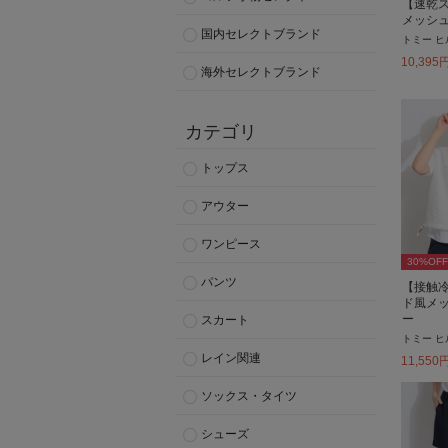
【速乾
メッシ
国内セレクトブランド
トミー ヒ
10,395
海外セレクトブランド
カテゴリ
トップス
アウター
ワンピース
30
%OFF
パンツ
【接触冷
ド風メ
ー
スカート
トミー ヒ
レイン関連
11,550
ソックス・タイツ
シューズ