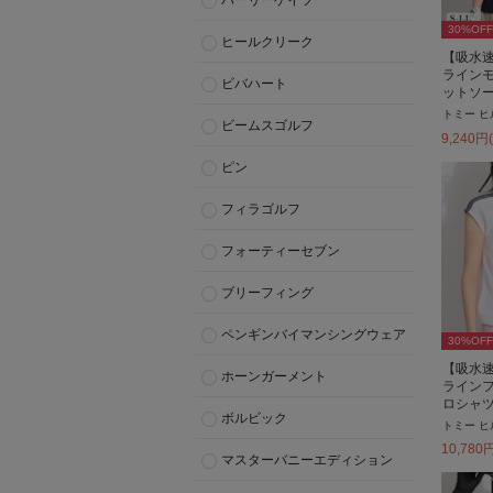
パーリーゲイツ
30
%OFF
ヒールクリーク
【吸水速
ライン
ビバハート
ットソ
トミー ヒ
ビームスゴルフ
9,240
円
ピン
フィラゴルフ
フォーティーセブン
ブリーフィング
ペンギンバイマンシングウェア
30
%OFF
【吸水速
ホーンガーメント
ライン
ロシャ
ボルビック
トミー ヒ
10,780
マスターバニーエディション