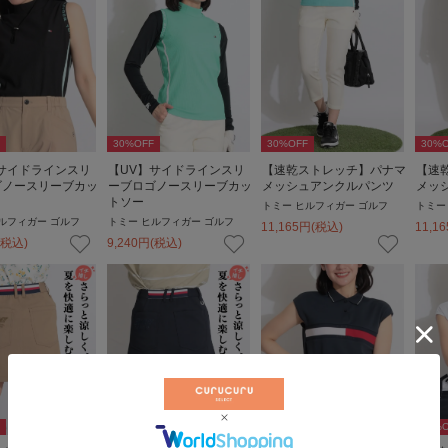
30
%OFF
30
%OFF
30
%O
サイドラインスリ
【UV】サイドラインスリ
【速乾ストレッチ】パナマ
【速
ゴノースリーブカッ
ーブロゴノースリーブカッ
メッシュアンクルパンツ
メッ
トソー
トミー ヒルフィガー ゴルフ
トミー
ルフィガー ゴルフ
トミー ヒルフィガー ゴルフ
11,165
円
(税込)
11,16
(税込)
9,240
円
(税込)
30
%OFF
30
%OFF
30
%O