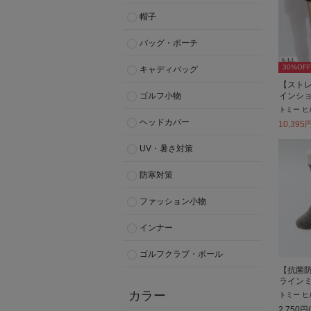
帽子
バッグ・ポーチ
30
%OFF
キャディバッグ
【スト
インシ
ゴルフ小物
トミー ヒ
ヘッドカバー
10,395
UV・暑さ対策
防寒対策
ファッション小物
インナー
ゴルフクラブ・ボール
【抗菌
ライン
カラー
トミー ヒ
2,750
円