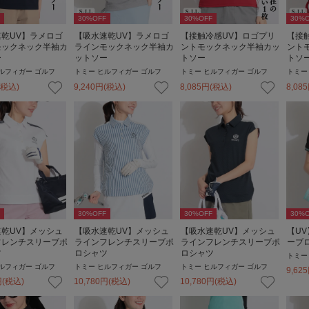
30
%OFF
30
%OFF
30
%O
乾UV】ラメロゴ
【吸水速乾UV】ラメロゴ
【接触冷感UV】ロゴプリ
【接
モックネック半袖カ
ラインモックネック半袖カ
ントモックネック半袖カッ
ント
ー
ットソー
トソー
トソ
ルフィガー ゴルフ
トミー ヒルフィガー ゴルフ
トミー ヒルフィガー ゴルフ
トミー
(税込)
9,240
円
(税込)
8,085
円
(税込)
8,085
30
%OFF
30
%OFF
30
%O
乾UV】メッシュ
【吸水速乾UV】メッシュ
【吸水速乾UV】メッシュ
【U
フレンチスリーブポ
ラインフレンチスリーブポ
ラインフレンチスリーブポ
ーブ
ツ
ロシャツ
ロシャツ
トミー
ルフィガー ゴルフ
トミー ヒルフィガー ゴルフ
トミー ヒルフィガー ゴルフ
9,625
円
(税込)
10,780
円
(税込)
10,780
円
(税込)