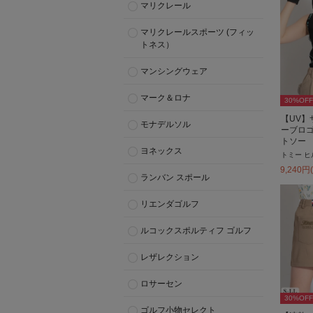
マリクレール
マリクレールスポーツ (フィッ
トネス）
マンシングウェア
マーク＆ロナ
30
%OFF
【UV】
モナデルソル
ーブロ
トソー
ヨネックス
トミー ヒ
9,240
円
ランバン スポール
リエンダゴルフ
ルコックスポルティフ ゴルフ
レザレクション
ロサーセン
30
%OFF
ゴルフ小物セレクト