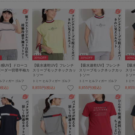
30
%OFF
30
%OFF
30
%O
感UV】ドローコ
【吸水速乾UV】フレンチ
【吸水速乾UV】フレンチ
【吸
ボーダー切替半袖カ
スリーブモックネックカッ
スリーブモックネックカッ
スリ
ー
トソー
トソー
トソ
ルフィガー ゴルフ
トミー ヒルフィガー ゴルフ
トミー ヒルフィガー ゴルフ
トミー
(税込)
8,855
円
(税込)
8,855
円
(税込)
8,855