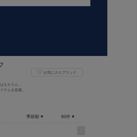
フ
お気に入りブランド
はもちろん、
イテムを提案。
季節順
80件
1