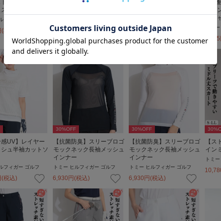
ストレッチ】パナマ
【速乾ストレッチ】パナマ
【接触冷感UV】フラッグ
【接
ュスカート
メッシュスカート
ラインフレンチスリーブポ
ライ
ロシャツ
ロシ
ルフィガー ゴルフ
トミー ヒルフィガー ゴルフ
トミー ヒルフィガー ゴルフ
トミー
円
(税込)
10,395
円
(税込)
9,625
円
(税込)
9,625
30
%OFF
30
%OFF
30
%O
感UV】レイヤー
【抗菌防臭】スリーブロゴ
【抗菌防臭】スリーブロゴ
【ス
ッシュ半袖カットソ
モックネック長袖メッシュ
モックネック長袖メッシュ
イン
インナー
インナー
トミー
ルフィガー ゴルフ
トミー ヒルフィガー ゴルフ
トミー ヒルフィガー ゴルフ
10,78
円
(税込)
6,930
円
(税込)
6,930
円
(税込)