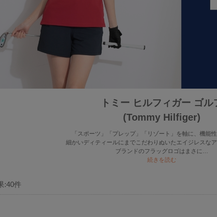
トミー ヒルフィガー ゴル
(Tommy Hilfiger)
「スポーツ」「プレップ」「リゾート」を軸に、機能性
細かいディティールにまでこだわりぬいたエイジレスなア
ブランドのフラッグロゴはまさに…
続きを読む
果:
40
件