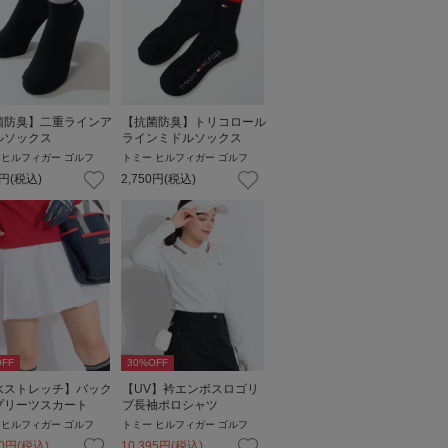
菌防臭】二重ラインア
【抗菌防臭】トリコロール
ルソックス
ラインミドルソックス
 ヒルフィガー ゴルフ
トミー ヒルフィガー ゴルフ
円
(税込)
2,750
円
(税込)
FF
30
%OFF
水ストレッチ】バック
【UV】衿エンボスロゴリ
プリーツスカート
ブ長袖ポロシャツ
 ヒルフィガー ゴルフ
トミー ヒルフィガー ゴルフ
0
円
(税込)
10,395
円
(税込)