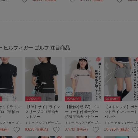
ー ヒルフィガー ゴルフ
注目商品
30
%OFF
30
%OFF
30
%OFF
サイドライン
【UV】サイドライン
【接触冷感UV】ドロ
【ストレッチ】ポケ
ブロゴ半袖カ
スリーブロゴ半袖カ
ーコード付ボーダー
ットラインショート
ー
ットソー
切替半袖カットソー
パンツ
トミー ヒルフィガー ゴルフ
トミー ヒルフィガー ゴルフ
トミー ヒルフィガー ゴルフ
トミー 
(税込)
9,625
円
(税込)
8,470
円
(税込)
10,395
円
(税込)