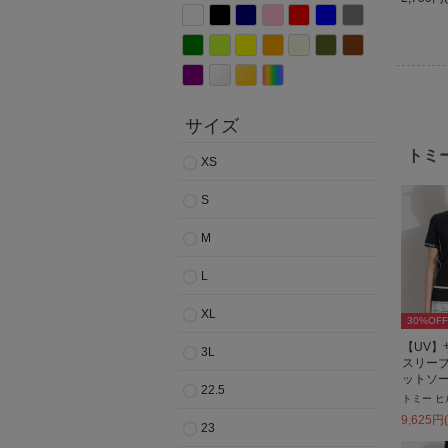
サイズ
トミ
XS
S
M
L
XL
30
%OFF
【UV】
3L
スリー
ットソ
22.5
9,625
円
23