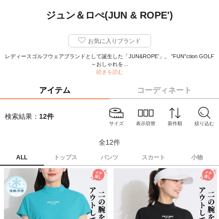
ジュン＆ロぺ(JUN & ROPE')
お気に入りブランド
レディースゴルフウェアブランドとして誕生した「JUN&ROPE’」。 ”FUN”ction GOLF
～おしゃれを…
続きを読む
アイテム
コーディネート
検索結果：
12
件
サイズ
表示切替
新作順
絞り込む
全
12
件
ALL
トップス
パンツ
スカート
小物