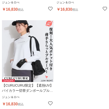
ーバー
ーバー
ジュン＆ロぺ
ジュン＆ロぺ
￥
16,830
￥
16,830
税込
税込
10
%OFF
【CURUCURU限定】【遮熱UV】
バイカラー切替ダンボールプルオ
ーバー
ジュン＆ロぺ
￥
16,830
税込