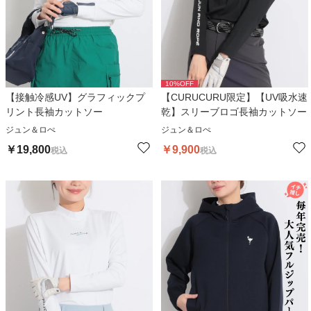
10
%OFF
【接触冷感UV】グラフィックプ
【CURUCURU限定】【UV吸水速
リント長袖カットソー
乾】スリーブロゴ長袖カットソー
ジュン＆ロぺ
ジュン＆ロぺ
￥
19,800
￥
9,900
税込
税込