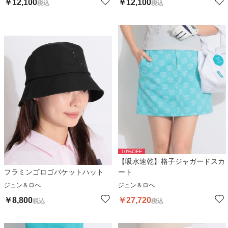
￥
12,100
￥
12,100
税込
税込
10
%OFF
【吸水速乾】格子ジャガードスカ
フラミンゴロゴバケットハット
ート
ジュン＆ロぺ
ジュン＆ロぺ
￥
8,800
￥
27,720
税込
税込