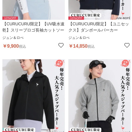
10
%OFF
10
%OFF
【CURUCURU限定】【UV吸水速
【CURUCURU限定】【ユニセッ
乾】スリーブロゴ長袖カットソー
クス】ダンボールパーカー
ジュン＆ロぺ
ジュン＆ロぺ
￥
9,900
￥
14,850
税込
税込