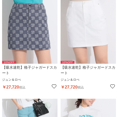
10
%OFF
10
%OFF
【吸水速乾】格子ジャガードスカ
【吸水速乾】格子ジャガードスカ
ート
ート
ジュン＆ロぺ
ジュン＆ロぺ
￥
27,720
￥
27,720
税込
税込