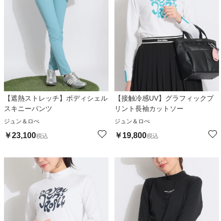
【遮熱ストレッチ】ボディシェル
【接触冷感UV】グラフィックプ
スキニーパンツ
リント長袖カットソー
ジュン＆ロぺ
ジュン＆ロぺ
￥
23,100
￥
19,800
税込
税込