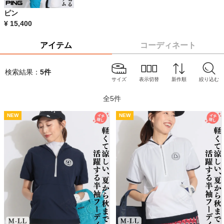
ピン
¥
15,400
アイテム
コーディネート
検索結果：
5
件
サイズ
表示切替
新作順
絞り込む
全
5
件
NEW
NEW