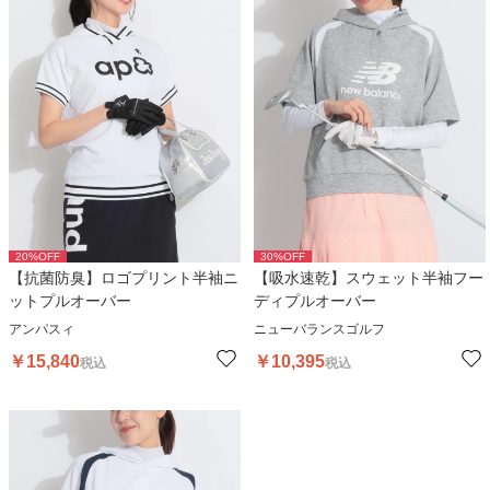
20
%OFF
30
%OFF
【抗菌防臭】ロゴプリント半袖ニ
【吸水速乾】スウェット半袖フー
ットプルオーバー
ディプルオーバー
アンパスィ
ニューバランスゴルフ
￥
15,840
￥
10,395
税込
税込