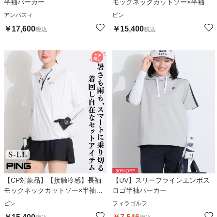
半袖パーカー
モックネックカットソー×半袖ス
ニードセット
アンパスィ
ピン
￥
17,600
￥
15,400
税込
税込
30
%OFF
【CP対象品】【接触冷感】長袖
【UV】スリーブラインエンボス
モックネックカットソー×半袖ス
ロゴ半袖パーカー
ニードセット
ピン
フィラゴルフ