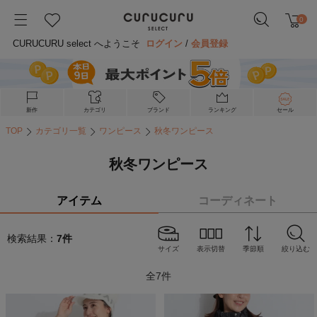
0
CURUCURU select へようこそ
ログイン
/
会員登録
新作
カテゴリ
ブランド
ランキング
セール
TOP
カテゴリ一覧
ワンピース
秋冬ワンピース
秋冬ワンピース
アイテム
コーディネート
検索結果：
7
件
サイズ
表示切替
季節順
絞り込む
全
7
件