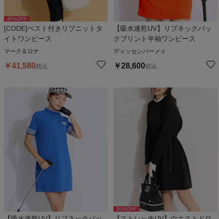
40
%OFF
[CODE]ベスト付きリブニットタ
【吸水速乾UV】リブネックバッ
イトワンピース
クプリント半袖ワンピース
マーク＆ロナ
ディッセンバーメイ
￥
41,580
￥
28,600
税込
税込
30
%OFF
【吸水速乾UV】リブネックバッ
【ストレッチUV】ウエストドロ