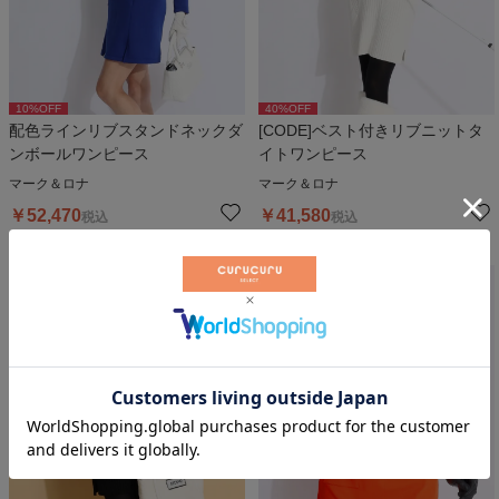
10
%OFF
40
%OFF
配色ラインリブスタンドネックダ
[CODE]ベスト付きリブニットタ
ンボールワンピース
イトワンピース
マーク＆ロナ
マーク＆ロナ
￥
52,470
￥
41,580
税込
税込