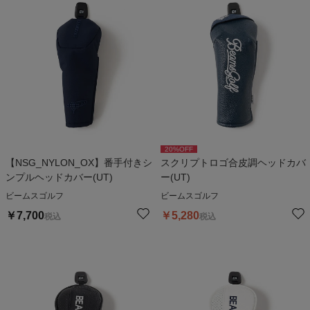
20
%OFF
【NSG_NYLON_OX】番手付きシ
スクリプトロゴ合皮調ヘッドカバ
ンプルヘッドカバー(UT)
ー(UT)
ビームスゴルフ
ビームスゴルフ
￥
7,700
￥
5,280
税込
税込