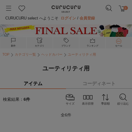
0
CURUCURU select へようこそ
ログイン
/
会員登録
新作
カテゴリ
ブランド
ランキング
セール
TOP
カテゴリ一覧
ヘッドカバー
ユーティリティ用
ユーティリティ用
アイテム
コーディネート
検索結果：
6
件
サイズ
表示切替
季節順
絞り込む
全
6
件