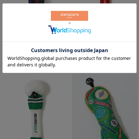
ブラックウォッチ柄ヘッドカバー
ポンポン付き配色ニットヘッドカ
(UT)
バー(UT)
ビームスゴルフ
ビームスゴルフ
￥
7,260
￥
4,840
税込
税込