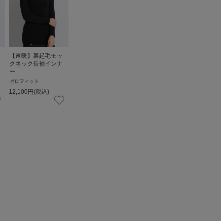
【速暖】裏起毛モッ
クネック長袖インナ
ー
ゼロフィット
12,100
円
(税込)