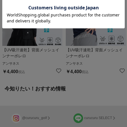
【UV吸汗速乾】背面メッシュイ
【UV吸汗速乾】背面メッシュイ
ンナーボレロ
ンナーボレロ
アンサネス
アンサネス
￥
4,400
￥
4,400
税込
税込
今知りたい！おすすめ情報
@curucuru_golf
curucuru SELECT