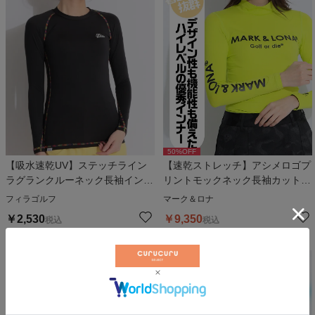
50
%OFF
【吸水速乾UV】ステッチライン
【速乾ストレッチ】アシメロゴプ
ラグランクルーネック長袖インナ
リントモックネック長袖カットソ
ー
ー
フィラゴルフ
マーク＆ロナ
￥
2,530
￥
9,350
税込
税込
人気アイテム
人気アイテム