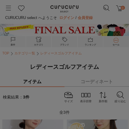
0
CURUCURU select へようこそ
ログイン
/
会員登録
新作
カテゴリ
ブランド
ランキング
セール
TOP
カテゴリ一覧
レディースゴルフアイテム
レディースゴルフアイテム
アイテム
コーディネート
検索結果：
3
件
サイズ
表示切替
新作順
絞り込む
全
3
件