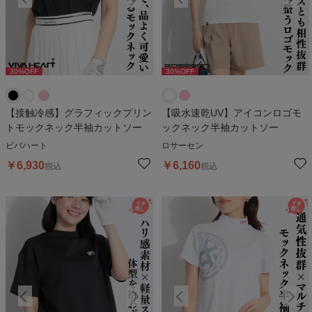
30
%OFF
30
%OFF
30
%OFF
30
%OFF
3
【接触冷感】グラフィックプリン
【吸水速乾UV】アイコンロゴモ
トモックネック半袖カットソー
ックネック半袖カットソー
ビバハート
ロサーセン
￥
6,930
￥
6,160
税込
税込