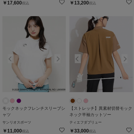
￥
17,600
￥
13,200
税込
税込
モックネックフレンチスリーブシ
【ストレッチ】異素材切替モック
ャツ
ネック半袖カットソー
サンリオスポーツ
ティエフダブリュー
￥
11,000
￥
33,000
税込
税込