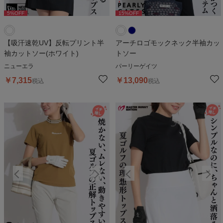
5
%OFF
15
%OFF
15
%OFF
【吸汗速乾UV】反転プリント半
アーチロゴモックネック半袖カッ
袖カットソー(ホワイト)
トソー
ニューエラ
パーリーゲイツ
￥
7,315
￥
13,090
税込
税込