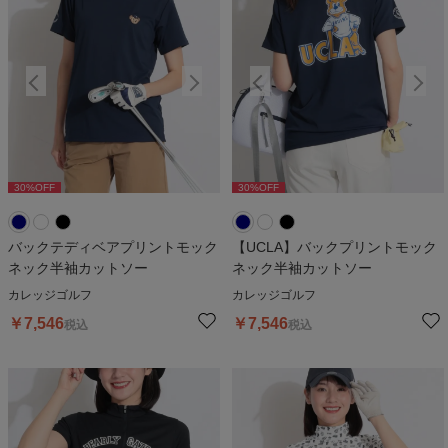
30
%OFF
30
%OFF
30
%OFF
30
%OFF
3
バックテディベアプリントモック
【UCLA】バックプリントモック
ネック半袖カットソー
ネック半袖カットソー
カレッジゴルフ
カレッジゴルフ
￥
7,546
￥
7,546
税込
税込