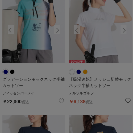
10
%OFF
10
%OFF
グラデーションモックネック半袖
【吸湿速乾】メッシュ切替モック
カットソー
ネック半袖カットソー
ディッセンバーメイ
デルソルゴルフ
￥
22,000
￥
6,138
税込
税込