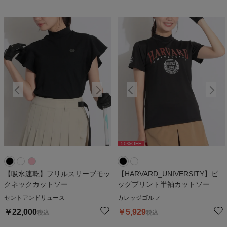
50
%OFF
50
%OFF
【吸水速乾】フリルスリーブモッ
【HARVARD_UNIVERSITY】ビ
クネックカットソー
ッグプリント半袖カットソー
セントアンドリュース
カレッジゴルフ
￥
22,000
￥
5,929
税込
税込