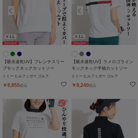
30
%OFF
30
%OFF
30
%OFF
30
%OFF
3
【吸水速乾UV】フレンチスリー
【吸水速乾UV】ラメロゴライン
ブモックネックカットソー
モックネック半袖カットソー
トミー ヒルフィガー ゴルフ
トミー ヒルフィガー ゴルフ
￥
8,855
￥
9,240
税込
税込