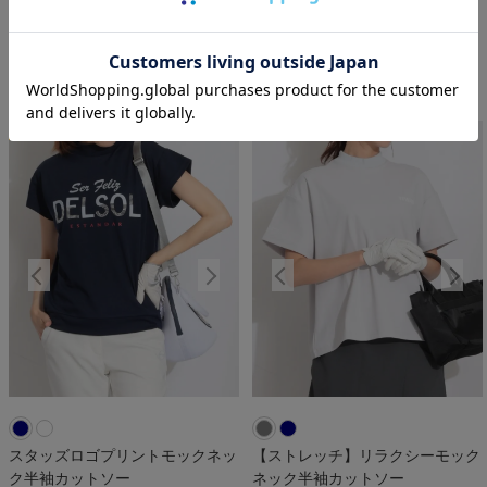
ックネックカットソー
ネック半袖カットソー
アンパスィ
ピン
￥
10,560
￥
6,930
税込
税込
NEW
NEW
NEW
NEW
N
スタッズロゴプリントモックネッ
【ストレッチ】リラクシーモック
ク半袖カットソー
ネック半袖カットソー