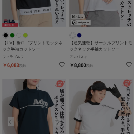
30
%OFF
30
%OFF
3
【UV】裾ロゴプリントモックネ
【通気速乾】サークルプリントモ
ック半袖カットソー
ックネック半袖カットソー
フィラゴルフ
アンパスィ
￥
6,083
￥
8,800
税込
税込