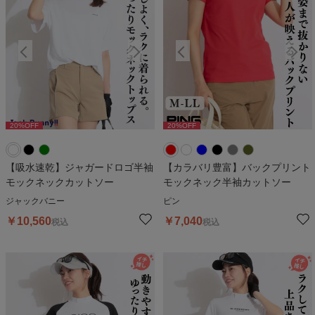
20
%OFF
20
%OFF
20
%OFF
20
%OFF
2
【吸水速乾】ジャガードロゴ半袖
【カラバリ豊富】バックプリント
モックネックカットソー
モックネック半袖カットソー
ジャックバニー
ピン
￥
10,560
￥
7,040
税込
税込