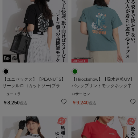
30
%OFF
【ユニセックス】【PEANUTS】
【Hirockshow】【吸水速乾UV】
サークルロゴカットソー(ブラッ
バックプリントモックネック半袖
ク)
カットソー
ニューエラ
ロサーセン
￥
8,250
￥
9,240
税込
税込