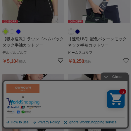
20
%OFF
50
%OFF
20
%OFF
50
%OFF
2
【吸水速乾】ラウンドヘムバック
【速乾UV】配色パターンモック
タック半袖カットソー
ネック半袖カットソー
デルソルゴルフ
ビームスゴルフ
￥
5,104
￥
8,250
税込
税込
絞り込む