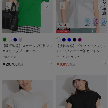
30
%OFF
30
%OFF
【吸汗速乾】スカラップ切替フレ
【接触冷感】グラフィックプリン
アスリーブプルオーバー
トモックネック半袖カットソー
アルチビオ
アドミラルゴルフ
￥
29,700
￥
8,855
税込
税込