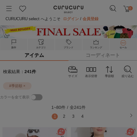
0
CURUCURU select へようこそ
ログイン
/
会員登録
新作
カテゴリ
ブランド
ランキング
セール
アイテム
コーディネート
検索結果：
241
件
サイズ
表示切替
季節順
絞り込む
#
季節順
×
カラーを全て表示
1
~
80
件
/
全
241
件
1
2
3
4