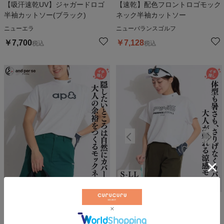
【吸汗速乾UV】ジャガードロゴ
【速乾】配色フロントロゴモック
半袖カットソー(ブラック)
ネック半袖カットソー
ニューエラ
ニューバランスゴルフ
￥
7,700
￥
7,128
税込
税込
20
%OFF
30
%OFF
30
%OFF
【吸汗速乾】ロゴプリント半袖モ
【速乾】アップリケ鹿の子モック