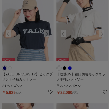
50
%OFF
20
%OFF
50
%OFF
20
%OFF
5
【YALE_UNIVERSITY】ビッグプ
【遮熱UV】袖口切替モックネッ
リント半袖カットソー
ク半袖カットソー
カレッジゴルフ
ランバン スポール
￥
5,929
￥
22,000
税込
税込