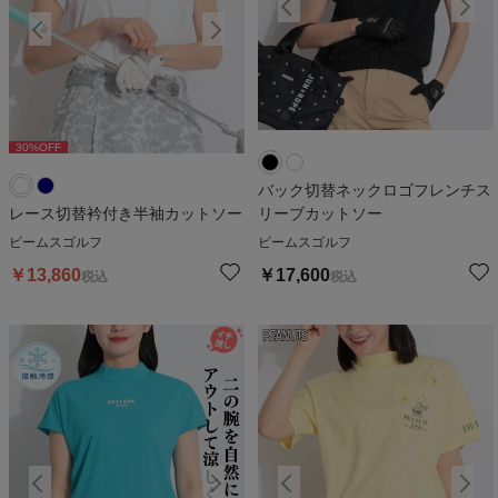
30
%OFF
30
%OFF
3
バック切替ネックロゴフレンチス
レース切替衿付き半袖カットソー
リーブカットソー
ビームスゴルフ
ビームスゴルフ
￥
13,860
￥
17,600
税込
税込