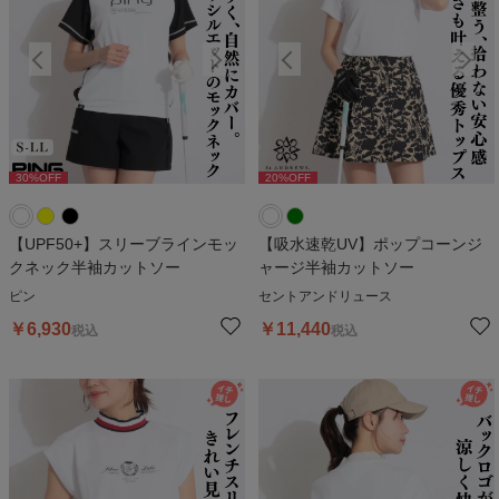
30
%OFF
20
%OFF
30
%OFF
20
%OFF
3
【UPF50+】スリーブラインモッ
【吸水速乾UV】ポップコーンジ
クネック半袖カットソー
ャージ半袖カットソー
ピン
セントアンドリュース
￥
6,930
￥
11,440
税込
税込