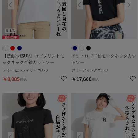
30
%OFF
30
%OFF
3
【接触冷感UV】ロゴプリントモ
ドットロゴ半袖モックネックカッ
ックネック半袖カットソー
トソー
トミー ヒルフィガー ゴルフ
ブリーフィングゴルフ
￥
8,085
￥
17,600
税込
税込