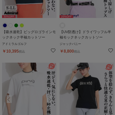
30
%OFF
30
%OFF
20
%OFF
3
【吸水速乾】ビッグロゴラインモ
【UV防透け】ドライワッフル半
ックネック半袖カットソー
袖モックネックカットソー
アドミラルゴルフ
ジャックバニー
￥
10,395
￥
8,800
税込
税込