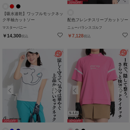
20
%OFF
【吸水速乾】ワッフルモックネッ
ク半袖カットソー
配色フレンチスリーブカットソー
マスターバニー
ニューバランスゴルフ
￥
14,300
￥
7,128
税込
税込
20
%OFF
30
%OFF
20
%OFF
30
%OFF
2