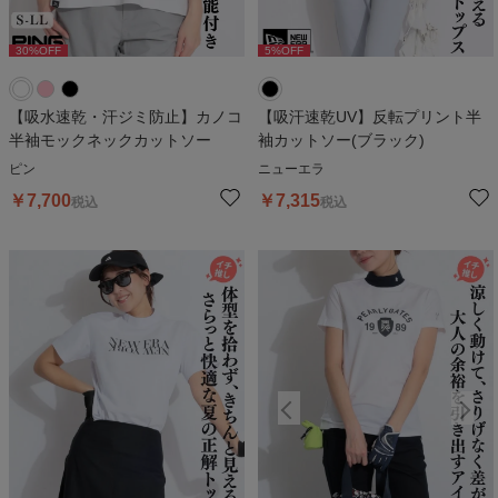
30
%OFF
30
%OFF
5
%OFF
3
【吸水速乾・汗ジミ防止】カノコ
【吸汗速乾UV】反転プリント半
半袖モックネックカットソー
袖カットソー(ブラック)
ピン
ニューエラ
￥
7,700
￥
7,315
税込
税込