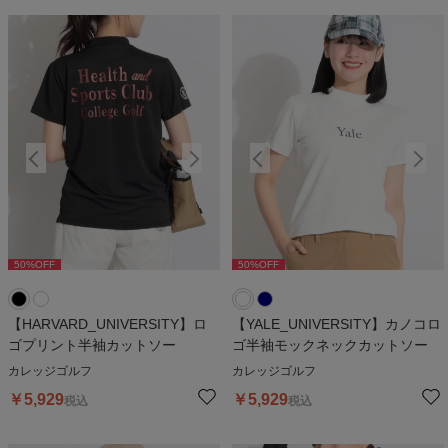
50
%OFF
50
%OFF
50
%OFF
50
%OFF
5
【HARVARD_UNIVERSITY】ロ
【YALE_UNIVERSITY】カノコロ
ゴプリント半袖カットソー
ゴ半袖モックネックカットソー
カレッジゴルフ
カレッジゴルフ
￥
5,929
￥
5,929
税込
税込