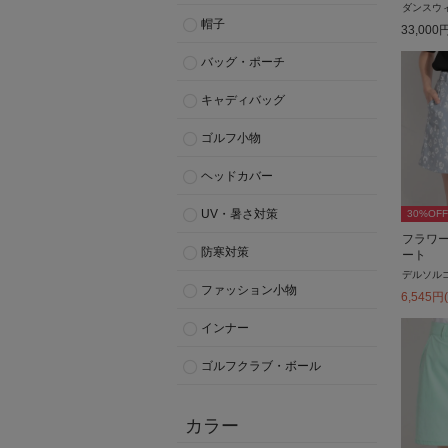
ダンスウ
帽子
33,000
バッグ・ポーチ
キャディバッグ
ゴルフ小物
ヘッドカバー
UV・暑さ対策
30
%OFF
フラワ
防寒対策
ート
デルソル
ファッション小物
6,545
円
インナー
ゴルフクラブ・ボール
カラー