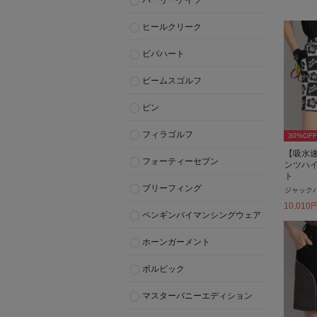
パーリーゲイツ
ヒールクリーク
ビバハート
ビームスゴルフ
ピン
フィラゴルフ
30
%OFF
【吸水
フォーティーセブン
ンツハ
ト
ブリーフィング
ジャック
10,010
ペンギンバイマンシングウェア
ホーンガーメント
ボルビック
マスターバニーエディション