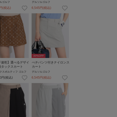
ルゴルフ
デルソルゴルフ
円
(税込)
6,545
円
(税込)
30
%OFF
汗速乾】選べるデザイ
ぺチパンツ付きナイロンス
柄タックスカート
カート
クスポルティフ ゴルフ
デルソルゴルフ
0
円
(税込)
6,545
円
(税込)