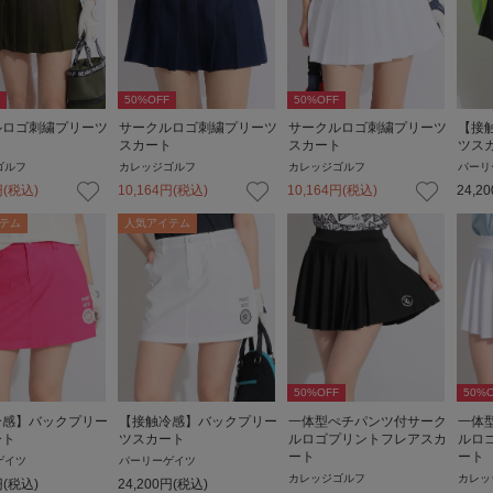
50
%OFF
50
%OFF
ルロゴ刺繍プリーツ
サークルロゴ刺繍プリーツ
サークルロゴ刺繍プリーツ
【接
ト
スカート
スカート
ツス
ゴルフ
カレッジゴルフ
カレッジゴルフ
パーリ
円
(税込)
10,164
円
(税込)
10,164
円
(税込)
24,20
テム
人気アイテム
50
%OFF
50
%O
冷感】バックプリー
【接触冷感】バックプリー
一体型ぺチパンツ付サーク
一体
ート
ツスカート
ルロゴプリントフレアスカ
ルロ
ート
ート
ゲイツ
パーリーゲイツ
カレッジゴルフ
カレッ
円
(税込)
24,200
円
(税込)