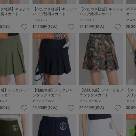
つき軽減】キャディ
【べたつき軽減】キャディ
【べたつき軽減】キャディ
MB
総柄スカート
バッグ総柄スカート
バッグ総柄スカート
カー
ィ
アンパスィ
アンパスィ
マスタ
円
(税込)
12,100
円
(税込)
12,100
円
(税込)
25,30
テム
人気アイテム
冷感】テックジャー
【接触冷感】テックジャー
【接触冷感】ツリーカモフ
【ス
クスカート
ジタックスカート
ラタックスカート
プリ
ゴルフ
ビームスゴルフ
ビームスゴルフ
セント
円
(税込)
20,900
円
(税込)
22,000
円
(税込)
30,80
人気