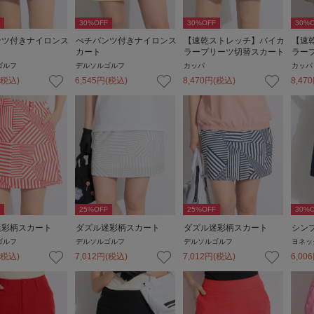
30
%OFF
30
%OFF
30
%O
ンツ付きナイロンス
ぺチパンツ付きナイロンス
【速乾ストレッチ】バイカ
【速
カート
ラープリーツ切替スカート
ラー
ゴルフ
デルソルゴルフ
カッパ
カッパ
(税込)
6,545
円
(税込)
8,470
円
(税込)
8,470
25
%OFF
25
%OFF
30
%O
迷彩柄スカート
ダズル迷彩柄スカート
ダズル迷彩柄スカート
シン
ゴルフ
デルソルゴルフ
デルソルゴルフ
ヨネッ
(税込)
7,012
円
(税込)
7,012
円
(税込)
6,006