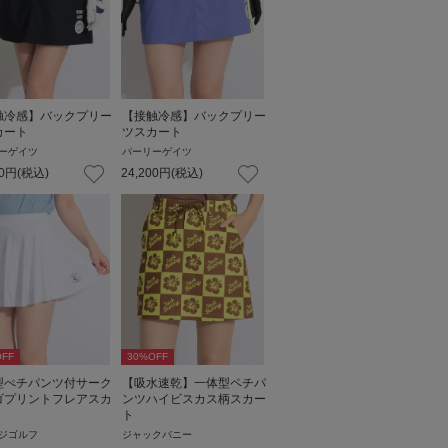
触冷感】バックプリー
【接触冷感】バックプリー
カート
ツスカート
ーゲイツ
パーリーゲイツ
0
円
(税込)
24,200
円
(税込)
FF
30
%OFF
型ぺチパンツ付サーク
【吸水速乾】一体型ペチパ
ゴプリントフレアスカ
ンツハイビスカス柄スカー
ト
ジゴルフ
ジャックバニー