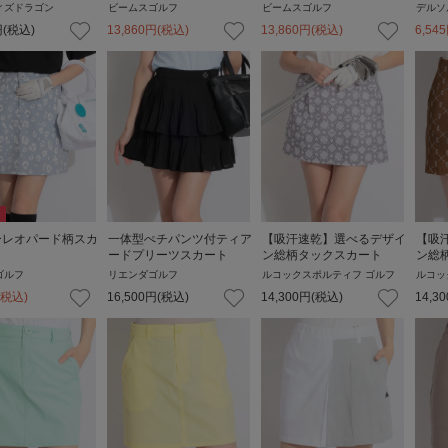
ィズドラゴン
ビームスゴルフ
ビームスゴルフ
デルソ
円
(税込)
13,860
円
(税込)
13,860
円
(税込)
6,545
ーレオパード柄スカ
一体型ぺチパンツ付ティア
【吸汗速乾】選べるデザイ
【吸
ードプリーツスカート
ン総柄タックスカート
ン総
ゴルフ
リエンダゴルフ
ルコックスポルティフ ゴルフ
ルコッ
(税込)
16,500
円
(税込)
14,300
円
(税込)
14,30