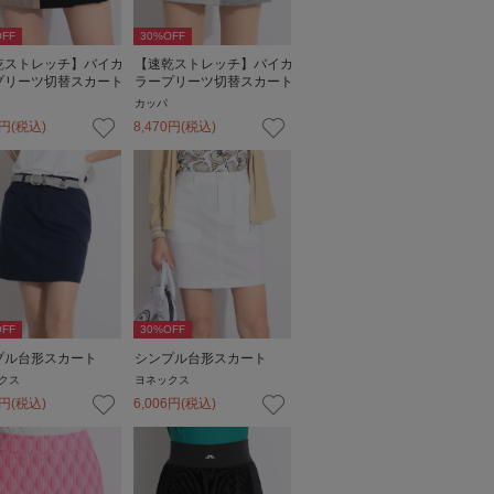
FF
30
%OFF
乾ストレッチ】バイカ
【速乾ストレッチ】バイカ
プリーツ切替スカート
ラープリーツ切替スカート
カッパ
円
(税込)
8,470
円
(税込)
FF
30
%OFF
プル台形スカート
シンプル台形スカート
クス
ヨネックス
円
(税込)
6,006
円
(税込)