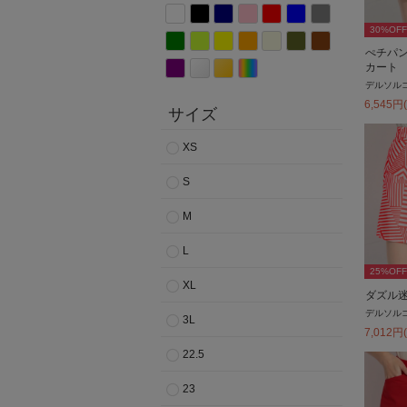
30
%OFF
ぺチパ
カート
デルソル
6,545
円
サイズ
XS
S
M
L
25
%OFF
XL
ダズル
デルソル
3L
7,012
円
22.5
23