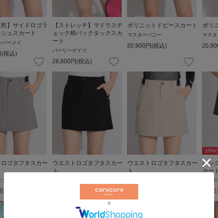
速乾】サイドロゴラ
【ストレッチ】マドラスチ
ポリニットドビースカート
ポリ
ッシュスカート
ェック柄バックタックスカ
マスターバニー
マスタ
ート
ンバーメイ
20,900
円
(税込)
20,90
パーリーゲイツ
円
(税込)
28,600
円
(税込)
10
%O
トロゴタフタスカー
ウエストロゴタフタスカー
ウエストロゴタフタスカー
バッ
ト
ト
カー
ィングゴルフ
ブリーフィングゴルフ
ブリーフィングゴルフ
モナデ
円
(税込)
26,400
円
(税込)
26,400
円
(税込)
9,801