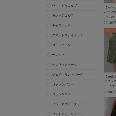
ヴィ・トゥエルブ
【べた
バッグ
カレッジゴルフ
アンパス
12,100
キャロウェイ
人気アイ
クアルトユナイテッド
コールハーン
サンディ
サンリオスポーツ
ジェイ・リンドバーグ
【接触
ジタッ
ジャックバニー
ビームス
20,900
ジュン＆ロペ
セシルマクビーグリーン
セントアンドリュース