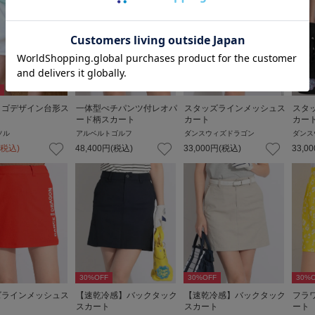
ロゴデザイン台形ス
一体型ぺチパンツ付レオパ
スタッズラインメッシュス
スタ
ード柄スカート
カート
カー
ソル
アルベルトゴルフ
ダンスウィズドラゴン
ダンス
(税込)
48,400
円
(税込)
33,000
円
(税込)
33,00
30
%OFF
30
%OFF
30
%O
ズラインメッシュス
【速乾冷感】バックタック
【速乾冷感】バックタック
フラ
スカート
スカート
ート