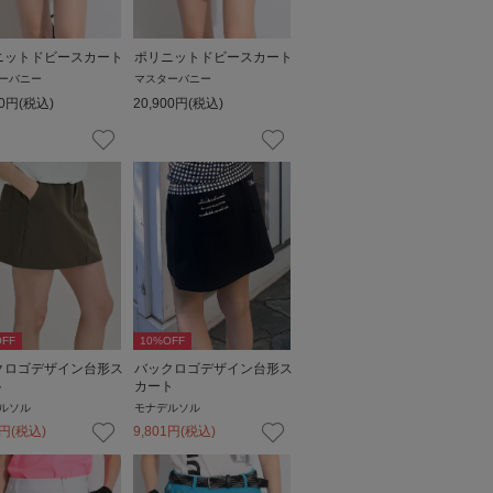
ニットドビースカート
ポリニットドビースカート
ーバニー
マスターバニー
0
円
(税込)
20,900
円
(税込)
FF
10
%OFF
クロゴデザイン台形ス
バックロゴデザイン台形ス
ト
カート
ルソル
モナデルソル
円
(税込)
9,801
円
(税込)