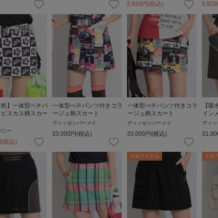
5,929
円
(税込)
5,929
速乾】一体型ペチパ
一体型ぺチパンツ付きコラ
一体型ぺチパンツ付きコラ
【吸
イビスカス柄スカー
ージュ柄スカート
ージュ柄スカート
イン
ディッセンバーメイ
ディッセンバーメイ
ディッ
バニー
33,000
円
(税込)
33,000
円
(税込)
31,90
円
(税込)
人気アイテム
人気