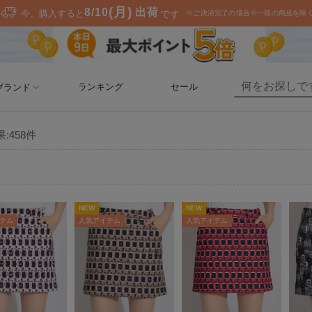
ランキング
セール
ブランド
果:
458
件
NEW
NEW
テム
人気アイテム
人気アイテム