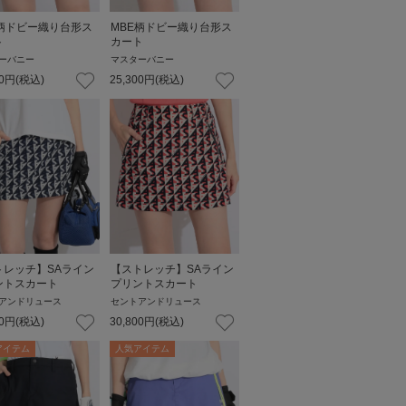
E柄ドビー織り台形ス
MBE柄ドビー織り台形ス
ト
カート
ーバニー
マスターバニー
0
円
(税込)
25,300
円
(税込)
トレッチ】SAライン
【ストレッチ】SAライン
ントスカート
プリントスカート
アンドリュース
セントアンドリュース
0
円
(税込)
30,800
円
(税込)
アイテム
人気アイテム