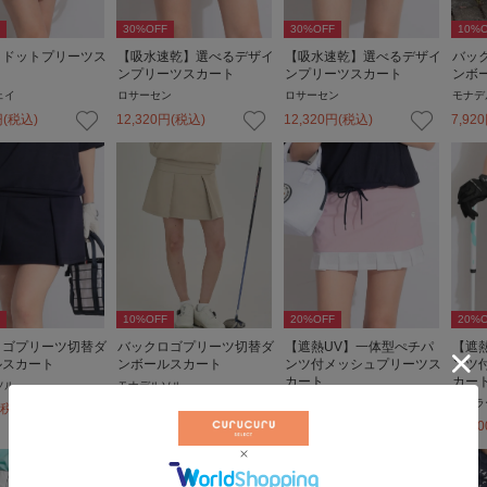
30
%OFF
30
%OFF
10
%O
】ドットプリーツス
【吸水速乾】選べるデザイ
【吸水速乾】選べるデザイ
バッ
ンプリーツスカート
ンプリーツスカート
ンボ
ェイ
ロサーセン
ロサーセン
モナデ
円
(税込)
12,320
円
(税込)
12,320
円
(税込)
7,920
10
%OFF
20
%OFF
20
%O
ロゴプリーツ切替ダ
バックロゴプリーツ切替ダ
【遮熱UV】一体型ぺチパ
【遮
ルスカート
ンボールスカート
ンツ付メッシュプリーツス
ンツ
カート
カー
ソル
モナデルソル
テーラーメイドゴルフ
テーラ
(税込)
7,920
円
(税込)
13,200
円
(税込)
13,20