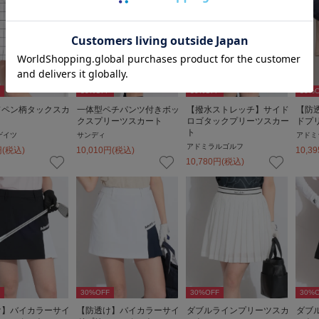
30
%OFF
30
%OFF
30
%O
ドペン柄タックスカ
一体型ペチパンツ付きボッ
【撥水ストレッチ】サイド
【防
クスプリーツスカート
ロゴタックプリーツスカー
ドプ
ト
ゲイツ
サンディ
アドミ
アドミラルゴルフ
円
(税込)
10,010
円
(税込)
10,39
10,780
円
(税込)
30
%OFF
30
%OFF
30
%O
け】バイカラーサイ
【防透け】バイカラーサイ
ダブルラインプリーツスカ
ダブ