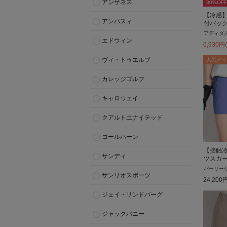
アンサネス
30
%OFF
【冷感
アンパスィ
付バッ
アディダ
エドウィン
6,930
円
ヴィ・トゥエルブ
人気アイ
カレッジゴルフ
キャロウェイ
クアルトユナイテッド
コールハーン
【接触
サンディ
ツスカ
パーリー
サンリオスポーツ
24,200
ジェイ・リンドバーグ
ジャックバニー