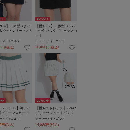
FF
10
%OFF
水UV】一体型ぺチパ
【撥水UV】一体型ぺチパ
付バックプリーツスカ
ンツ付バックプリーツスカ
ート
ーメイドゴルフ
テーラーメイドゴルフ
0
円
(税込)
10,890
円
(税込)
FF
20
%OFF
トレッチUV】裾ライ
【撥水ストレッチ】2WAY
替プリーツスカート
プリーツショートパンツ
ーメイドゴルフ
テーラーメイドゴルフ
0
円
(税込)
14,080
円
(税込)