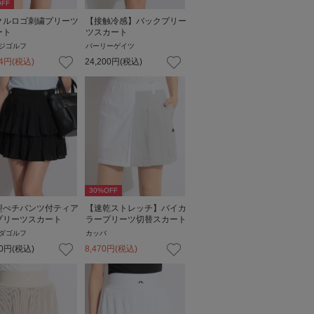
FF
クルロゴ刺繍プリーツ
【接触冷感】バックプリー
ート
ツスカート
ジゴルフ
パーリーゲイツ
4
円
(税込)
24,200
円
(税込)
30
%OFF
型ぺチパンツ付ティア
【速乾ストレッチ】バイカ
プリーツスカート
ラープリーツ切替スカート
ダゴルフ
カッパ
0
円
(税込)
8,470
円
(税込)