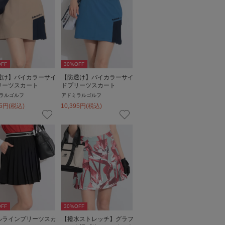
FF
30
%OFF
透け】バイカラーサイ
【防透け】バイカラーサイ
リーツスカート
ドプリーツスカート
ラルゴルフ
アドミラルゴルフ
5
円
(税込)
10,395
円
(税込)
FF
30
%OFF
ルラインプリーツスカ
【撥水ストレッチ】グラフ