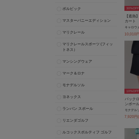
30
%OFF
ボルビック
【遮熱
マスターバニーエディション
カート
キャロウ
マリクレール
10,010
マリクレールスポーツ (フィッ
トネス）
マンシングウェア
マーク＆ロナ
モナデルソル
10
%OFF
ヨネックス
バック
ンボー
ランバン スポール
モナデル
7,920
円
リエンダゴルフ
ルコックスポルティフ ゴルフ