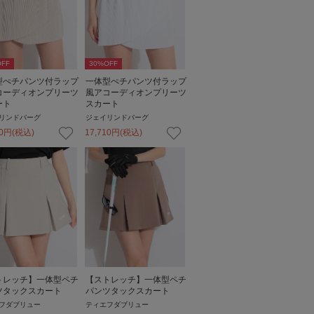
FF
30
%OFF
型ぺチパンツ付ラップ
一体型ぺチパンツ付ラップ
コーディオンプリーツ
風アコーディオンプリーツ
ート
スカート
リンドバーグ
ジェイリンドバーグ
0
円
(税込)
17,710
円
(税込)
トレッチ】一体型ペチ
【ストレッチ】一体型ペチ
ツタックスカート
パンツタックスカート
フダブリュー
ティエフダブリュー