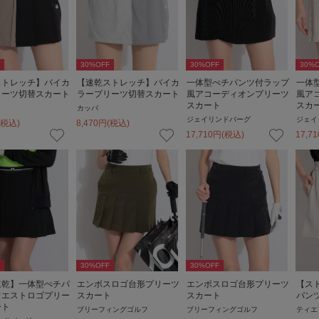
30
%OFF
30
%OFF
30
%O
ストレッチ】バイカ
【速乾ストレッチ】バイカ
一体型ぺチパンツ付ラップ
一体
リーツ切替スカート
ラープリーツ切替スカート
風アコーディオンプリーツ
風ア
スカート
スカ
カッパ
ジェイリンドバーグ
ジェイ
(税込)
8,470
円
(税込)
17,710
円
(税込)
17,71
30
%OFF
30
%OFF
速乾】一体型ぺチパ
エンボスロゴ台形プリーツ
エンボスロゴ台形プリーツ
【ス
ウエストロゴプリー
スカート
スカート
パン
ート
ブリーフィングゴルフ
ブリーフィングゴルフ
ティエ