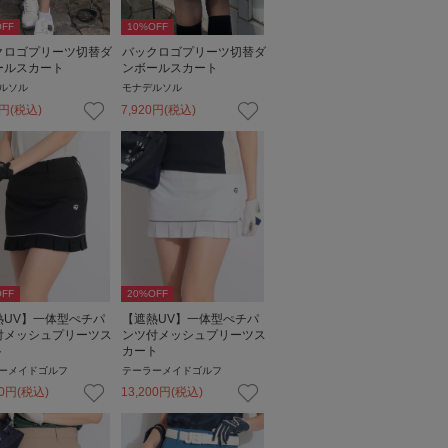
FF
10
%OFF
クロゴプリーツ切替ダ
バックロゴプリーツ切替ダ
ールスカート
ンボールスカート
ルソル
モナデルソル
円
(税込)
7,920
円
(税込)
FF
20
%OFF
熱UV】一体型ぺチパ
【遮熱UV】一体型ぺチパ
付メッシュプリーツス
ンツ付メッシュプリーツス
ト
カート
ーメイドゴルフ
テーラーメイドゴルフ
0
円
(税込)
13,200
円
(税込)