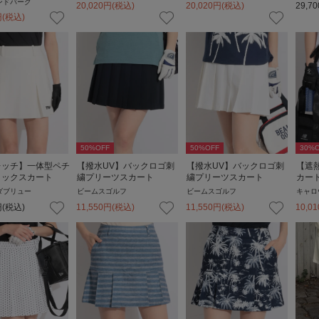
ンドバーグ
20,020
円
(税込)
20,020
円
(税込)
29,70
円
(税込)
50
%OFF
50
%OFF
30
%O
レッチ】一体型ペチ
【撥水UV】バックロゴ刺
【撥水UV】バックロゴ刺
【遮
タックスカート
繍プリーツスカート
繍プリーツスカート
カー
ダブリュー
ビームスゴルフ
ビームスゴルフ
キャロ
円
(税込)
11,550
円
(税込)
11,550
円
(税込)
10,01