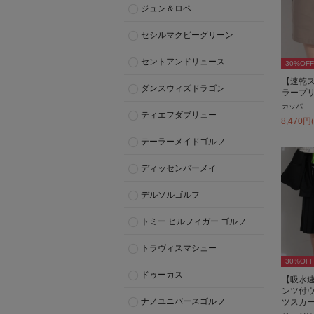
ジュン＆ロペ
セシルマクビーグリーン
セントアンドリュース
30
%OFF
【速乾
ダンスウィズドラゴン
ラープ
カッパ
ティエフダブリュー
8,470
円
テーラーメイドゴルフ
ディッセンバーメイ
デルソルゴルフ
トミー ヒルフィガー ゴルフ
トラヴィスマシュー
30
%OFF
ドゥーカス
【吸水
ンツ付
ナノユニバースゴルフ
ツスカ