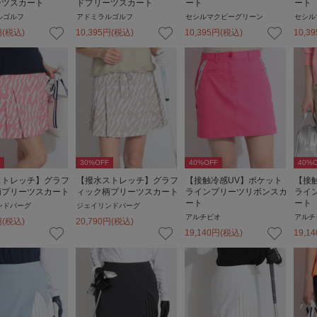
ーツスカート
ドプリーツスカート
ート
ート
ルゴルフ
アドミラルゴルフ
セシルマクビーグリーン
セシル
円
(税込)
10,395
円
(税込)
10,395
円
(税込)
10,39
30
%OFF
40
%OFF
40
%O
ストレッチ】グラフ
【撥水ストレッチ】グラフ
【接触冷感UV】ポケット
【接
柄プリーツスカート
ィック柄プリーツスカート
ラインプリーツリボンスカ
ライ
ート
ート
ンドバーグ
ジェイリンドバーグ
アルチビオ
アルチ
円
(税込)
20,790
円
(税込)
19,140
円
(税込)
19,14