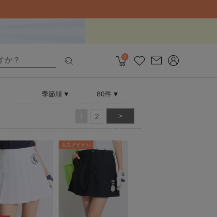
0
季節順
80件
>
1
2
人気アイテム