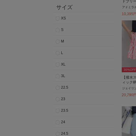
ドプリ
サイズ
アドミラ
10,395
XS
S
M
L
XL
30
%OFF
3L
【撥水
ィック
22.5
ジェイリ
20,790
23
23.5
24
24.5