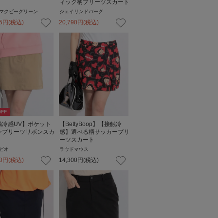
ィック柄プリーツスカート
マクビーグリーン
ジェイリンドバーグ
5
円
(税込)
20,790
円
(税込)
FF
触冷感UV】ポケット
【BettyBoop】【接触冷
ンプリーツリボンスカ
感】選べる柄サッカープリ
ーツスカート
ビオ
ラウドマウス
0
円
(税込)
14,300
円
(税込)