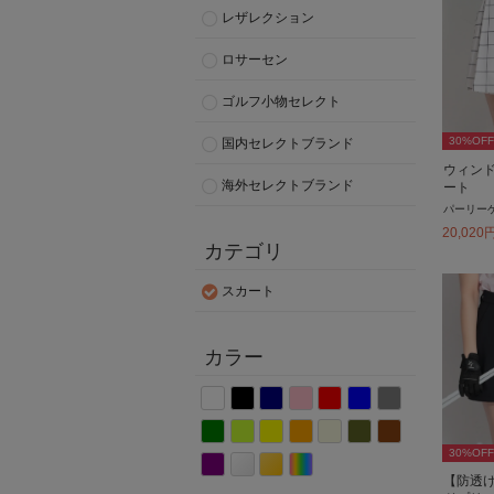
レザレクション
ロサーセン
ゴルフ小物セレクト
30
%OFF
国内セレクトブランド
ウィン
海外セレクトブランド
ート
パーリー
20,020
カテゴリ
スカート
カラー
30
%OFF
【防透