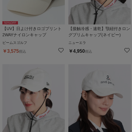
50
%OFF
【UV】日よけ付きロゴプリント
【接触冷感・速乾】顎紐付きロン
2WAYナイロンキャップ
グブリムキャップ(ネイビー)
ビームスゴルフ
ニューエラ
￥
3,575
￥
4,950
税込
税込