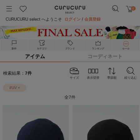
0
CURUCURU select へようこそ
ログイン
/
会員登録
新作
カテゴリ
ブランド
ランキング
セール
アイテム
コーディネート
検索結果：
7
件
サイズ
表示切替
季節順
絞り込む
#
UV
×
全
7
件