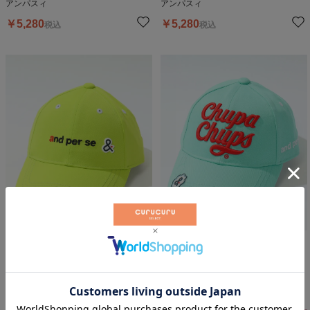
アンパスィ
アンパスィ
￥
5,280
￥
5,280
税込
税込
20
%OFF
【UV】シンプルロゴキャップ
チュッパチャプス キャップ
アンパスィ
アンパスィ
￥
5,280
￥
9,350
税込
税込