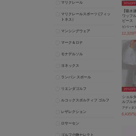
マリクレール
30
%OFF
【吸水
マリクレールスポーツ (フィッ
ワッフ
トネス）
ピース
ビバハー
マンシングウェア
12,320
マーク＆ロナ
モナデルソル
ヨネックス
ランバン スポール
リエンダゴルフ
35
%OFF
ショル
ルコックスポルティフ ゴルフ
ルプル
アディダ
レザレクション
6,435
円
ロサーセン
ゴルフ小物セレクト