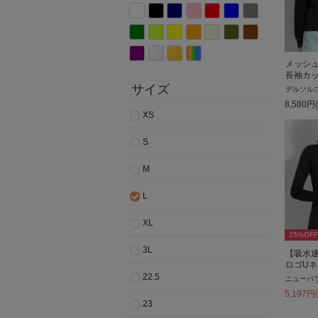
メッシ
長袖カ
サイズ
デルソル
8,580
円
XS
S
M
L
XL
25
%OFF
3L
【吸水速
ロゴU
22.5
ニューバ
5,197
円
23