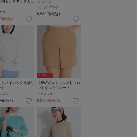
半袖モックネックカッ
カットソー
ー
デルソルゴルフ
クス
8,580
円
(税込)
円
(税込)
40
%OFF
入りハイネック長袖リ
【8WAYストレッチ】フロ
ット
ントタックスカート
ルゴルフ
キャロウェイ
円
(税込)
6,270
円
(税込)