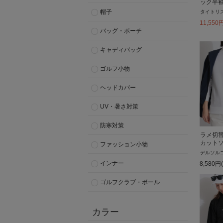
ック半
帽子
タイトリ
11,550
バッグ・ポーチ
キャディバッグ
ゴルフ小物
ヘッドカバー
UV・暑さ対策
防寒対策
ラメ切
カット
ファッション小物
デルソル
インナー
8,580
円
ゴルフクラブ・ボール
カラー