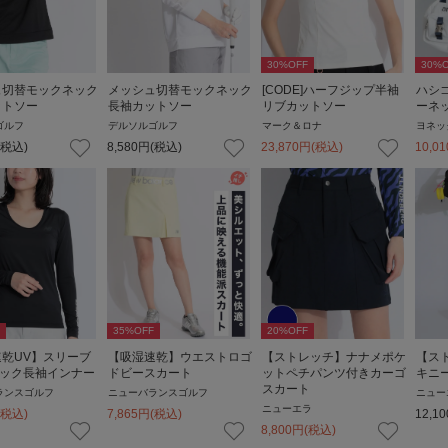
30
%OFF
30
%O
ュ切替モックネック
メッシュ切替モックネック
[CODE]ハーフジップ半袖
ハシ
ットソー
長袖カットソー
リブカットソー
ーネ
ゴルフ
デルソルゴルフ
マーク＆ロナ
ヨネッ
(税込)
8,580
円
(税込)
23,870
円
(税込)
10,01
35
%OFF
20
%OFF
乾UV】スリーブ
【吸湿速乾】ウエストロゴ
【ストレッチ】ナナメポケ
【ス
ネック長袖インナー
ドビースカート
ットペチパンツ付きカーゴ
キニー
スカート
ランスゴルフ
ニューバランスゴルフ
ニュー
ニューエラ
(税込)
7,865
円
(税込)
12,10
8,800
円
(税込)