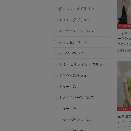
ダンスウィズドラゴン
ティエフダブリュー
35
%OFF
テーラーメイドゴルフ
ストラ
ーツシ
ディッセンバーメイ
アディダ
6,435
円
デルソルゴルフ
トミー ヒルフィガー ゴルフ
トラヴィスマシュー
ドゥーカス
ナノユニバースゴルフ
ニューエラ
35
%OFF
布帛切
ニューバランスゴルフ
カット
アルチビ