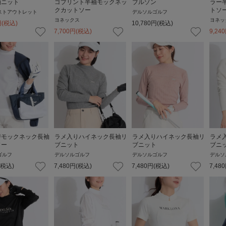
袖ニット
ゴプリント半袖モックネッ
ブルゾン
ラー
クカットソー
トソ
ストアウトレット
デルソルゴルフ
ヨネックス
ヨネッ
円
(税込)
10,780
円
(税込)
7,700
円
(税込)
9,240
替モックネック長袖
ラメ入りハイネック長袖リ
ラメ入りハイネック長袖リ
ラメ
ソー
ブニット
ブニット
ブニ
ゴルフ
デルソルゴルフ
デルソルゴルフ
デルソ
(税込)
7,480
円
(税込)
7,480
円
(税込)
7,480