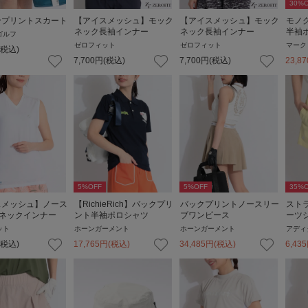
30
%O
ンプリントスカート
【アイスメッシュ】モック
【アイスメッシュ】モック
モノ
ネック長袖インナー
ネック長袖インナー
半袖
ゴルフ
ゼロフィット
ゼロフィット
マーク
(税込)
7,700
円
(税込)
7,700
円
(税込)
23,87
5
%OFF
5
%OFF
35
%O
スメッシュ】ノース
【RichieRich】バックプリ
バックプリントノースリー
スト
Vネックインナー
ント半袖ポロシャツ
ブワンピース
ーツ
ット
ホーンガーメント
ホーンガーメント
アディ
(税込)
17,765
円
(税込)
34,485
円
(税込)
6,435