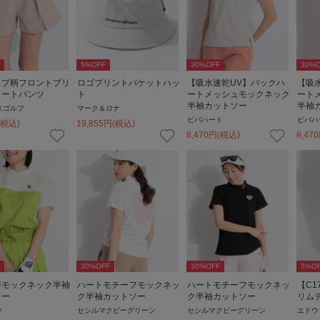
5
%OFF
30
%OFF
30
%O
イプ柄フロントプリ
ロゴプリントバケットハッ
【吸水速乾UV】バックハ
【吸
ョートパンツ
ト
ートメッシュモックネック
ート
半袖カットソー
半袖
スゴルフ
マーク＆ロナ
ビバハート
ビバハ
(税込)
19,855
円
(税込)
8,470
円
(税込)
8,470
30
%OFF
30
%OFF
5
%O
替モックネック半袖
ハートモチーフモックネッ
ハートモチーフモックネッ
【C
ソー
ク半袖カットソー
ク半袖カットソー
リム
オ
セシルマクビーグリーン
セシルマクビーグリーン
エドウ