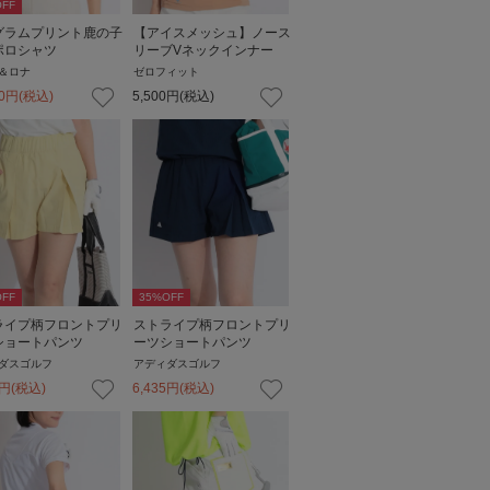
FF
グラムプリント鹿の子
【アイスメッシュ】ノース
ポロシャツ
リーブVネックインナー
＆ロナ
ゼロフィット
0
円
(税込)
5,500
円
(税込)
FF
35
%OFF
ライプ柄フロントプリ
ストライプ柄フロントプリ
ショートパンツ
ーツショートパンツ
ダスゴルフ
アディダスゴルフ
円
(税込)
6,435
円
(税込)