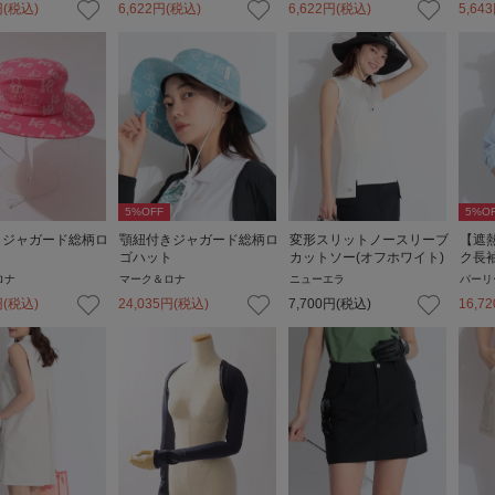
円
(税込)
6,622
円
(税込)
6,622
円
(税込)
5,643
5
%OFF
5
%O
きジャガード総柄ロ
顎紐付きジャガード総柄ロ
変形スリットノースリーブ
【遮
ト
ゴハット
カットソー(オフホワイト)
ク長
ロナ
マーク＆ロナ
ニューエラ
パーリ
円
(税込)
24,035
円
(税込)
7,700
円
(税込)
16,72