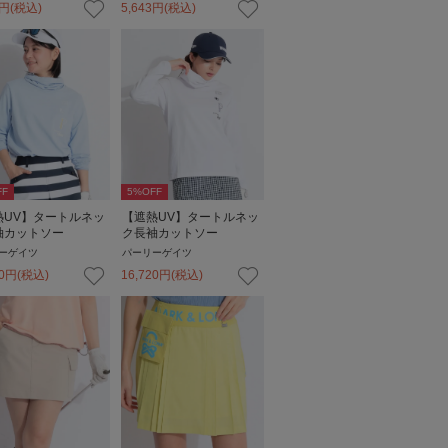
円
(税込)
5,643
円
(税込)
FF
5
%OFF
熱UV】タートルネッ
【遮熱UV】タートルネッ
袖カットソー
ク長袖カットソー
ーゲイツ
パーリーゲイツ
0
円
(税込)
16,720
円
(税込)