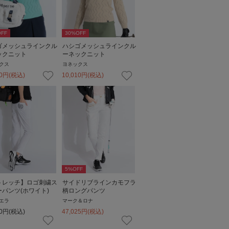
FF
30
%OFF
ゴメッシュラインクル
ハシゴメッシュラインクル
ックニット
ーネックニット
クス
ヨネックス
0
円
(税込)
10,010
円
(税込)
5
%OFF
トレッチ】ロゴ刺繍ス
サイドリブラインカモフラ
パンツ(ホワイト)
柄ロングパンツ
エラ
マーク＆ロナ
0
円
(税込)
47,025
円
(税込)