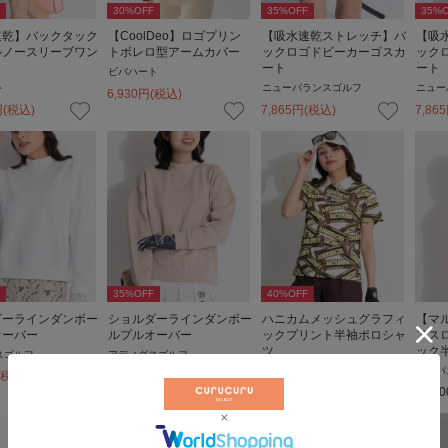
30
%OFF
35
%OFF
35
%O
速乾】バックタック
【CoolDeo】ロゴプリン
【吸水速乾ストレッチ】バ
【吸
ルノースリーブワン
トボレロ型アームカバー
ックロゴドビーカーゴスカ
ック
ート
ート
ビバハート
ト
ニューバランスゴルフ
ニュー
6,930
円
(税込)
円
(税込)
7,865
円
(税込)
7,865
35
%OFF
40
%OFF
ダーラインダンボー
ショルダーラインダンボー
ハニカムメッシュグラフィ
【マ
オーバー
ルプルオーバー
ックプリント半袖ポロシャ
アス
ツ
ック
スゴルフ
アディダスゴルフ
ジャックバニー
アンパ
(税込)
6,435
円
(税込)
8,580
円
(税込)
12,10