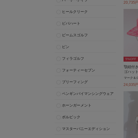
パーリーゲイツ
20,735
ヒールクリーク
ビバハート
ビームスゴルフ
ピン
フィラゴルフ
5
%OFF
顎紐付
フォーティーセブン
ゴハッ
マーク＆
ブリーフィング
24,035
ペンギンバイマンシングウェア
ホーンガーメント
ボルビック
マスターバニーエディション