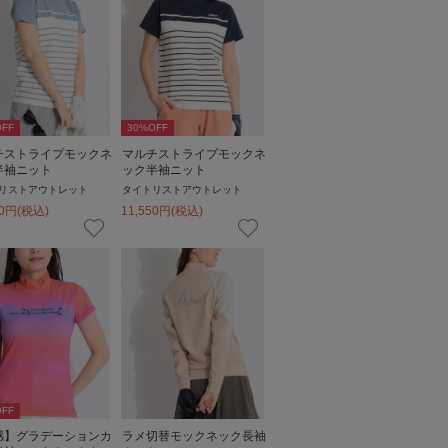
FF
30
%OFF
チストライプモックネ
マルチストライプモックネ
半袖ニット
ック半袖ニット
リストアウトレット
タイトリストアウトレット
0
円
(税込)
11,550
円
(税込)
FF
感】グラデーションカ
ラメ切替モックネック長袖