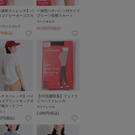
FF
5
%OFF
水速乾ストレッチ】バ
一体型ぺチパンツ付サイド
ロゴドビーカーゴスカ
プリーツ切替スカート
マーク＆ロナ
バランスゴルフ
44,935
円
(税込)
円
(税込)
ルチストレッチ】バイ
【UV抗菌防臭】フェイク
ロゴプリントモックネ
ニーハイトレンカ
半袖カットソー
マリクレール
スィ
2,090
円
(税込)
0
円
(税込)