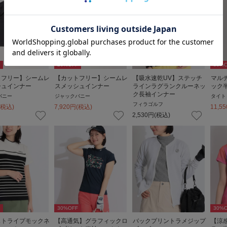
20
%OFF
30
%O
トフリー】シームレ
【カットフリー】シームレ
【吸水速乾UV】ステッチ
マル
シュインナー
スメッシュインナー
ラインラグランクルーネッ
ック
ク長袖インナー
バニー
ジャックバニー
タイト
フィラゴルフ
(税込)
7,920
円
(税込)
11,55
2,530
円
(税込)
30
%OFF
30
%O
ストライプモックネ
【高通気】グラフィックロ
バックプリントラメジップ
【涼