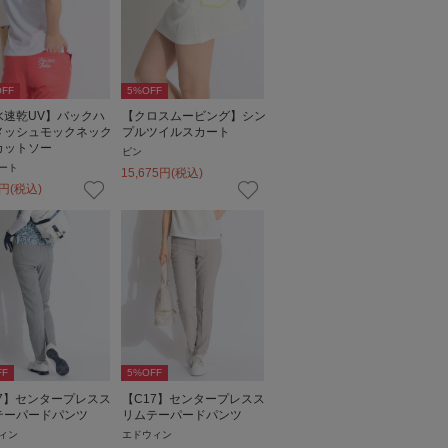
FF
5
%OFF
水速乾UV】バックハ
【クロスムービング】シン
メッシュモックネック
プルツイルスカート
カットソー
ピン
ート
15,675
円
(税込)
円
(税込)
FF
5
%OFF
17】センタープレスス
【C17】センタープレスス
テーパードパンツ
リムテーパードパンツ
ィン
エドウィン