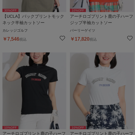
30
%OFF
10
%OFF
【UCLA】バックプリントモック
アーチロゴプリント鹿の子ハーフ
ネック半袖カットソー
ジップ半袖カットソー
カレッジゴルフ
パーリーゲイツ
￥
7,546
￥
17,820
税込
税込
10
%OFF
10
%OFF
アーチロゴプリント鹿の子ハーフ
アーチロゴプリント鹿の子ハーフ