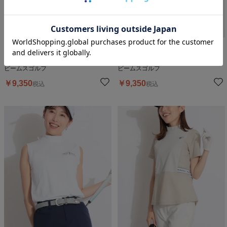
50
%OFF
50
%OFF
【吸水速乾UV】バックリボンノ
【吸水速乾UV】バックリボンノ
ースリーブカットソー
ースリーブカットソー
ビームスゴルフ
ビームスゴルフ
￥
9,350
￥
9,350
税込
税込