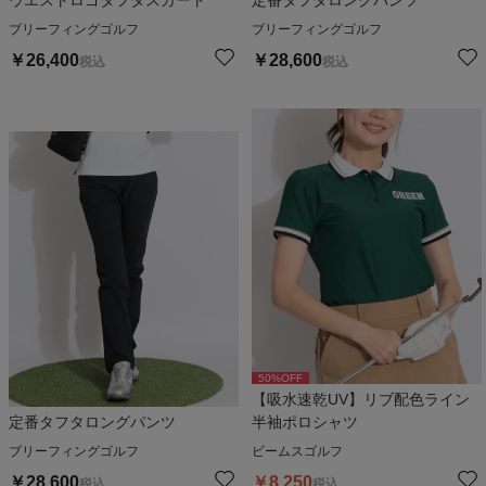
ウエストロゴタフタスカート
定番タフタロングパンツ
ブリーフィングゴルフ
ブリーフィングゴルフ
￥
26,400
￥
28,600
税込
税込
50
%OFF
【吸水速乾UV】リブ配色ライン
定番タフタロングパンツ
半袖ポロシャツ
ブリーフィングゴルフ
ビームスゴルフ
￥
28,600
￥
8,250
税込
税込