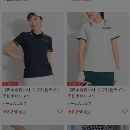
50
%OFF
50
%OFF
【吸水速乾UV】リブ配色ライン
【吸水速乾UV】リブ配色ライン
半袖ポロシャツ
半袖ポロシャツ
ビームスゴルフ
ビームスゴルフ
￥
8,250
￥
8,250
税込
税込