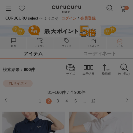
0
CURUCURU select へようこそ
ログイン
/
会員登録
新作
カテゴリ
ブランド
ランキング
セール
アイテム
コーディネート
検索結果：
900
件
サイズ
表示切替
季節順
絞り込む
#
Lサイズ
×
81
~
160
件
/
全
900
件
1
2
3
4
5
...
12