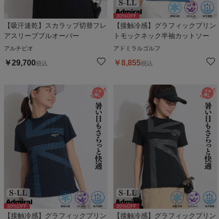
30
%OFF
【吸汗速乾】スカラップ切替フレ
【接触冷感】グラフィックプリン
アスリーブプルオーバー
トモックネック半袖カットソー
アルチビオ
アドミラルゴルフ
￥
29,700
￥
8,855
税込
税込
30
%OFF
30
%OFF
【接触冷感】グラフィックプリン
【接触冷感】グラフィックプリン