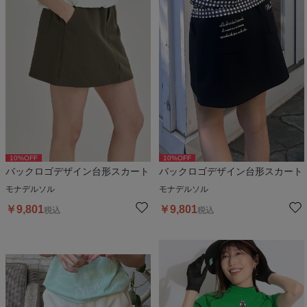
10
%OFF
10
%OFF
バックロゴデザイン台形スカート
バックロゴデザイン台形スカート
モナデルソル
モナデルソル
￥
9,801
￥
9,801
税込
税込