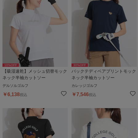
10
%OFF
30
%OFF
【吸湿速乾】メッシュ切替モック
バックテディベアプリントモック
ネック半袖カットソー
ネック半袖カットソー
デルソルゴルフ
カレッジゴルフ
￥
6,138
￥
7,546
税込
税込