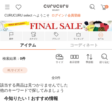
0
CURUCURU select へようこそ
ログイン
/
会員登録
新作
カテゴリ
ブランド
ランキング
セール
アイテム
コーディネート
検索結果：
0
件
サイズ
表示切替
季節順
絞り込む
#
Lサイズ
×
全
0
件
該当する商品は見つかりませんでした
他のキーワードで探してみましょう
今知りたい！おすすめ情報