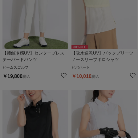
30
%OFF
【接触冷感UV】センタープレス
【吸水速乾UV】バックプリーツ
テーパードパンツ
ノースリーブポロシャツ
ビームスゴルフ
ビバハート
￥
19,800
￥
10,010
税込
税込