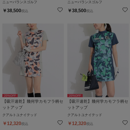
ニューバランスゴルフ
ニューバランスゴルフ
￥
38,500
￥
38,500
税込
税込
20
%OFF
20
%OFF
【吸汗速乾】幾何学カモフラ柄セ
【吸汗速乾】幾何学カモフラ柄セ
ットアップ
ットアップ
クアルトユナイテッド
クアルトユナイテッド
￥
12,320
￥
12,320
税込
税込