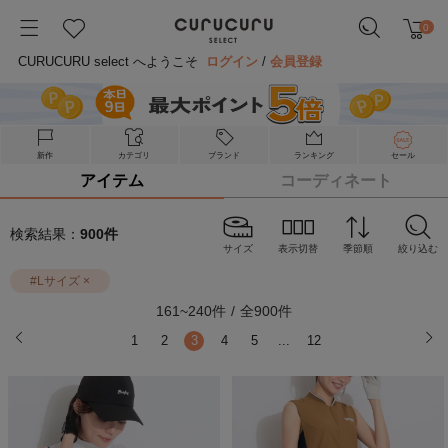
0
CURUCURU select へようこそ
ログイン
/
会員登録
新作
カテゴリ
ブランド
ランキング
セール
アイテム
コーディネート
検索結果：
900
件
サイズ
表示切替
季節順
絞り込む
#
Lサイズ
×
161
~
240
件
/
全
900
件
1
2
3
4
5
...
12