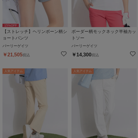
15
%OFF
【ストレッチ】ヘリンボーン柄シ
ボーダー柄モックネック半袖カッ
ョートパンツ
トソー
パーリーゲイツ
パーリーゲイツ
￥
21,505
￥
14,300
税込
税込
人気アイテム
人気アイテム