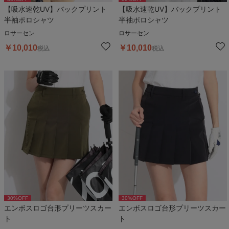
【吸水速乾UV】バックプリント
【吸水速乾UV】バックプリント
半袖ポロシャツ
半袖ポロシャツ
ロサーセン
ロサーセン
￥
10,010
￥
10,010
税込
税込
30
%OFF
30
%OFF
エンボスロゴ台形プリーツスカー
エンボスロゴ台形プリーツスカー
ト
ト