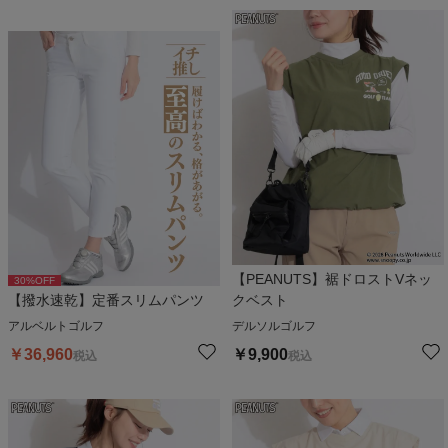
【PEANUTS】裾ドロストVネッ
30
%OFF
【撥水速乾】定番スリムパンツ
クベスト
アルベルトゴルフ
デルソルゴルフ
￥
36,960
￥
9,900
税込
税込