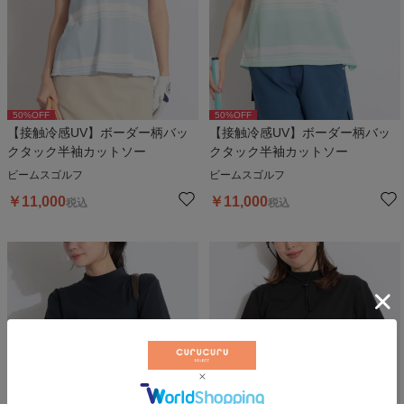
50
%OFF
50
%OFF
【接触冷感UV】ボーダー柄バッ
【接触冷感UV】ボーダー柄バッ
クタック半袖カットソー
クタック半袖カットソー
ビームスゴルフ
ビームスゴルフ
￥
11,000
￥
11,000
税込
税込