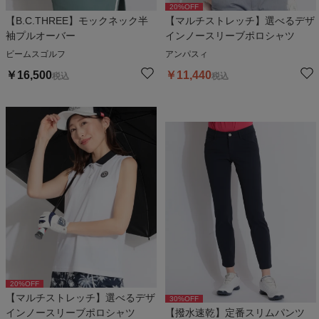
20
%OFF
【B.C.THREE】モックネック半
【マルチストレッチ】選べるデザ
袖プルオーバー
インノースリーブポロシャツ
ビームスゴルフ
アンパスィ
￥
16,500
￥
11,440
税込
税込
20
%OFF
【マルチストレッチ】選べるデザ
30
%OFF
インノースリーブポロシャツ
【撥水速乾】定番スリムパンツ