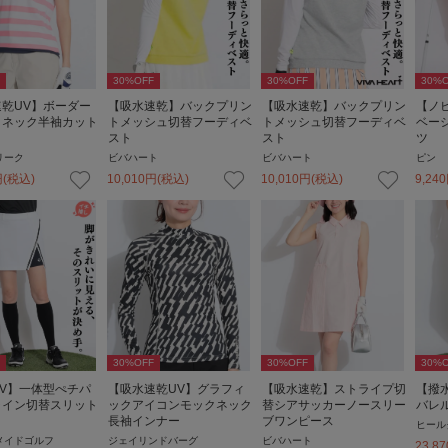
30
%OFF
30
%OFF
30
%O
乾UV】ボーダー
【吸水速乾】バックプリン
【吸水速乾】バックプリン
【ノ
クネック半袖カット
トメッシュ切替フーディベ
トメッシュ切替フーディベ
ベー
スト
スト
ツ
リーク
ビバハート
ビバハート
ピン
円
(税込)
10,010
円
(税込)
10,010
円
(税込)
9,240
30
%OFF
30
%OFF
30
%O
V】一体型ぺチパ
【吸水速乾UV】グラフィ
【吸水速乾】ストライプ切
【撥
ライン切替スリット
ックアイコンモックネック
替シアサッカーノースリー
バレ
ト
長袖インナー
ブワンピース
ヒール
メイドゴルフ
ジェイリンドバーグ
ビバハート
23,87