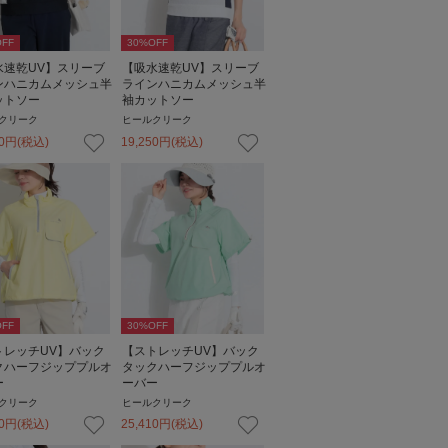
FF
30
%OFF
水速乾UV】スリーブ
【吸水速乾UV】スリーブ
ンハニカムメッシュ半
ラインハニカムメッシュ半
ットソー
袖カットソー
クリーク
ヒールクリーク
0
円
(税込)
19,250
円
(税込)
FF
30
%OFF
トレッチUV】バック
【ストレッチUV】バック
クハーフジッププルオ
タックハーフジッププルオ
ー
ーバー
クリーク
ヒールクリーク
0
円
(税込)
25,410
円
(税込)