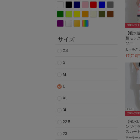
30
%OFF
【吸水速
柄モッ
サイズ
ソー
ヒールク
XS
17,710
S
M
L
XL
3L
20
%OFF
【撥水U
22.5
ンツ付
スカー
23
テーラー