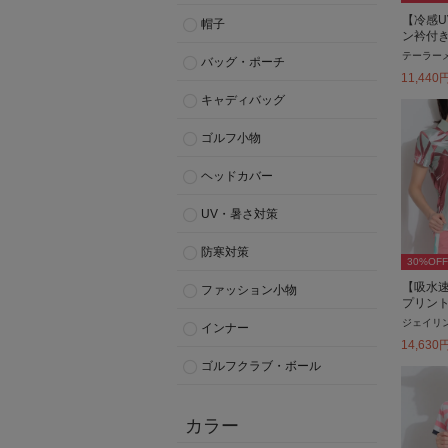
【冷感U
帽子
ン衿付
テーラー
バッグ・ポーチ
11,440
キャディバッグ
ゴルフ小物
ヘッドカバー
UV・暑さ対策
防寒対策
30
%OFF
【吸水
ファッション小物
プリン
ジェイリ
インナー
14,630
ゴルフクラブ・ボール
カラー