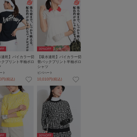
FF
30
%OFF
水速乾】バイカラー切
【吸水速乾】バイカラー切
ックプリント半袖ポロ
替バックプリント半袖ポロ
ツ
シャツ
ート
ビバハート
0
円
(税込)
10,010
円
(税込)
FF
30
%OFF