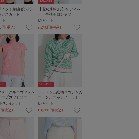
FF
30
%OFF
ポイント刺繍ダンボー
【吸水速乾UV】ケディハ
レアスカート
ート半袖ポロシャツ
ート
ビバハート
0
円
(税込)
9,240
円
(税込)
FF
30
%OFF
フサークルロゴフレン
フラッシュ総柄ロゴジャガ
リーブカットソー
ードクルーネックニット
トユナイテッド
ビバハート
円
(税込)
10,780
円
(税込)