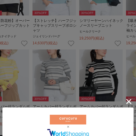
30
%OFF
30
%OFF
30
%O
・防花粉】オーバー
【ストレッチ】ハーフジッ
シマリーヤーンハイネック
【吸
ハーフジップカット
プキャップスリーブポロシ
ノースリーブニット
ライ
ャツ
袖カ
ヒールクリーク
ユナイテッド
ジェイリンドバーグ
ヒール
19,250
円
(税込)
(税込)
14,630
円
(税込)
19,25
30
%OFF
30
%OFF
30
%O
カバー付ランダムボ
アームカバー付ランダムボ
アームカバー付ランダムボ
【ス
半袖ポロニット
ーダー半袖ポロニット
ーダー半袖ポロニット
タッ
ーバ
リーク
ヒールクリーク
ヒールクリーク
ヒール
円
(税込)
22,330
円
(税込)
22,330
円
(税込)
25,41