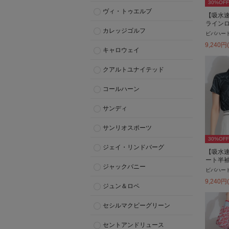
30
%OFF
ヴィ・トゥエルブ
【吸水
ライン
カレッジゴルフ
ビバハー
9,240
円
キャロウェイ
クアルトユナイテッド
コールハーン
サンディ
サンリオスポーツ
30
%OFF
ジェイ・リンドバーグ
【吸水速
ート半
ジャックバニー
ビバハー
9,240
円
ジュン＆ロペ
セシルマクビーグリーン
セントアンドリュース