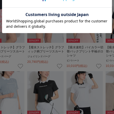
30
%OFF
30
%OFF
30
%O
ストレッチ】グラフ
【撥水ストレッチ】グラフ
【吸水速乾】バイカラー切
【吸
柄プリーツスカート
ィック柄プリーツスカート
替バックプリント半袖ポロ
替バ
シャツ
シャ
ンドバーグ
ジェイリンドバーグ
ビバハート
ビバハ
円
(税込)
20,790
円
(税込)
10,010
円
(税込)
10,01
20
%OFF
20
%OFF
30
%O