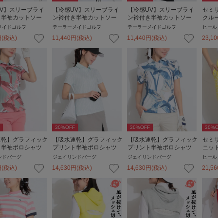
V】スリーブライ
【冷感UV】スリーブライ
【冷感UV】スリーブライ
セミ
き半袖カットソー
ン衿付き半袖カットソー
ン衿付き半袖カットソー
クル
メイドゴルフ
テーラーメイドゴルフ
テーラーメイドゴルフ
ヒール
円
(税込)
11,440
円
(税込)
11,440
円
(税込)
23,10
30
%OFF
30
%OFF
30
%O
速乾】グラフィック
【吸水速乾】グラフィック
【吸水速乾】グラフィック
セミ
ト半袖ポロシャツ
プリント半袖ポロシャツ
プリント半袖ポロシャツ
ニッ
ンドバーグ
ジェイリンドバーグ
ジェイリンドバーグ
ヒール
円
(税込)
14,630
円
(税込)
14,630
円
(税込)
21,56