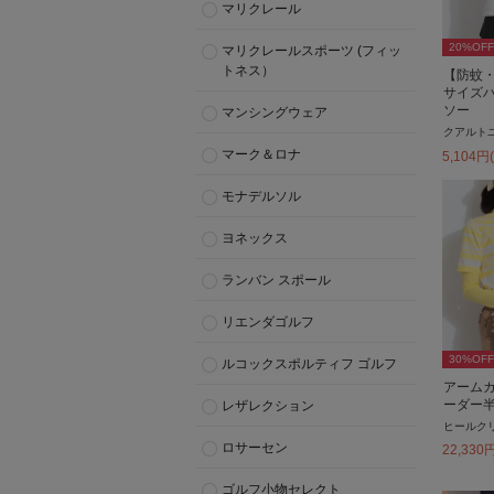
マリクレール
20
%OFF
マリクレールスポーツ (フィッ
トネス）
【防蚊
サイズ
ソー
マンシングウェア
クアルト
マーク＆ロナ
5,104
円
モナデルソル
ヨネックス
ランバン スポール
リエンダゴルフ
30
%OFF
ルコックスポルティフ ゴルフ
アーム
ーダー
レザレクション
ヒールク
ロサーセン
22,330
ゴルフ小物セレクト