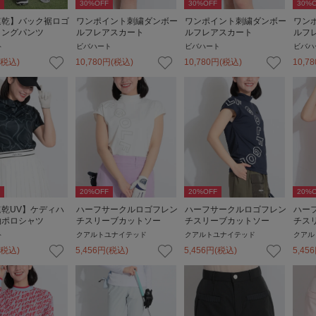
30
%OFF
30
%OFF
30
%O
速乾】バック裾ロゴ
ワンポイント刺繍ダンボー
ワンポイント刺繍ダンボー
ワン
ロングパンツ
ルフレアスカート
ルフレアスカート
ルフ
ト
ビバハート
ビバハート
ビバハ
(税込)
10,780
円
(税込)
10,780
円
(税込)
10,78
20
%OFF
20
%OFF
20
%O
乾UV】ケディハ
ハーフサークルロゴフレン
ハーフサークルロゴフレン
ハー
袖ポロシャツ
チスリーブカットソー
チスリーブカットソー
チス
ト
クアルトユナイテッド
クアルトユナイテッド
クアル
(税込)
5,456
円
(税込)
5,456
円
(税込)
5,456