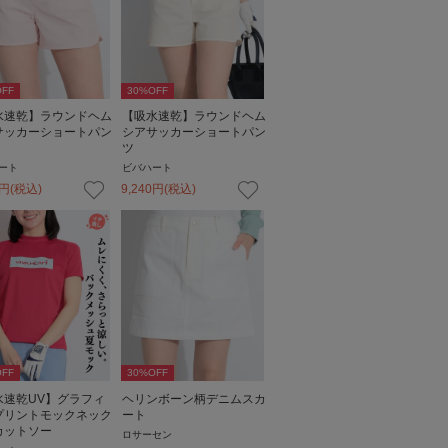
FF
30
%OFF
水速乾】ラウンドヘム
【吸水速乾】ラウンドヘム
サッカーショートパン
シアサッカーショートパン
ツ
ート
ビバハート
円
(税込)
9,240
円
(税込)
FF
30
%OFF
水速乾UV】グラフィ
ヘリンボーン柄デニムスカ
プリントモックネック
ート
カットソー
ロサーセン