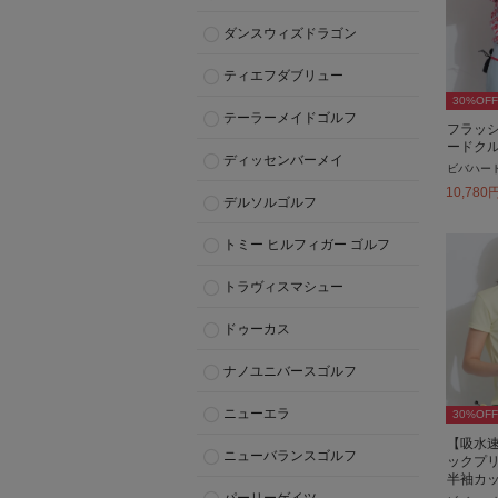
ダンスウィズドラゴン
ティエフダブリュー
30
%OFF
テーラーメイドゴルフ
フラッ
ードク
ディッセンバーメイ
ビバハー
10,780
デルソルゴルフ
トミー ヒルフィガー ゴルフ
トラヴィスマシュー
ドゥーカス
ナノユニバースゴルフ
ニューエラ
30
%OFF
【吸水速
ニューバランスゴルフ
ックプ
半袖カ