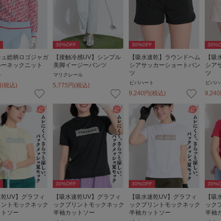
30
%OFF
30
%OFF
30
%O
シュ総柄ロゴジャガ
【接触冷感UV】シンプル
【吸水速乾】ラウンドヘム
【吸
ルーネックニット
美脚イージーパンツ
シアサッカーショートパン
シア
ツ
ツ
ト
マリクレール
ビバハート
ビバハ
円
(税込)
5,775
円
(税込)
9,240
円
(税込)
9,240
30
%OFF
30
%OFF
30
%O
乾UV】グラフィ
【吸水速乾UV】グラフィ
【吸水速乾UV】グラフィ
【吸
リントモックネック
ックプリントモックネック
ックプリントモックネック
ック
ットソー
半袖カットソー
半袖カットソー
半袖