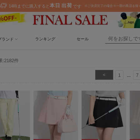
ランキング
セール
ブランド
果:
2182
件
<
1
7