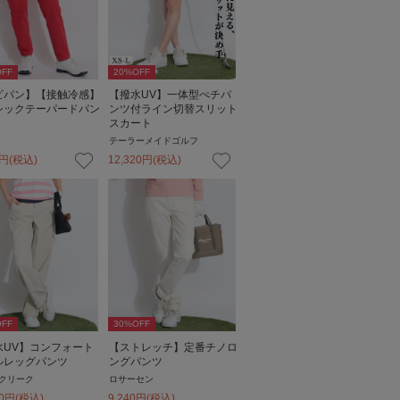
FF
20
%OFF
ビパン】【接触冷感】
【撥水UV】一体型ぺチパ
シックテーパードパン
ンツ付ライン切替スリット
スカート
テーラーメイドゴルフ
円
(税込)
12,320
円
(税込)
FF
30
%OFF
水UV】コンフォート
【ストレッチ】定番チノロ
ルレッグパンツ
ングパンツ
クリーク
ロサーセン
0
円
(税込)
9,240
円
(税込)