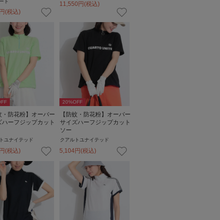
ート
11,550
円
(税込)
円
(税込)
FF
20
%OFF
蚊・防花粉】オーバー
【防蚊・防花粉】オーバー
ズハーフジップカット
サイズハーフジップカット
ソー
トユナイテッド
クアルトユナイテッド
円
(税込)
5,104
円
(税込)