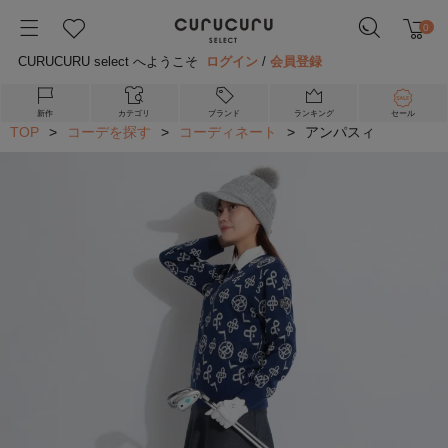
0
CURUCURU select へようこそ
ログイン
/
会員登録
新作
カテゴリ
ブランド
ランキング
セール
TOP
>
コーデを探す
>
コーディネート
>
アンパスィ