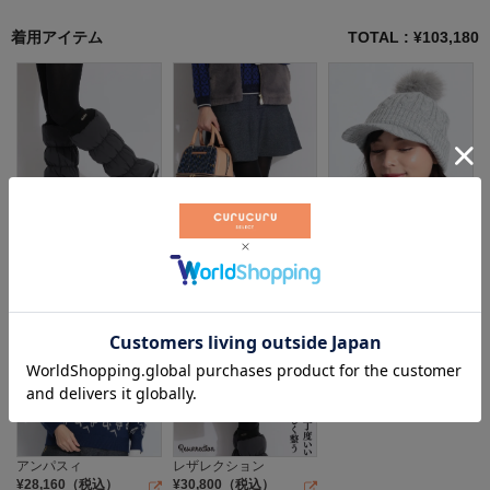
着用アイテム
TOTAL : ¥
103,180
レザレクション
レザレクション
キャロウェイ
¥
14,300
（税込）
¥
24,640
（税込）
¥
5,280
（税込）
アンパスィ
レザレクション
¥
28,160
（税込）
¥
30,800
（税込）