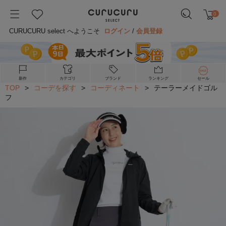
0
CURUCURU select へようこそ
ログイン
/
会員登録
新作
カテゴリ
ブランド
ランキング
セール
TOP
>
コーデを探す
>
コーディネート
>
テーラーメイドゴル
フ