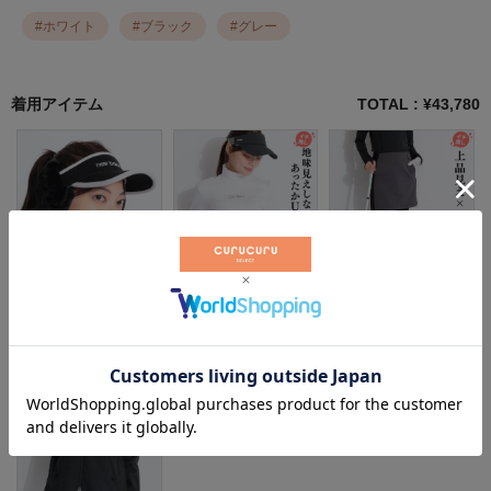
#
ホワイト
#
ブラック
#
グレー
着用アイテム
TOTAL : ¥
43,780
ニューバランスゴルフ
テーラーメイドゴルフ
アンサネス
¥
5,940
（税込）
¥
9,240
（税込）
¥
8,800
（税込）