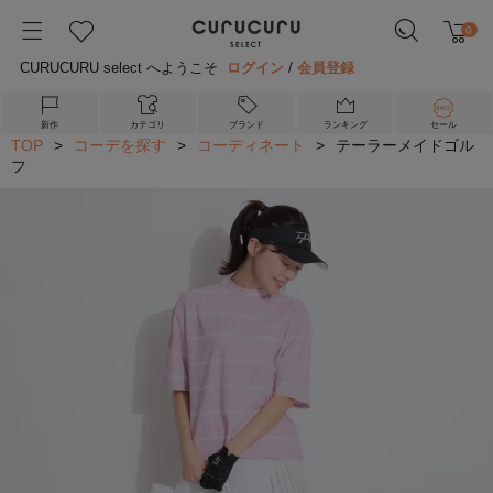
0
CURUCURU select へようこそ
ログイン
/
会員登録
新作
カテゴリ
ブランド
ランキング
セール
TOP
>
コーデを探す
>
コーディネート
>
テーラーメイドゴル
フ