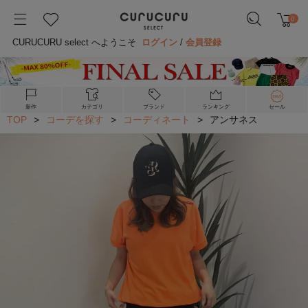
0
CURUCURU select へようこそ
ログイン
/
会員登録
新作
カテゴリ
ブランド
ランキング
セール
TOP
>
コーデを探す
>
コーディネート
>
アンサネス