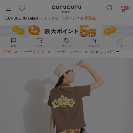
0
CURUCURU select へようこそ
ログイン
/
会員登録
新作
カテゴリ
ブランド
ランキング
セール
TOP
>
コーデを探す
>
コーディネート
>
ジャックバニー