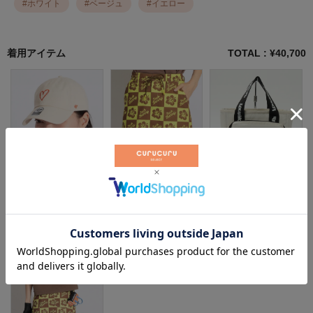
#
ホワイト
#
ベージュ
#
イエロー
着用アイテム
TOTAL : ¥
40,700
フォーティーセブン
ジャックバニー
国内ブランド
¥
4,400
（税込）
¥
14,300
（税込）
¥
7,700
（税込）