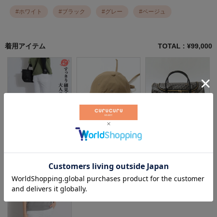
#
ホワイト
#
ブラック
#
グレー
#
ベージュ
着用アイテム
TOTAL : ¥
99,000
ニューバランスゴルフ
ブリーフィングゴルフ
レザレクション
¥
9,900
（税込）
¥
8,800
（税込）
¥
58,300
（税込）