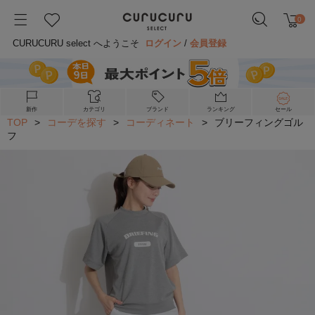
0
CURUCURU select へようこそ
ログイン
/
会員登録
新作
カテゴリ
ブランド
ランキング
セール
TOP
>
コーデを探す
>
コーディネート
>
ブリーフィングゴル
フ