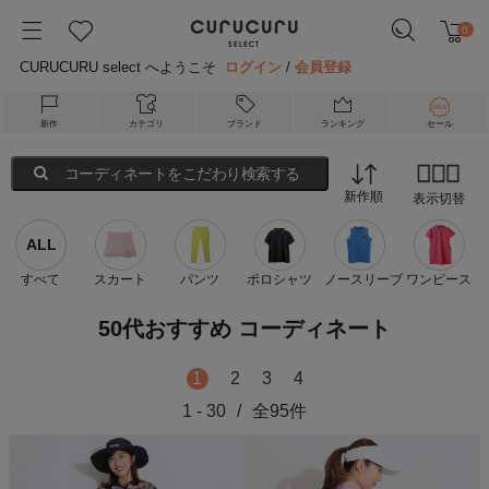
0
CURUCURU select へようこそ
ログイン
/
会員登録
新作
カテゴリ
ブランド
ランキング
セール
コーディネートをこだわり検索する
新作順
表示切替
ALL
すべて
スカート
パンツ
ポロシャツ
ノースリーブ
ワンピース
50代おすすめ コーディネート
1
2
3
4
1
-
30
/
全
95
件