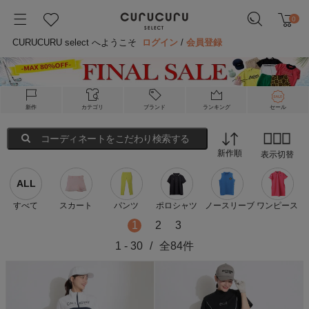
0
CURUCURU select へようこそ
ログイン
/
会員登録
新作
カテゴリ
ブランド
ランキング
セール
コーディネートをこだわり検索する
新作順
表示切替
ALL
すべて
スカート
パンツ
ポロシャツ
ノースリーブ
ワンピース
1
2
3
1
-
30
/
全
84
件