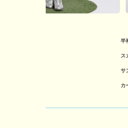
半
ス
サ
カ