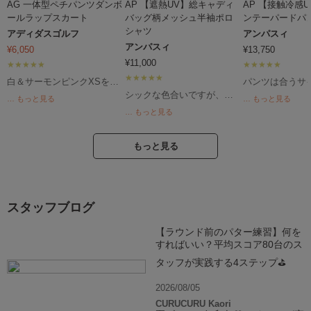
AG 一体型ペチパンツダンボ
AP 【遮熱UV】総キャディ
AP 【接触冷感
ールラップスカート
バッグ柄メッシュ半袖ポロ
ンテーパードパ
シャツ
アディダスゴルフ
アンパスィ
アンパスィ
¥
6,050
¥
13,750
¥
11,000
白＆サーモンピンクXSを購
パンツは合うサ
入。 少しゆとりがあるか
のが難しく、通
シックな色合いですが、と
… もっと見る
… もっと見る
な？程度のちょうどいいフ
+レギンス着用
ってもさらっとして速乾性
… もっと見る
ィット感。 生地感、ライ
ンピース+レギン
のある生地なので、真夏の
ン、パーフェクトで
夏は暑すぎて、
ラウンドでも快適です。夏
す！！ トップスをインし
パンツの方が涼
は白や明るい色合いになり
もっと見る
ても可愛いですし、買って
と、小さいサイ
がちなので、コーデの幅か
よかった。ラウンドが楽し
他にも色々試し
広がります。
みです。
一このアンパス
だけが合いまし
スタッフブログ
ドに履いていっ
冷感＆速乾素材
【ラウンド前のパター練習】何を
てもべたつかず
すればいい？平均スコア80台のス
首から風が通る
く感じます。 
タッフが実践する4ステップ⛳
は、鮮やかなス
で、爽やかです
2026/08/05
CURUCURU Kaori