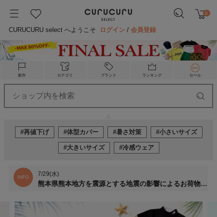
0
CURUCURU select へようこそ
ログイン
/
会員登録
新作
カテゴリ
ブランド
ランキング
セール
#再値下げ
#体型カバー
#暑さ対策
#小さいサイズ
#大きいサイズ
#冷感ウェア
7/29(水)
INFO
熊本県熊本地方を震源とする地震の影響によるお荷物のお届けについて