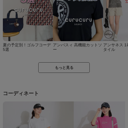
夏の予定別！ゴルフコーデ
アンパスィ 高機能カットソ
アンサネス 1
5選
ー
タイル
もっと見る
コーディネート