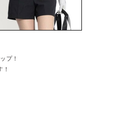
ナップ！
す！