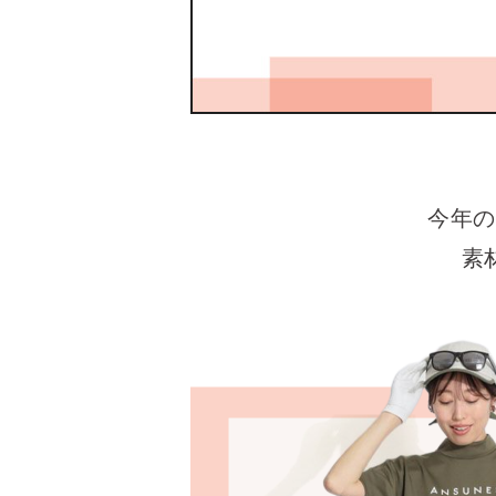
今年の
素