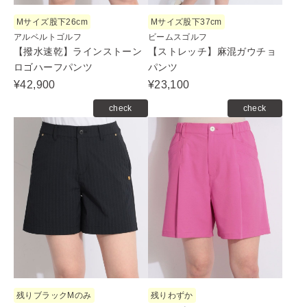
Mサイズ股下26cm
Mサイズ股下37cm
アルベルトゴルフ
ビームスゴルフ
【撥水速乾】ラインストーン
【ストレッチ】麻混ガウチョ
ロゴハーフパンツ
パンツ
¥42,900
¥23,100
check
check
残りブラックMのみ
残りわずか