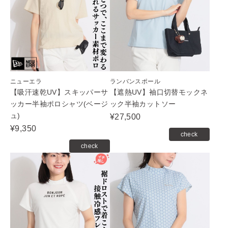
ニューエラ
ランバンスポール
【吸汗速乾UV】スキッパーサ
【遮熱UV】袖口切替モックネ
ッカー半袖ポロシャツ(ベージ
ック半袖カットソー
ュ)
¥27,500
¥9,350
check
check