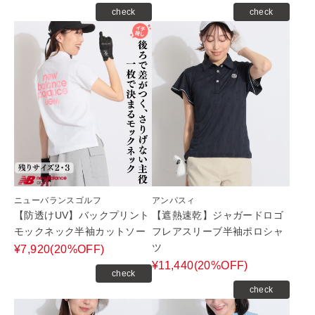
check
check
ニューバランスゴルフ
アンパスィ
【防透けUV】バックプリント
【遮熱速乾】ジャガードロゴ
モックネック半袖カットソー
フレアスリーブ半袖ポロシャ
ツ
¥7,920(20%OFF)
¥11,440(20%OFF)
check
check