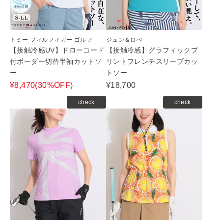
トミー フィルフィガー ゴルフ
ジュン＆ロぺ
【接触冷感UV】ドローコード
【接触冷感】グラフィックプ
付ボーダー切替半袖カットソ
リントフレンチスリーブカッ
ー
トソー
¥8,470(30%OFF)
¥18,700
check
check