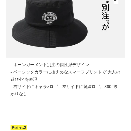
- ホーンガーメント別注の個性派デザイン
- ベーシックカラーに控えめなスマーフプリントで“大人の
遊び心”を表現
- 右サイドにキャラ×ロゴ、左サイドに刺繍ロゴ。360°抜
かりなし
Point.2