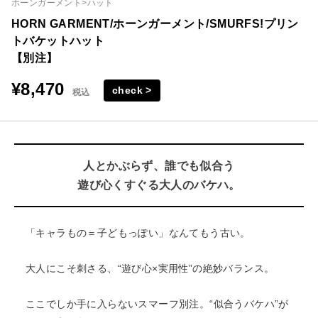
ホーンガーメント>ハット
HORN GARMENT/ホーンガーメント/SMURFS!プリン
トバケットハット
【別注】
¥8,470
check >
税込
人とかぶらず、誰でも似合う
遊び心くすぐる大人のバケハ。
「キャラもの＝子どもっぽい」なんてもう古い。
大人にこそ刺さる、“遊び心×実用性”の絶妙バランス。
ここでしか手に入らないスマーフ別注。“似合うバケハ”が