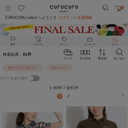
0
CURUCURU select へようこそ
ログイン
/
会員登録
新作
カテゴリ
ブランド
ランキング
セール
検索結果：
81
件
サイズ
表示切替
季節順
絞り込む
#
ビームスゴルフ
×
#
セール
×
カラーを全て表示
1
~
80
件
/
全
81
件
1
2