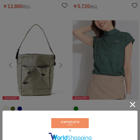
￥
13,860
￥
5,720
税込
税込
20
%OFF
20
%OFF
30
%OFF
2
【保冷保温】ワンハンドルロゴ刺
バックリボンドット柄キャップス
繍カートバッグ
リーブカットソー
ビームスゴルフ
ビームスゴルフ