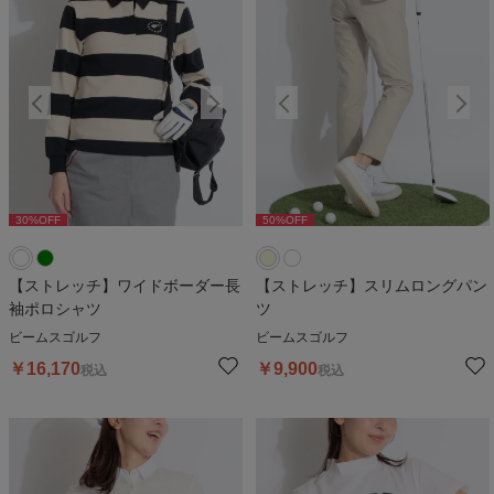
30
%OFF
50
%OFF
30
%OFF
50
%OFF
3
【ストレッチ】ワイドボーダー長
【ストレッチ】スリムロングパン
袖ポロシャツ
ツ
ビームスゴルフ
ビームスゴルフ
￥
16,170
￥
9,900
税込
税込