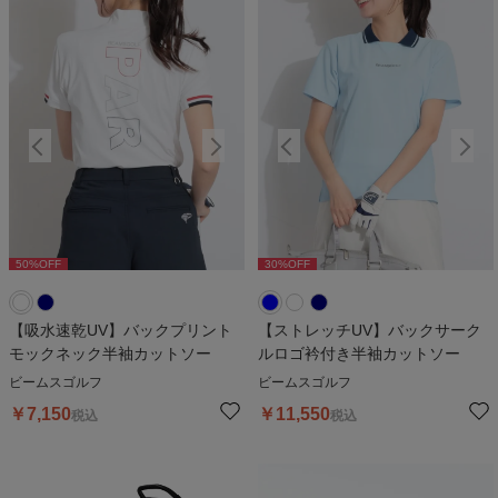
50
%OFF
30
%OFF
50
%OFF
30
%OFF
5
【吸水速乾UV】バックプリント
【ストレッチUV】バックサーク
モックネック半袖カットソー
ルロゴ衿付き半袖カットソー
ビームスゴルフ
ビームスゴルフ
￥
7,150
￥
11,550
税込
税込