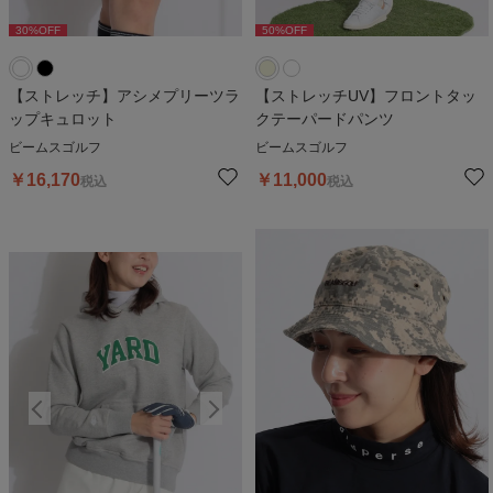
30
%OFF
50
%OFF
30
%OFF
50
%OFF
3
【ストレッチ】アシメプリーツラ
【ストレッチUV】フロントタッ
ップキュロット
クテーパードパンツ
ビームスゴルフ
ビームスゴルフ
￥
16,170
￥
11,000
税込
税込