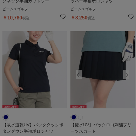
クネック半袖カットソー
ッパー半袖ポロシャツ
ビームスゴルフ
ビームスゴルフ
￥
10,780
￥
8,250
税込
税込
30
%OFF
50
%OFF
50
%OFF
【吸水速乾UV】バックタックボ
【撥水UV】バックロゴ刺繍プリ
タンダウン半袖ポロシャツ
ーツスカート