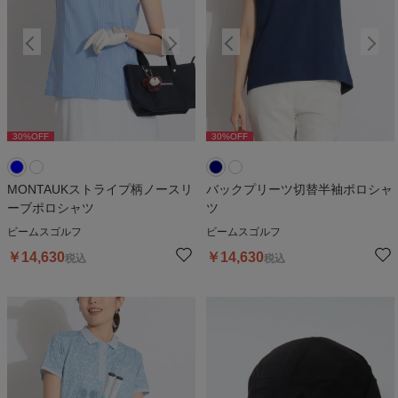
30
%OFF
30
%OFF
30
%OFF
30
%OFF
3
MONTAUKストライプ柄ノースリ
バックプリーツ切替半袖ポロシャ
ーブポロシャツ
ツ
ビームスゴルフ
ビームスゴルフ
￥
14,630
￥
14,630
税込
税込