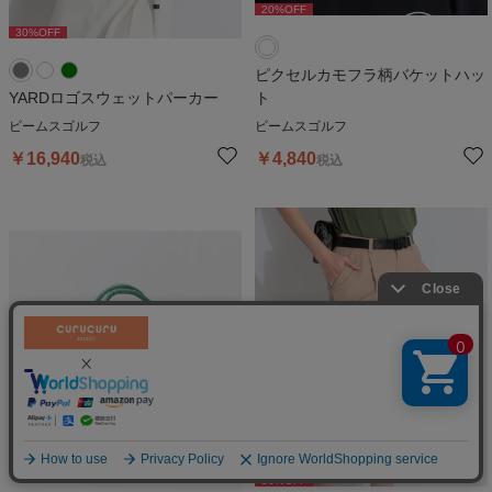
20
%OFF
30
%OFF
30
%OFF
3
ピクセルカモフラ柄バケットハッ
YARDロゴスウェットパーカー
ト
ビームスゴルフ
ビームスゴルフ
￥
16,940
￥
4,840
税込
税込
絞り込む
50
%OFF
50
%OFF