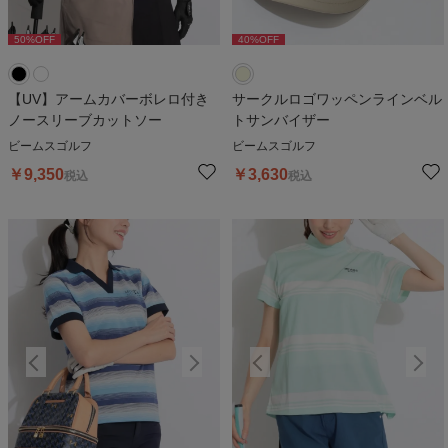
50
%OFF
50
%OFF
40
%OFF
5
【UV】アームカバーボレロ付き
サークルロゴワッペンラインベル
ノースリーブカットソー
トサンバイザー
ビームスゴルフ
ビームスゴルフ
￥
9,350
￥
3,630
税込
税込