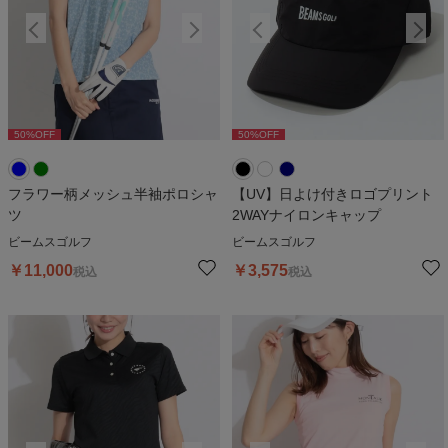
50
%OFF
50
%OFF
50
%OFF
50
%OFF
5
フラワー柄メッシュ半袖ポロシャ
【UV】日よけ付きロゴプリント
ツ
2WAYナイロンキャップ
ビームスゴルフ
ビームスゴルフ
￥
11,000
￥
3,575
税込
税込