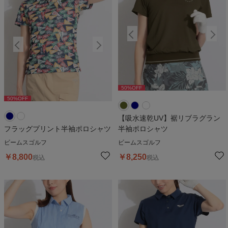
50
%OFF
50
%OFF
50
%OFF
50
%OFF
5
【吸水速乾UV】裾リブラグラン
フラッグプリント半袖ポロシャツ
半袖ポロシャツ
ビームスゴルフ
ビームスゴルフ
￥
8,800
￥
8,250
税込
税込