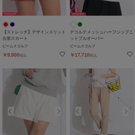
50
%OFF
30
%OFF
50
%OFF
30
%OFF
5
【ストレッチ】デザインスリット
デコルテメッシュハーフジップニ
台形スカート
ットプルオーバー
ビームスゴルフ
ビームスゴルフ
￥
9,900
￥
17,710
税込
税込