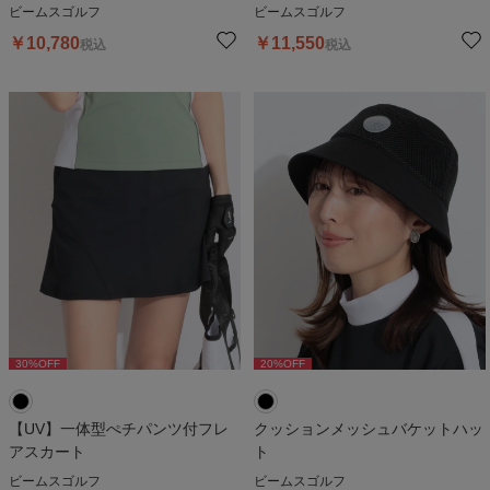
ビームスゴルフ
ビームスゴルフ
￥
10,780
￥
11,550
税込
税込
30
%OFF
20
%OFF
【UV】一体型ぺチパンツ付フレ
クッションメッシュバケットハッ
アスカート
ト
ビームスゴルフ
ビームスゴルフ