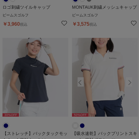
ロゴ刺繍ツイルキャップ
MONTAUK刺繍メッシュキャップ
ビームスゴルフ
ビームスゴルフ
￥
3,960
￥
3,575
税込
税込
30
%OFF
50
%OFF
50
%OFF
【ストレッチ】バックタックモッ
【吸水速乾】バックプリントスキ