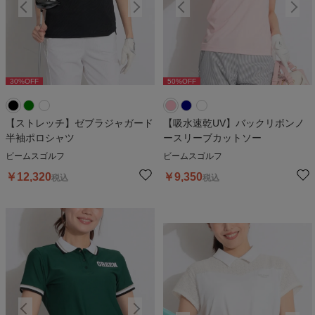
30
%OFF
50
%OFF
30
%OFF
50
%OFF
3
【ストレッチ】ゼブラジャガード
【吸水速乾UV】バックリボンノ
半袖ポロシャツ
ースリーブカットソー
ビームスゴルフ
ビームスゴルフ
￥
12,320
￥
9,350
税込
税込