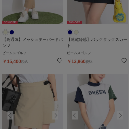
30
%OFF
30
%OFF
30
%OFF
30
%OFF
3
【高通気】メッシュテーパードパ
【速乾冷感】バックタックスカー
ンツ
ト
ビームスゴルフ
ビームスゴルフ
￥
15,400
￥
13,860
税込
税込