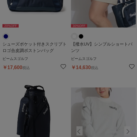
20
%OFF
30
%OFF
30
%OFF
シューズポケット付きスクリプト
【撥水UV】シンプルショートパ
ロゴ合皮調ボストンバッグ
ンツ
ビームスゴルフ
ビームスゴルフ
￥
17,600
￥
14,630
税込
税込