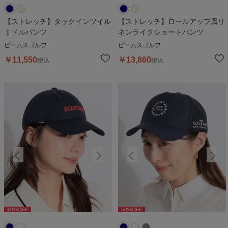
【ストレッチ】タックインツイル
【ストレッチ】ロールアップ風リ
ミドルパンツ
ネンライクショートパンツ
ビームスゴルフ
ビームスゴルフ
￥
11,550
￥
13,860
税込
税込
40
%OFF
50
%OFF
40
%OFF
50
%OFF
4