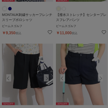
50
%OFF
50
%OFF
50
%OFF
50
%OFF
5
MONTAUK刺繍サッカーフレンチ
【撥水ストレッチ】センタープレ
スリーブポロシャツ
スフレアパンツ
ビームスゴルフ
ビームスゴルフ
￥
9,350
￥
11,000
税込
税込
50
%OFF
30
%OFF
50
%OFF
30
%OFF
5