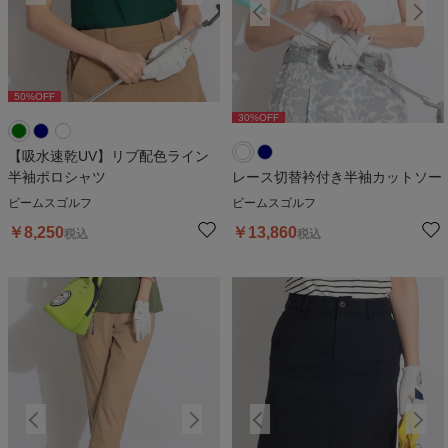
50
%OFF
50
%OFF
5
30
%OFF
30
%OFF
【吸水速乾UV】リブ配色ライン
半袖ポロシャツ
レース切替衿付き半袖カットソー
ビームスゴルフ
ビームスゴルフ
￥
8,250
￥
13,860
税込
税込