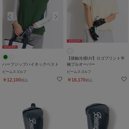
30
%OFF
50
%OFF
50
%OFF
5
【接触冷感UV】ロゴプリント半
ハーフジップハイネックベスト
袖プルオーバー
ビームスゴルフ
ビームスゴルフ
￥
12,100
￥
16,170
税込
税込