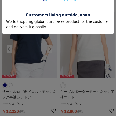
￥
7,920
￥
13,860
税込
税込
30
%OFF
30
%OFF
30
%OFF
3
サークルロゴ裾ドロストモックネ
ケーブルボーダーモックネック半
ック半袖カットソー
袖ニット
ビームスゴルフ
ビームスゴルフ
￥
12,320
￥
13,860
税込
税込