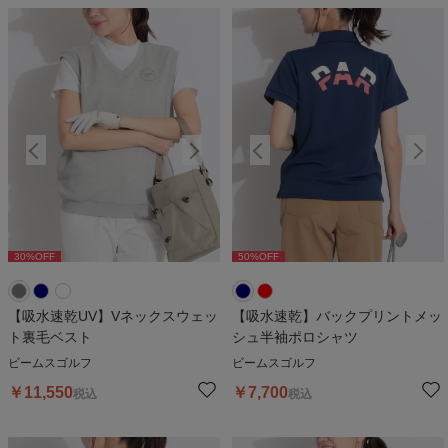
30
%OFF
50
%OFF
30
%OFF
50
%OFF
3
【吸水速乾UV】Vネックスウェッ
【吸水速乾】バックプリントメッ
ト裏毛ベスト
シュ半袖ポロシャツ
ビームスゴルフ
ビームスゴルフ
￥
11,550
￥
7,700
税込
税込