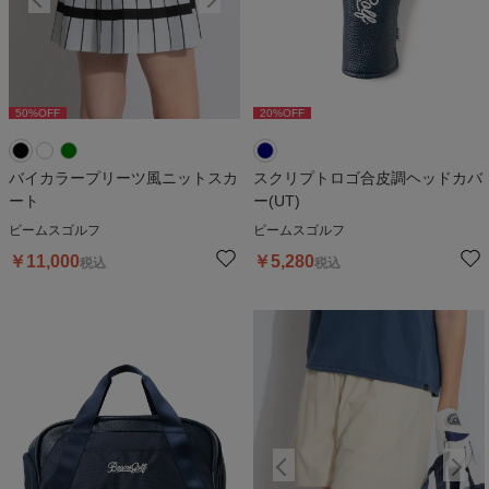
50
%OFF
50
%OFF
20
%OFF
5
バイカラープリーツ風ニットスカ
スクリプトロゴ合皮調ヘッドカバ
ート
ー(UT)
ビームスゴルフ
ビームスゴルフ
￥
11,000
￥
5,280
税込
税込