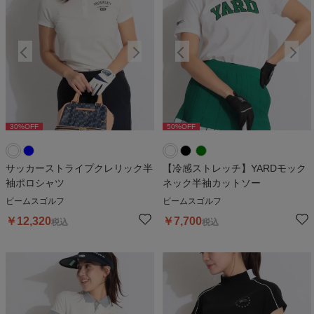
30
%OFF
50
%OFF
30
%OFF
50
%OFF
3
サッカーストライプクレリック半
【冷感ストレッチ】YARDモック
袖ポロシャツ
ネック半袖カットソー
ビームスゴルフ
ビームスゴルフ
￥
12,320
￥
7,700
税込
税込