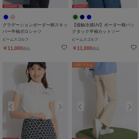
50
%OFF
50
%OFF
50
%OFF
50
%OFF
5
グラデーションボーダー柄スキッ
【接触冷感UV】ボーダー柄バッ
パー半袖ポロシャツ
クタック半袖カットソー
ビームスゴルフ
ビームスゴルフ
￥
11,000
￥
11,000
税込
税込
人気アイテム
人気アイテム