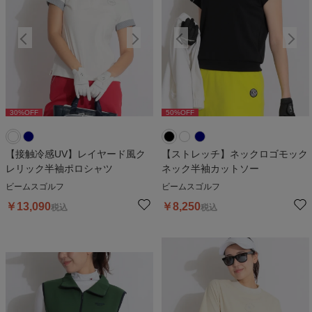
30
%OFF
50
%OFF
30
%OFF
50
%OFF
3
【接触冷感UV】レイヤード風ク
【ストレッチ】ネックロゴモック
レリック半袖ポロシャツ
ネック半袖カットソー
ビームスゴルフ
ビームスゴルフ
￥
13,090
￥
8,250
税込
税込