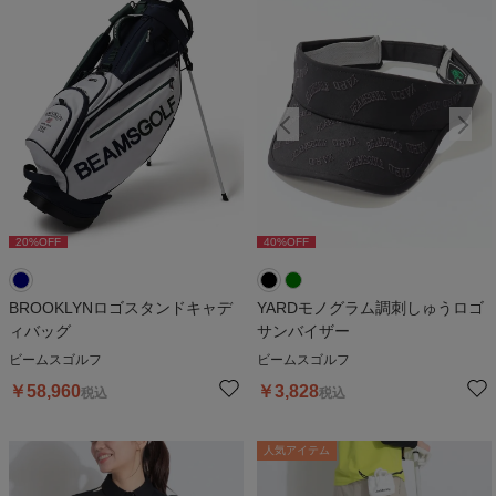
20
%OFF
40
%OFF
40
%OFF
BROOKLYNロゴスタンドキャデ
YARDモノグラム調刺しゅうロゴ
ィバッグ
サンバイザー
ビームスゴルフ
ビームスゴルフ
￥
58,960
￥
3,828
税込
税込
人気アイテム
人気アイテム