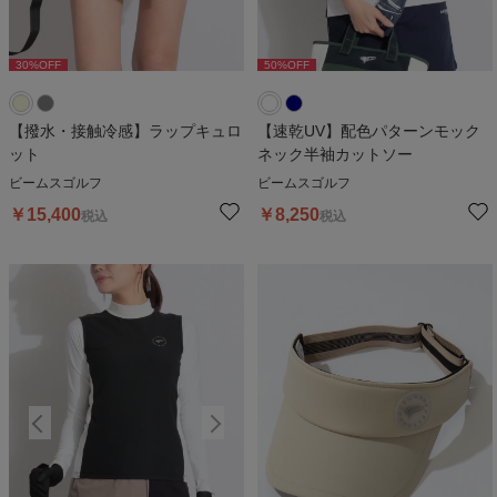
30
%OFF
50
%OFF
30
%OFF
50
%OFF
3
【撥水・接触冷感】ラップキュロ
【速乾UV】配色パターンモック
ット
ネック半袖カットソー
ビームスゴルフ
ビームスゴルフ
￥
15,400
￥
8,250
税込
税込