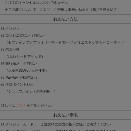
・ご注文のキャンセルはお受けできません
・全ての商品において、ご返品・ご交換は出来かねます（商品不良を除く）
お支払い方法
(1)クレジット
(2)コンビニ支払い（前払い）
（セブンイレブン/ファミリーマート/ローソン/ミニストップ/セイコーマート）
(3)代金引換
（現金/カード/デビッド）
(4)銀行振込 ※前払い
（三菱東京UFJ / 三井住友）
(5)PayPay（残高払い）
(6)全額ポイント利用
（ショップポイントのみ利用可）
詳しくは
こちら
をご覧ください。
お支払い期限
(1)クレジットカード： ご注文時に画面の指示に従いご決済ください