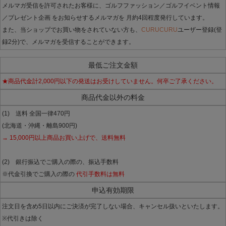
メルマガ受信を許可されたお客様に、ゴルフファッション／ゴルフイベント情報
／プレゼント企画 をお知らせするメルマガを 月約4回程度発行しています。
また、当ショップでお買い物をされていない方も、
CURUCURU
ユーザー登録(登
録2分)で、メルマガを受信することができます。
最低ご注文金額
★商品代金計2,000円以下の発送はお受けしていません。何卒ご了承ください。
商品代金以外の料金
(1) 送料 全国一律470円
(北海道・沖縄・離島900円)
→ 15,000円以上商品お買い上げで、送料無料
(2) 銀行振込でご購入の際の、振込手数料
※代金引換でご購入の際の
代引手数料は無料
申込有効期限
注文日を含め5日以内にご決済が完了しない場合、キャンセル扱いといたします。
※代引きは除く