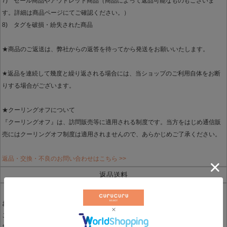
7) セール商品やアウトレット商品（商品によって返品可能なものもございま
す。詳細は商品ページにてご確認ください。）
8) タグを破損・紛失された商品
★商品のご返送は、弊社からの返答を待ってから発送をお願いいたします。
★返品を連続して幾度と繰り返される場合には、当ショップのご利用自体をお断
りする場合がございます。
★クーリングオフについて
『クーリングオフ』は、訪問販売等に適用される制度です。当方をはじめ通信販
売にはクーリングオフ制度は適用されませんので、あらかじめご了承ください。
返品・交換・不良のお問い合わせはこちら >>
返品送料
（返品・交換にかかる送料・振込み手数料）
お客様都合による返品・交換の場合は、お客様に実費ご負担いただきます。
ご交換品は着払いにてお送りさせていただきます。