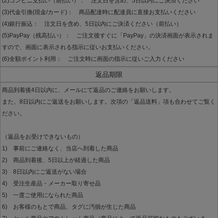
(2)コンビニ支払い（前払い）： 注文日を含め、5日以内にご決済ください
(3)代金引換(現金/カード)： 商品配達時に配達員に直接お支払いください
(4)銀行振込： 注文日を含め、5日以内にご決済ください（前払い）
(5)PayPay（残高払い）： ご注文後すぐに「PayPay」の決済画面が表示されま
すので、画面に表示される指示に従いお支払いください。
(6)全額ポイント利用： ご注文時に画面の指示に従いご入力ください
返品期限
商品到着後4日以内に、メールにて返品のご連絡をお願いします。
また、8日以内にご返送をお願いします。次項の「返品送料」項も合わせてご覧く
ださい。
（返品をお受けできないもの）
1) 事前にご連絡なく、当店へ到着した商品
2) 商品到着後、5日以上が経過した商品
3) 8日以内にご返送がない場合
4) 受注生産品・メーカー取り寄せ品
5) 一度ご使用になられた商品
6) お客様のもとで商品、タグに汚損が生じた商品