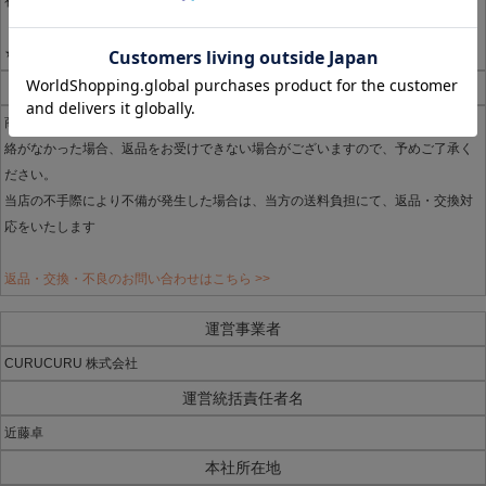
初回出荷時の送料・代引手数料などは、ご返金できませんのでご注意ください。
★不良品・品違いの場合は、かかる費用は、当方負担とさせていただきます
不良品
商品に不備があった場合、商品到着後7日以内にご連絡ください。7日以内にご連
絡がなかった場合、返品をお受けできない場合がございますので、予めご了承く
ださい。
当店の不手際により不備が発生した場合は、当方の送料負担にて、返品・交換対
応をいたします
返品・交換・不良のお問い合わせはこちら >>
運営事業者
CURUCURU 株式会社
運営統括責任者名
近藤卓
本社所在地