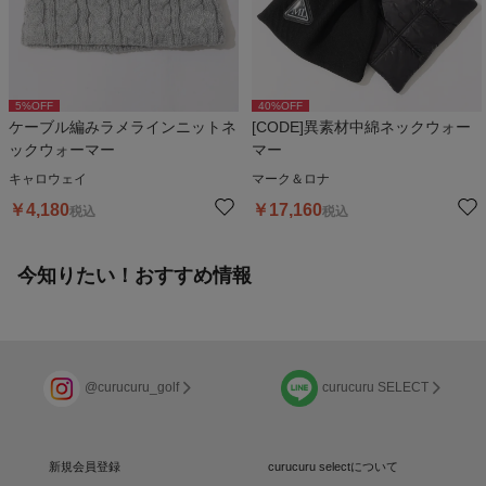
5
%OFF
40
%OFF
ケーブル編みラメラインニットネ
[CODE]異素材中綿ネックウォー
ックウォーマー
マー
キャロウェイ
マーク＆ロナ
￥
4,180
￥
17,160
税込
税込
今知りたい！おすすめ情報
@curucuru_golf
curucuru SELECT
新規会員登録
curucuru selectについて