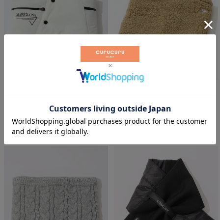
5
%OFF
10
%OFF
[CODE]2WAYフード付き中綿ネッ
ワンポイントボアフリースネック
クウォーマー
ウォーマー(ダークベージュ)
マーク＆ロナ
ニューエラ
￥
26,125
￥
3,762
税込
税込