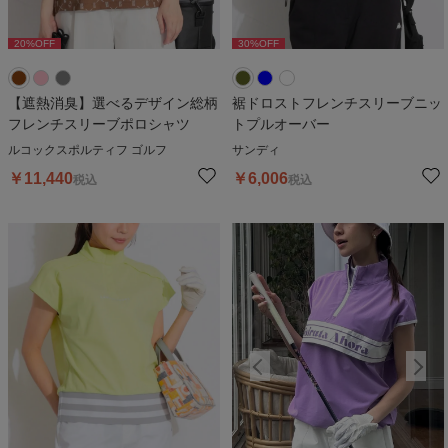
20
%OFF
30
%OFF
20
%OFF
30
%OFF
2
【遮熱消臭】選べるデザイン総柄
裾ドロストフレンチスリーブニッ
フレンチスリーブポロシャツ
トプルオーバー
ルコックスポルティフ ゴルフ
サンディ
￥
11,440
￥
6,006
税込
税込