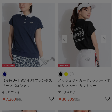
40
%OFF
5
%OFF
5
%OFF
【冷感UV】透かし衿フレンチス
メッシュジャガードレオパード半
リーブポロシャツ
袖リブネックカットソー
キャロウェイ
マーク＆ロナ
￥
7,260
￥
30,305
税込
税込