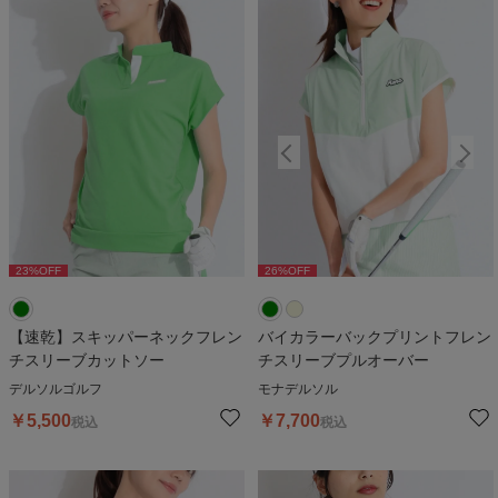
23
%OFF
26
%OFF
26
%OFF
【速乾】スキッパーネックフレン
バイカラーバックプリントフレン
チスリーブカットソー
チスリーブプルオーバー
デルソルゴルフ
モナデルソル
￥
5,500
￥
7,700
税込
税込