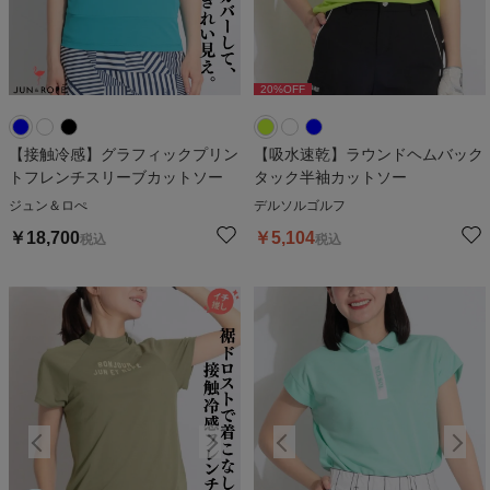
20
%OFF
20
%OFF
【接触冷感】グラフィックプリン
【吸水速乾】ラウンドヘムバック
トフレンチスリーブカットソー
タック半袖カットソー
ジュン＆ロぺ
デルソルゴルフ
￥
18,700
￥
5,104
税込
税込