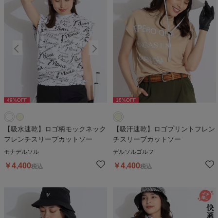
49
%OFF
49
%OFF
18
%OFF
4
【吸水速乾】ロゴ柄モックネック
【吸汗速乾】ロゴプリントフレン
フレンチスリーブカットソー
チスリーブカットソー
モナデルソル
デルソルゴルフ
￥
4,400
￥
4,400
税込
税込