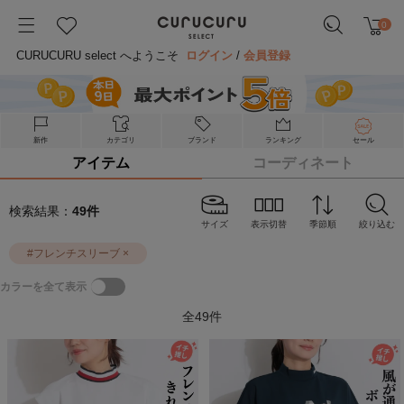
0
CURUCURU select へようこそ
ログイン
/
会員登録
新作
カテゴリ
ブランド
ランキング
セール
アイテム
コーディネート
検索結果：
49
件
サイズ
表示切替
季節順
絞り込む
#
フレンチスリーブ
×
カラーを全て表示
全
49
件