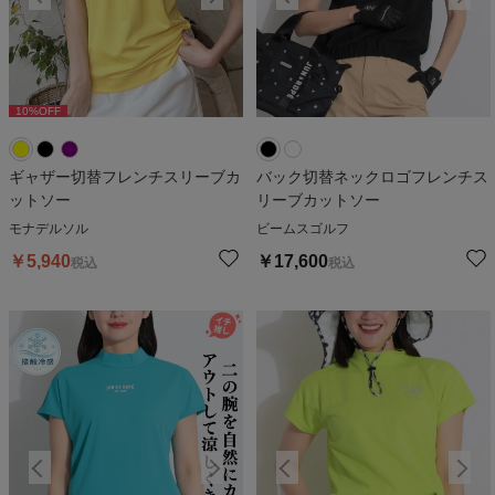
10
%OFF
10
%OFF
1
ギャザー切替フレンチスリーブカ
バック切替ネックロゴフレンチス
ットソー
リーブカットソー
モナデルソル
ビームスゴルフ
￥
5,940
￥
17,600
税込
税込