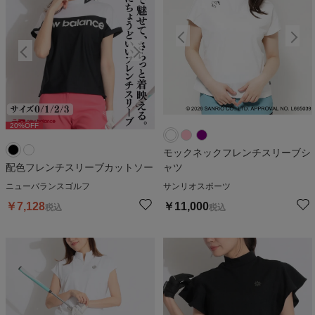
20
%OFF
20
%OFF
2
モックネックフレンチスリーブシ
配色フレンチスリーブカットソー
ャツ
ニューバランスゴルフ
サンリオスポーツ
￥
7,128
￥
11,000
税込
税込