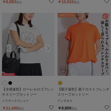
￥
6,083
￥
10,010
税込
税込
人気アイテム
20
%OFF
20
%OFF
2
【冷感速乾】ローレルロゴフレン
【吸汗速乾】裾ドロストフレンチ
チスリーブカットソー
スリーブカットソー
トラヴィスマシュー
アンサネス
￥
11,440
￥
8,800
税込
税込