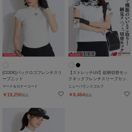
50
%OFF
5
%OFF
5
%OFF
[CODE]バックロゴフレンチスリ
【ストレッチUV】総柄切替モッ
ーブニット
クネックフレンチスリーブカット
ソー
マーク＆ロナーコード
ニューバランスゴルフ
￥
19,250
￥
8,464
税込
税込