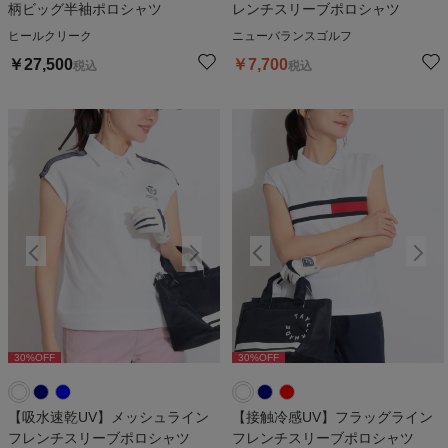
柄ビッグ半袖ポロシャツ
レンチスリーブポロシャツ
ヒールクリーク
ニューバランスゴルフ
￥
27,500
￥
7,700
税込
税込
30
%OFF
30
%OFF
30
%OFF
30
%OFF
3
【吸水速乾UV】メッシュライン
【接触冷感UV】フラッグライン
フレンチスリーブポロシャツ
フレンチスリーブポロシャツ