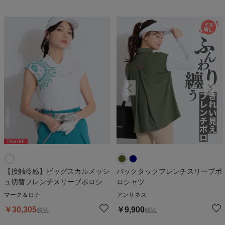
5
%OFF
【接触冷感】ビッグスカルメッシ
バックタックフレンチスリーブポ
ュ切替フレンチスリーブポロシャ
ロシャツ
ツ
マーク＆ロナ
アンサネス
￥
30,305
￥
9,900
税込
税込