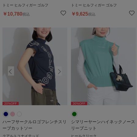
トミー ヒルフィガー ゴルフ
トミー ヒルフィガー ゴルフ
￥
10,780
￥
9,625
税込
税込
20
%OFF
20
%OFF
30
%OFF
2
ハーフサークルロゴフレンチスリ
シマリーヤーンハイネックノース
ーブカットソー
リーブニット
クアルトユナイテッド
ヒールクリーク