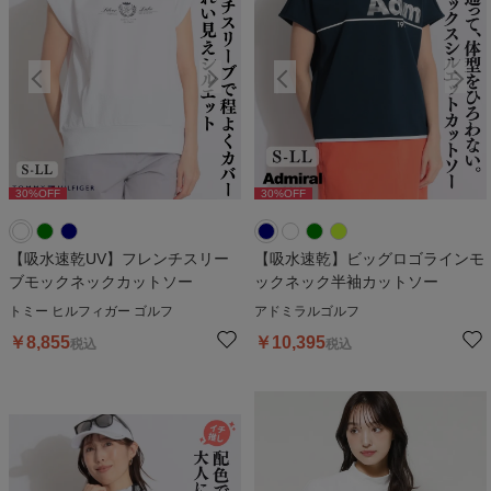
30
%OFF
30
%OFF
30
%OFF
30
%OFF
3
【吸水速乾UV】フレンチスリー
【吸水速乾】ビッグロゴラインモ
ブモックネックカットソー
ックネック半袖カットソー
トミー ヒルフィガー ゴルフ
アドミラルゴルフ
￥
8,855
￥
10,395
税込
税込