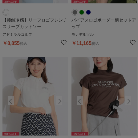
30
%OFF
30
%OFF
30
%OFF
【接触冷感】リーフロゴフレンチ
バイアスロゴボーダー柄セットア
スリーブカットソー
ップ
アドミラルゴルフ
モナデルソル
￥
8,855
￥
11,165
税込
税込
50
%OFF
15
%OFF
50
%OFF
15
%OFF
5