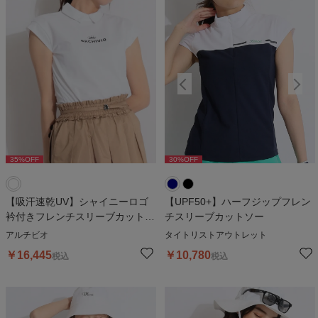
35
%OFF
30
%OFF
30
%OFF
【吸汗速乾UV】シャイニーロゴ
【UPF50+】ハーフジップフレン
衿付きフレンチスリーブカットソ
チスリーブカットソー
ー
アルチビオ
タイトリストアウトレット
￥
16,445
￥
10,780
税込
税込