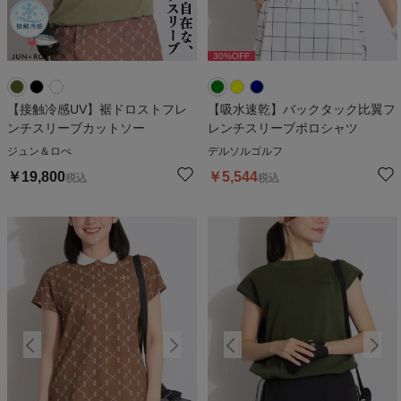
30
%OFF
30
%OFF
【接触冷感UV】裾ドロストフレ
【吸水速乾】バックタック比翼フ
ンチスリーブカットソー
レンチスリーブポロシャツ
ジュン＆ロぺ
デルソルゴルフ
￥
19,800
￥
5,544
税込
税込