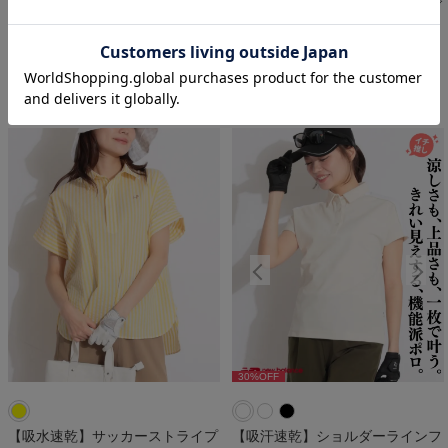
【PEANUTS】鹿の子フレンチス
バックプリントフレンチスリーブ
リーブポロシャツ
ポロシャツ
デルソルゴルフ
モナデルソル
￥
9,900
￥
8,712
税込
税込
30
%OFF
30
%OFF
【吸水速乾】サッカーストライプ
【吸汗速乾】ショルダーラインフ