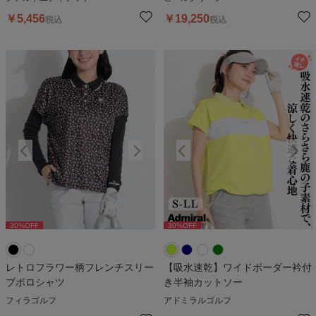
￥
5,456
￥
19,250
税込
税込
30
%OFF
30
%OFF
30
%OFF
30
%OFF
3
レトロフラワー柄フレンチスリー
【吸水速乾】ワイドボーダー衿付
ブポロシャツ
き半袖カットソー
フィラゴルフ
アドミラルゴルフ