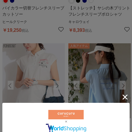
バイカラー切替フレンチスリーブ
【ストレッチ】ヤシの木プリント
カットソー
フレンチスリーブポロシャツ
ヒールクリーク
キャロウェイ
￥
19,250
￥
8,393
税込
税込
人気アイテム
人気アイテム
10
%OFF
10
%OFF