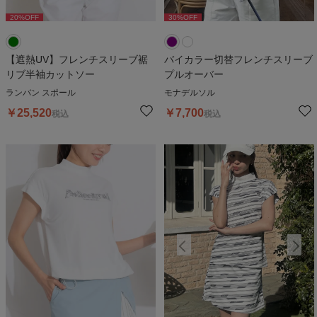
20
%OFF
30
%OFF
30
%OFF
【遮熱UV】フレンチスリーブ裾
バイカラー切替フレンチスリーブ
リブ半袖カットソー
プルオーバー
ランバン スポール
モナデルソル
￥
25,520
￥
7,700
税込
税込