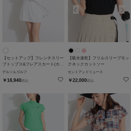
【セットアップ】フレンチスリー
【吸水速乾】フリルスリーブモッ
ブトップス&フレアスカート(ホワ
クネックカットソー
イト)
デルソルゴルフ
セントアンドリュース
￥
16,940
￥
22,000
税込
税込