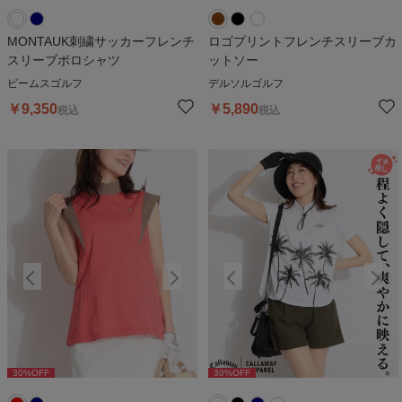
MONTAUK刺繍サッカーフレンチ
ロゴプリントフレンチスリーブカ
スリーブポロシャツ
ットソー
ビームスゴルフ
デルソルゴルフ
￥
9,350
￥
5,890
税込
税込
30
%OFF
30
%OFF
30
%OFF
30
%OFF
3