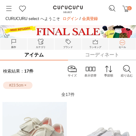
0
CURUCURU select へようこそ
ログイン
/
会員登録
新作
カテゴリ
ブランド
ランキング
セール
アイテム
コーディネート
検索結果：
17
件
サイズ
表示切替
季節順
絞り込む
#
23.5cm
×
全
17
件