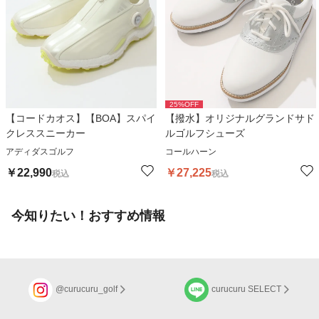
25
%OFF
【コードカオス】【BOA】スパイ
【撥水】オリジナルグランドサド
クレススニーカー
ルゴルフシューズ
アディダスゴルフ
コールハーン
￥
22,990
￥
27,225
税込
税込
今知りたい！おすすめ情報
@curucuru_golf
curucuru SELECT