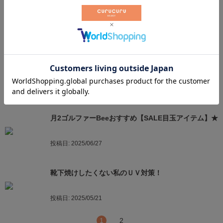
春の“うっかり焼け”防ぐならコレ⛳️
投稿日:
2026/04/01
ゴルフトーナメント観戦に行く時の持ち物リスト⛳️あ
ると便利なアイテムも紹介！
投稿日:
2026/03/16
月2ゴルファーBeeおすすめ【SALE目玉アイテム】★
投稿日:
2025/06/27
靴下焼けしたくない私のＵＶ対策！
投稿日:
2025/05/21
1
2