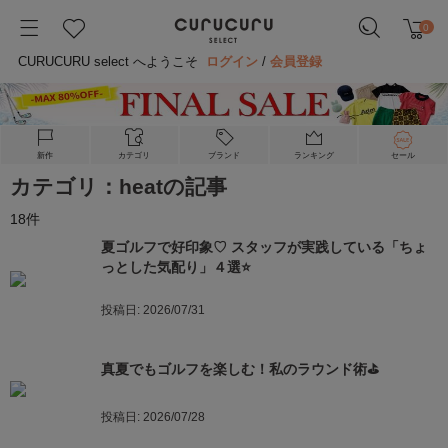
0
CURUCURU select へようこそ
ログイン
/
会員登録
新作
カテゴリ
ブランド
ランキング
セール
カテゴリ：heatの記事
18
件
夏ゴルフで好印象♡ スタッフが実践している「ちょ
っとした気配り」４選⭐️
投稿日:
2026/07/31
真夏でもゴルフを楽しむ！私のラウンド術⛳️
投稿日:
2026/07/28