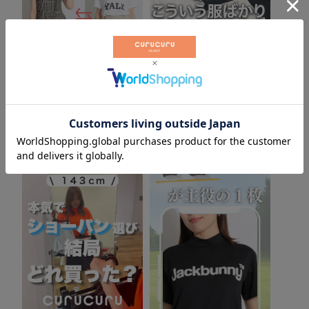
アンサネス 1着で2WAYでス
40代ゴルフ歴20年最近こう
タイル
いう服ばかり選んでます
▶
▶