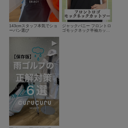
143cmスタッフ本気でショ
ジャックバニー フロントロ
ーパン選び
ゴモックネック半袖カット
ソー
▶