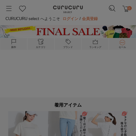
0
CURUCURU select へようこそ
ログイン
/
会員登録
新作
カテゴリ
ブランド
ランキング
セール
着用アイテム