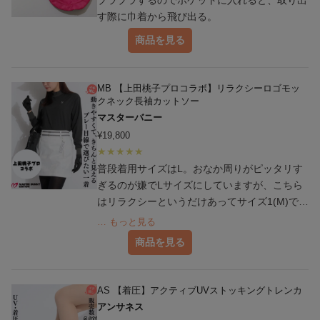
ブラブラするのでポケットに入れると、取り出
す際に巾着から飛び出る。
商品を見る
MB 【上田桃子プロコラボ】リラクシーロゴモッ
クネック長袖カットソー
マスターバニー
¥
19,800
普段着用サイズはL。おなか周りがピッタリす
ぎるのが嫌でLサイズにしていますが、こちら
はリラクシーというだけあってサイズ1(M)でぴ
ったりでした。
… もっと見る
商品を見る
AS 【着圧】アクティブUVストッキングトレンカ
アンサネス