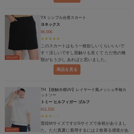
かなり使えそうでキャリーバッグに入れておき
ます。 使う日くるかな…まぁ保険みたいな感
じで入ってれば安心ですね^ ^
YX シンプル台形スカート
ヨネックス
¥
6,006
このスカートはもう一枚欲しいくらいいいで
す！涼しいですし肌触りも良くて ただ色の種
30
%OFF
類がもう少し あればと思いました。
商品を見る
TH 【接触冷感UV】レイヤード風メッシュ半袖カ
ットソー
トミー ヒルフィガー ゴルフ
¥
11,550
普段МサイズですがSサイズで余裕がありまし
た。ただ真夏に着用するには２枚着る感覚があ
30
%OFF