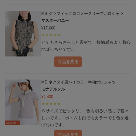
ったのですが、やはりグレーは汗ジミが気にな
りました。 でも、かわいかったので、そこを
MB グラフィックロゴノースリーブポロシャツ
対策しながら着ていこうと思います。
マスターバニー
¥
17,600
とてもさらさらした素材で、接触感もよく着心
地ばっちりです。
商品を見る
MD ネクタイ風バイカラー半袖ポロシャツ
モナデルソル
¥
4,400
Ｓサイズでピッタリ。 色も明るい感じで若々
しいです。 ボトムも白でもカラーでも色を選
44
%OFF
ばないです。
商品を見る