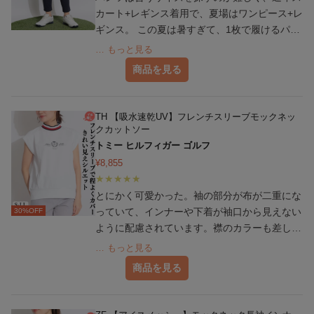
カート+レギンス着用で、夏場はワンピース+レ
ギンス。 この夏は暑すぎて、1枚で履けるパン
ツの方が涼しいかも？と、小さいサイズを探
… もっと見る
し、他にも色々試した中で、唯一このアンパス
商品を見る
ィのSサイズだけが合いました。 ラウンドに履
いていったところ、冷感＆速乾素材で汗をかい
てもべたつかず、快適。 足首から風が通るの
TH 【吸水速乾UV】フレンチスリーブモックネッ
で、涼しく感じます。 レトロブルーは、鮮や
クカットソー
かなスカイブルーで、爽やかです。
トミー ヒルフィガー ゴルフ
¥
8,855
とにかく可愛かった。袖の部分が布が二重にな
っていて、インナーや下着が袖口から見えない
30
%OFF
ように配慮されています。襟のカラーも差し色
でおしゃれです。
… もっと見る
商品を見る