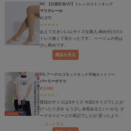
は問題なかったです。 購入の際の添付カード
MC 【抗菌防臭UV】トレンカストッキング
の手書きメッセージに感激し、この度レビュー
マリクレール
をいたしました。
¥
1,870
あえて大きいL-LLサイズを購入 締め付けのス
トレス無くて良かったです。 ベージュの色は
少し暗めです。
商品を見る
PG アーチロゴモックネック半袖カットソー
パーリーゲイツ
¥
13,090
普段のサイズはSサイズ 今回1サイズでしたが
ぴったりぎみ もう少し余裕あるといいかな ダ
15
%OFF
ークネイビーとの表記でしたが 思ったより濃
い色ではなかった 襟が白でアクセントになっ
… もっと見る
ていて気に入っています