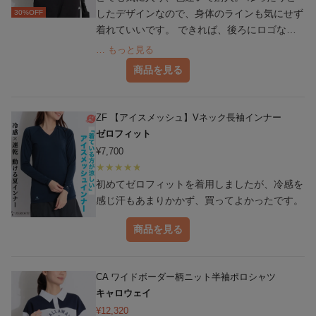
したデザインなので、身体のラインも気にせず
30
%OFF
着れていいです。 できれば、後ろにロゴなど
の模様があれば、完璧ですが。
… もっと見る
商品を見る
ZF 【アイスメッシュ】Vネック長袖インナー
ゼロフィット
¥
7,700
初めてゼロフィットを着用しましたが、冷感を
感じ汗もあまりかかず、買ってよかったです。
商品を見る
CA ワイドボーダー柄ニット半袖ポロシャツ
キャロウェイ
¥
12,320