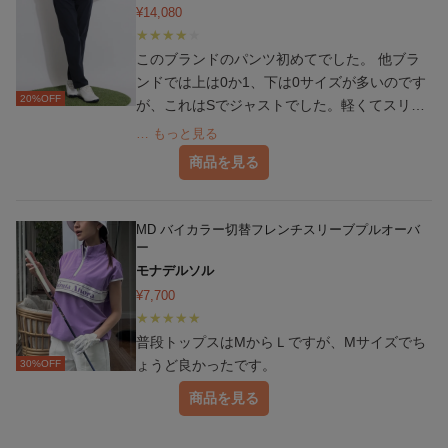
¥
14,080
このブランドのパンツ初めてでした。 他ブラ
ンドでは上は0か1、下は0サイズが多いのです
20
%OFF
が、これはSでジャストでした。軽くてスリム
に見えるからとても気に入ってます。お天気不
… もっと見る
安な日に着用しようと思っていますが、暑い日
商品を見る
でも活躍しそう。楽しみです。
MD バイカラー切替フレンチスリーブプルオーバ
ー
モナデルソル
¥
7,700
普段トップスはMからＬですが、Mサイズでち
ょうど良かったです。
30
%OFF
商品を見る