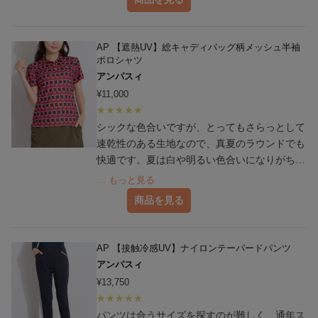
AP 【遮熱UV】総キャディバッグ柄メッシュ半袖
ポロシャツ
アンパスィ
¥
11,000
シックな色合いですが、とってもさらっとして
速乾性のある生地なので、真夏のラウンドでも
快適です。夏は白や明るい色合いになりがちな
ので、コーデの幅か広がります。
… もっと見る
商品を見る
AP 【接触冷感UV】ナイロンテーパードパンツ
アンパスィ
¥
13,750
パンツは合うサイズを探すのが難しく、通年ス