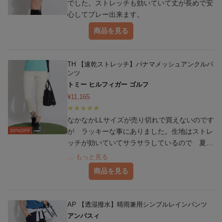
でした。ストレッチも効いていて丈が長めで安
心してプレー出来ます。
商品を見る
TH 【速乾ストレッチ】パナマメッシュアンクルパ
ンツ
トミー ヒルフィガー ゴルフ
¥
11,165
なかなかLLサイズが売り切れで買えないのです
が ラッキーな事にありました。生地はストレ
30
%OFF
ッチが効いていてサラサラしているので 夏の
ゴルフもびちゃびちゃになる事なくプレー出来
… もっと見る
そうです。サイズも良かったです。
商品を見る
AP 【透湿撥水】晴雨兼用シンプルレインパンツ
アンパスィ