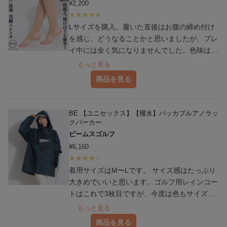
¥
2,200
Lサイズを購入。履いた直後はお腹の締め付け
を感じ、どうなることかと思いましたが、プレ
イ中には全く気になりませんでした。色味は違
和感なくとても良かったです。
… もっと見る
商品を見る
BE 【ユニセックス】【撥水】パッカブルアノラッ
クパーカー
ビームスゴルフ
¥
6,160
着用サイズはM〜Lです。 サイズ感はたっぷり
大きめでいいと思います。ゴルフ用レインコー
トはこれで3枚目ですが、今度は色もサイズも
気に入ったので使い古くなるまで一択です。
… もっと見る
梅雨明けしましたが、突然の雨や肌寒い日など
商品を見る