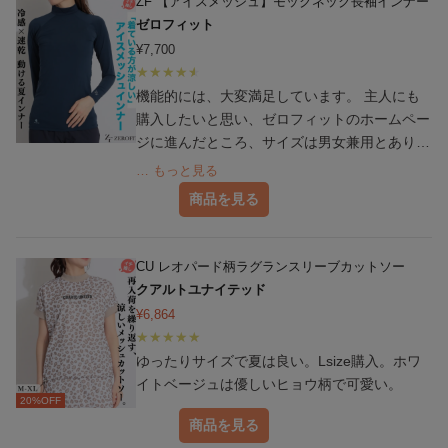
ZF 【アイスメッシュ】モックネック長袖インナー
ゼロフィット
¥
7,700
機能的には、大変満足しています。 主人にも
購入したいと思い、ゼロフィットのホームペー
ジに進んだところ、サイズは男女兼用とありま
した。その辺りをはっきりと記載して欲しかっ
… もっと見る
たです。ワンサイズ小さくても良かったです。
商品を見る
CU レオパード柄ラグランスリーブカットソー
クアルトユナイテッド
¥
6,864
ゆったりサイズで夏は良い。Lsize購入。ホワ
イトベージュは優しいヒョウ柄で可愛い。
20
%OFF
商品を見る