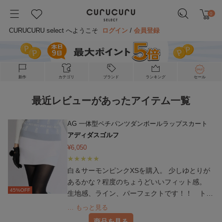
0
CURUCURU select へようこそ
ログイン
/
会員登録
新作
カテゴリ
ブランド
ランキング
セール
最近レビューがあったアイテム一覧
AG 一体型ペチパンツダンボールラップスカート
アディダスゴルフ
¥
6,050
白＆サーモンピンクXSを購入。 少しゆとりが
あるかな？程度のちょうどいいフィット感。
45
%OFF
生地感、ライン、パーフェクトです！！ トッ
プスをインしても可愛いですし、買ってよかっ
… もっと見る
た。ラウンドが楽しみです。
商品を見る