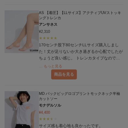
AS 【着圧】【LLサイズ】アクティブUVストッキ
ングトレンカ
アンサネス
¥
2,310
170センチ股下80センチLLサイズ購入しまし
た！丈が足りないか大き過ぎるか心配でしたが
ちょうど良い感じ。 トレンカタイプなのでズ
レる心配はなく 大丈夫でした ラウンドが終わ
… もっと見る
ったら一箇所伝線してましたが、広がったりも
商品を見る
無くて次も履けそうです！伝線に強い感じがし
ます、また買います
MD バックビッグロゴプリントモックネック半袖
カットソー
モナデルソル
¥
4,400
サイズ感も着心地も良かったです。