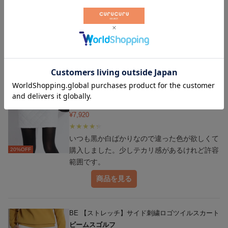
以前ライトグレーを購入して良かったので色違
いでリピートしました。
20
%OFF
商品を見る
AS 【撥水保温】バイアスキルトハイウエスト中綿
スカート
アンサネス
¥
7,920
いつも黒か白ばかりなので違った色が欲しくて
購入しました。少しテカリ感があるけれど許容
20
%OFF
範囲です。
商品を見る
BE 【ストレッチ】サイド刺繍ロゴツイルスカート
ビームスゴルフ