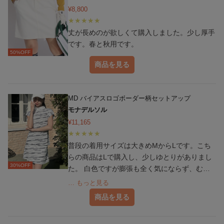
¥
8,800
丈が長めのが欲しくて購入しました。少し厚手
です。春と秋用です。
50
%OFF
商品を見る
MD バイアスロゴボーダー柄セットアップ
モナデルソル
¥
11,165
普段の着用サイズは大きめMからLです。こち
らの商品はLで購入し、少しゆとりがありまし
30
%OFF
た。 白色ですが膨張も全く気にならず、むし
ろ逆の効果があったように思います。 トップ
… もっと見る
の着丈は十分にあるため、スイングしても肌の
商品を見る
露出は気になりませんでした。 ヌード色の下
着を着用し、心配していた体のラインの透け感