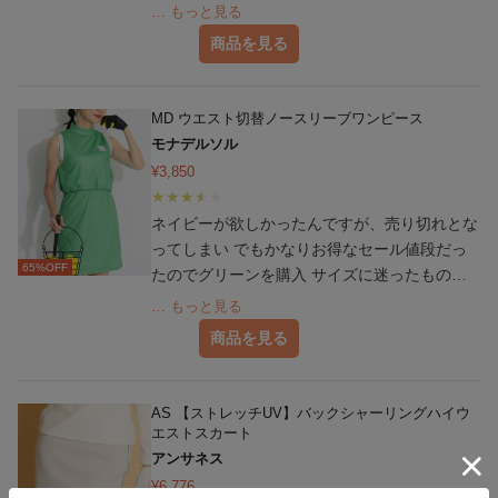
スカートが可愛いです。 色違いも買おうか検
… もっと見る
討中です。
商品を見る
MD ウエスト切替ノースリーブワンピース
モナデルソル
¥
3,850
ネイビーが欲しかったんですが、売り切れとな
ってしまい でもかなりお得なセール値段だっ
65
%OFF
たのでグリーンを購入 サイズに迷ったもの
の、ゆとりなく着た方がいい感じかなと思って
… もっと見る
Sを買ったら （普段はMが多いですが、胸がな
商品を見る
いのでSでもいけるかと） 着てしまえばぴった
りで悪くないのだけど ファスナーがあまりた
くさん開かないので、とても脱着が大変です
AS 【ストレッチUV】バックシャーリングハイウ
ポケットが全くなく、D缶もないのはとても不
エストスカート
便 でも、デザインも可愛いし、このお値段は
アンサネス
かなりお得だと思います
¥
6,776