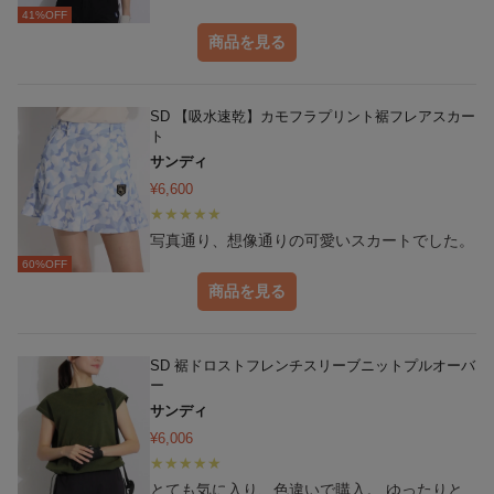
41
%OFF
商品を見る
SD 【吸水速乾】カモフラプリント裾フレアスカー
ト
サンディ
¥
6,600
写真通り、想像通りの可愛いスカートでした。
60
%OFF
商品を見る
SD 裾ドロストフレンチスリーブニットプルオーバ
ー
サンディ
¥
6,006
とても気に入り、色違いで購入。 ゆったりと