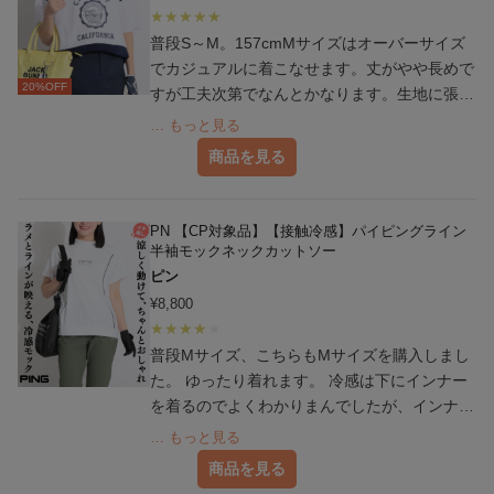
普段S～M。157cmMサイズはオーバーサイズ
でカジュアルに着こなせます。丈がやや長めで
20
%OFF
すが工夫次第でなんとかなります。生地に張り
がある為型崩れしないです。
… もっと見る
商品を見る
PN 【CP対象品】【接触冷感】パイピングライン
半袖モックネックカットソー
ピン
¥
8,800
普段Mサイズ、こちらもMサイズを購入しまし
た。 ゆったり着れます。 冷感は下にインナー
を着るのでよくわかりまんでしたが、インナー
を着ず、アームカバー等で着るなら涼しいのか
… もっと見る
なと思いました。 モデルさんが着ていたよう
商品を見る
にグレー✕ブラックで着ると、とてもかわいか