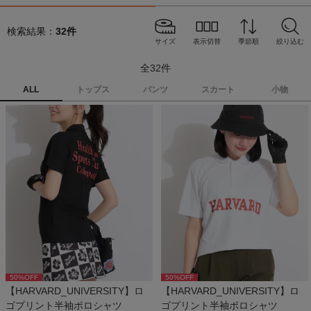
検索結果：
32
件
サイズ
表示切替
季節順
絞り込む
全
32
件
ALL
トップス
パンツ
スカート
小物
50
%OFF
50
%OFF
【HARVARD_UNIVERSITY】ロ
【HARVARD_UNIVERSITY】ロ
ゴプリント半袖ポロシャツ
ゴプリント半袖ポロシャツ