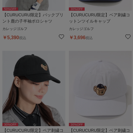
50
%OFF
30
%OFF
【CURUCURU限定】バックプリ
【CURUCURU限定】ベア刺繍コ
ント鹿の子半袖ポロシャツ
ットンツイルキャップ
カレッジゴルフ
カレッジゴルフ
￥
5,390
￥
3,696
税込
税込
30
%OFF
30
%OFF
【CURUCURU限定】ベア刺繍コ
【CURUCURU限定】ベア刺繍コ