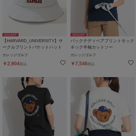
50
%OFF
30
%OFF
【HARVARD_UNIVERSITY】サ
バックテディベアプリントモック
ークルプリントバケットハット
ネック半袖カットソー
カレッジゴルフ
カレッジゴルフ
￥
2,904
￥
7,546
税込
税込