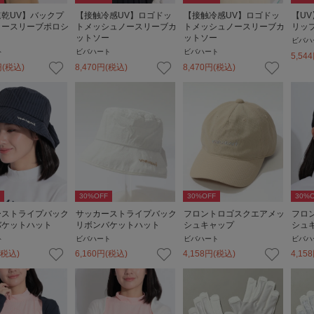
乾UV】バックプ
【接触冷感UV】ロゴドッ
【接触冷感UV】ロゴドッ
【U
ノースリーブポロシ
トメッシュノースリーブカ
トメッシュノースリーブカ
リッ
ットソー
ットソー
ビバハ
ト
ビバハート
ビバハート
5,544
円
(税込)
8,470
円
(税込)
8,470
円
(税込)
30
%OFF
30
%OFF
30
%O
ーストライプバック
サッカーストライプバック
フロントロゴスクエアメッ
フロ
バケットハット
リボンバケットハット
シュキャップ
シュ
ト
ビバハート
ビバハート
ビバハ
(税込)
6,160
円
(税込)
4,158
円
(税込)
4,158