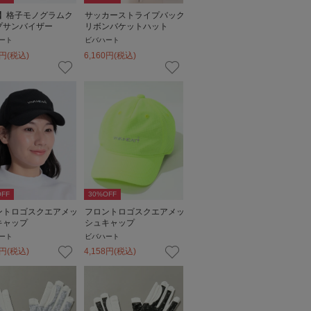
V】格子モノグラムク
サッカーストライプバック
プサンバイザー
リボンバケットハット
ート
ビバハート
円
(税込)
6,160
円
(税込)
FF
30
%OFF
ントロゴスクエアメッ
フロントロゴスクエアメッ
キャップ
シュキャップ
ート
ビバハート
円
(税込)
4,158
円
(税込)