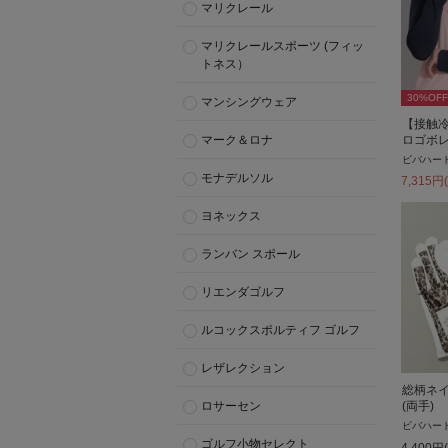
マリクレール
マリクレールスポーツ (フィッ
トネス）
30
%OFF
マンシングウェア
【接触
ロゴボ
マーク＆ロナ
ビバハー
モナデルソル
7,315
円
ヨネックス
ランバン スポール
リエンダゴルフ
ルコックスポルティフ ゴルフ
レザレクション
総柄ネ
ロサーセン
(両手)
ビバハー
ゴルフ小物セレクト
4,400
円