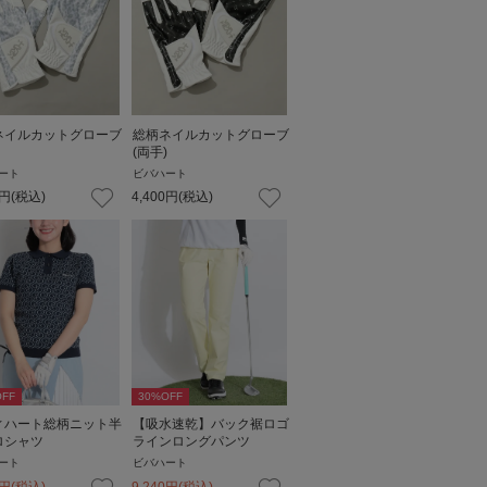
ネイルカットグローブ
総柄ネイルカットグローブ
(両手)
ート
ビバハート
円
(税込)
4,400
円
(税込)
FF
30
%OFF
ィハート総柄ニット半
【吸水速乾】バック裾ロゴ
ロシャツ
ラインロングパンツ
ート
ビバハート
円
(税込)
9,240
円
(税込)