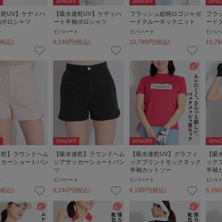
30
%OFF
30
%OFF
30
%O
乾UV】ケディハ
【吸水速乾UV】ケディハ
フラッシュ総柄ロゴジャガ
フラ
袖ポロシャツ
ート半袖ポロシャツ
ードクルーネックニット
ード
ト
ビバハート
ビバハート
ビバハ
(税込)
9,240
円
(税込)
10,780
円
(税込)
10,78
30
%OFF
30
%OFF
30
%O
速乾】ラウンドヘム
【吸水速乾】ラウンドヘム
【吸水速乾UV】グラフィ
【吸
ッカーショートパン
シアサッカーショートパン
ックプリントモックネック
ック
ツ
半袖カットソー
半袖
ト
ビバハート
ビバハート
ビバハ
(税込)
9,240
円
(税込)
6,160
円
(税込)
6,160