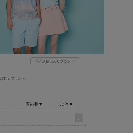
お気に入りブランド
)
、
溢れるブランド。
…
季節順
80件
1