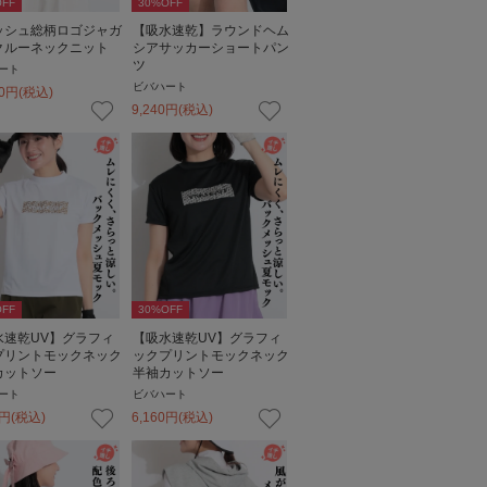
FF
30
%OFF
ッシュ総柄ロゴジャガ
【吸水速乾】ラウンドヘム
クルーネックニット
シアサッカーショートパン
ツ
ート
ビバハート
0
円
(税込)
9,240
円
(税込)
FF
30
%OFF
水速乾UV】グラフィ
【吸水速乾UV】グラフィ
プリントモックネック
ックプリントモックネック
カットソー
半袖カットソー
ート
ビバハート
円
(税込)
6,160
円
(税込)