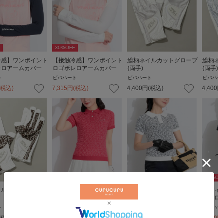
30
%OFF
冷感】ワンポイント
【接触冷感】ワンポイント
総柄ネイルカットグローブ
総柄
レロアームカバー
ロゴボレロアームカバー
(両手)
(両手)
ト
ビバハート
ビバハート
ビバハ
(税込)
7,315
円
(税込)
4,400
円
(税込)
4,400
30
%OFF
30
%OFF
30
%O
イルカットグローブ
ケディハート総柄ニット半
ケディハート総柄ニット半
ケデ
袖ポロシャツ
袖ポロシャツ
袖ポ
ト
ビバハート
ビバハート
ビバハ
(税込)
9,240
円
(税込)
9,240
円
(税込)
9,240