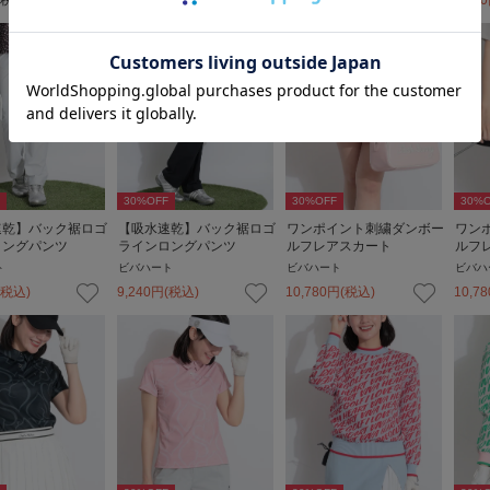
30
%OFF
30
%OFF
30
%O
速乾】バック裾ロゴ
【吸水速乾】バック裾ロゴ
ワンポイント刺繍ダンボー
ワン
ロングパンツ
ラインロングパンツ
ルフレアスカート
ルフ
ト
ビバハート
ビバハート
ビバハ
(税込)
9,240
円
(税込)
10,780
円
(税込)
10,78