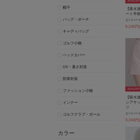
30
%OFF
帽子
【吸水速
ート半
バッグ・ポーチ
ビバハー
9,240
円
キャディバッグ
ゴルフ小物
ヘッドカバー
UV・暑さ対策
防寒対策
30
%OFF
ファッション小物
【吸水
シアサ
インナー
ツ
ビバハー
ゴルフクラブ・ボール
9,240
円
カラー