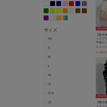
30
%OFF
サイズ
【吸水速
ックプ
XS
半袖カ
ビバハー
S
6,160
円
M
L
XL
3L
22.5
30
%OFF
23
【吸水
トメッ