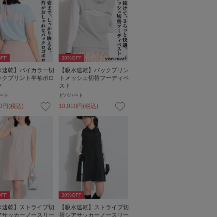
FF
30
%OFF
水速乾】バイカラー切
【吸水速乾】バックプリン
ックプリント半袖ポロ
トメッシュ切替フーディベ
ツ
スト
ート
ビバハート
0
円
(税込)
10,010
円
(税込)
FF
30
%OFF
水速乾】ストライプ切
【吸水速乾】ストライプ切
アサッカーノースリー
替シアサッカーノースリー