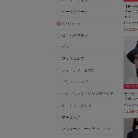
パーリーゲイツ
【吸水速
ヒールクリーク
リーツ
ャツ
ビバハー
ビバハート
10,010
ビームスゴルフ
ピン
フィラゴルフ
フォーティーセブン
ブリーフィング
30
%OFF
ペンギンバイマンシングウェア
サッカ
リボン
ビバハー
ホーンガーメント
6,160
円
ボルビック
マスターバニーエディション