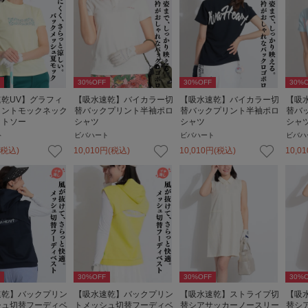
30
%OFF
30
%OFF
30
%O
乾UV】グラフィ
【吸水速乾】バイカラー切
【吸水速乾】バイカラー切
【吸
リントモックネック
替バックプリント半袖ポロ
替バックプリント半袖ポロ
替バ
ットソー
シャツ
シャツ
シャ
ト
ビバハート
ビバハート
ビバハ
(税込)
10,010
円
(税込)
10,010
円
(税込)
10,01
30
%OFF
30
%OFF
30
%O
速乾】バックプリン
【吸水速乾】バックプリン
【吸水速乾】ストライプ切
【吸
シュ切替フーディベ
トメッシュ切替フーディベ
替シアサッカーノースリー
替シ