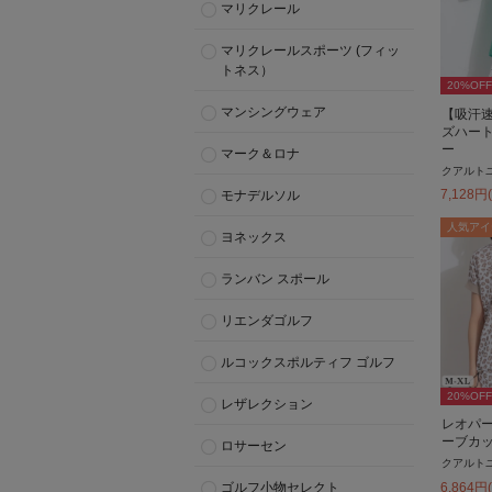
マリクレール
マリクレールスポーツ (フィッ
トネス）
20
%OFF
マンシングウェア
【吸汗
ズハー
ー
マーク＆ロナ
クアルト
7,128
円
モナデルソル
人気アイ
ヨネックス
ランバン スポール
リエンダゴルフ
ルコックスポルティフ ゴルフ
20
%OFF
レザレクション
レオパ
ーブカ
ロサーセン
クアルト
6,864
円
ゴルフ小物セレクト