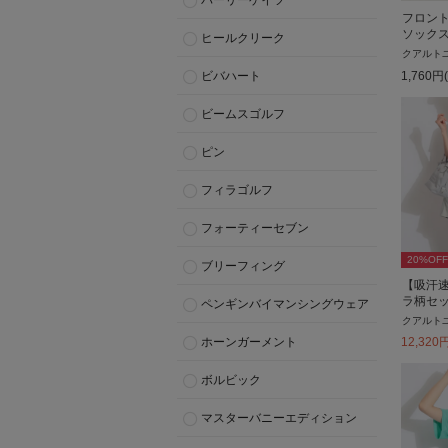
パーリーゲイツ
フロン
ソック
ヒールクリーク
クアルト
1,760
円
ビバハート
ビームスゴルフ
ピン
フィラゴルフ
フォーティーセブン
20
%OFF
ブリーフィング
【吸汗
ラ柄セ
ペンギンバイマンシングウェア
クアルト
ホーンガーメント
12,320
ボルビック
マスターバニーエディション