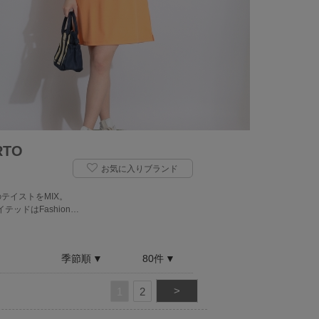
TO
お気に入りブランド
テイストをMIX。
テッドはFashion…
季節順
80件
>
1
2