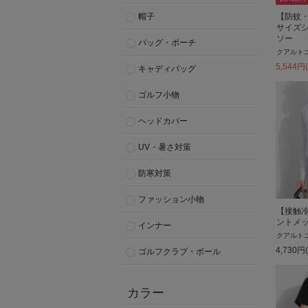
【防蚊
帽子
サイズ
ソー
バッグ・ポーチ
クアルト
5,544
円
キャディバッグ
ゴルフ小物
ヘッドカバー
UV・暑さ対策
防寒対策
ファッション小物
【接触冷
ントメ
インナー
クアルト
4,730
円
ゴルフクラブ・ボール
カラー