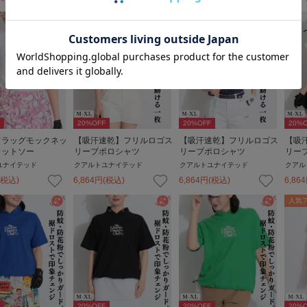
20
%OFF
20
%OFF
20
%O
フラッグモックネッ
【吸汗速乾】フリルロゴス
【吸汗速乾】フリルロゴス
【吸
カットソー
リーブポロシャツ
リーブポロシャツ
リー
ユナイテッド
クアルトユナイテッド
クアルトユナイテッド
クアル
(税込)
6,864
円
(税込)
6,864
円
(税込)
6,864
人気
20
%OFF
20
%OFF
20
%O