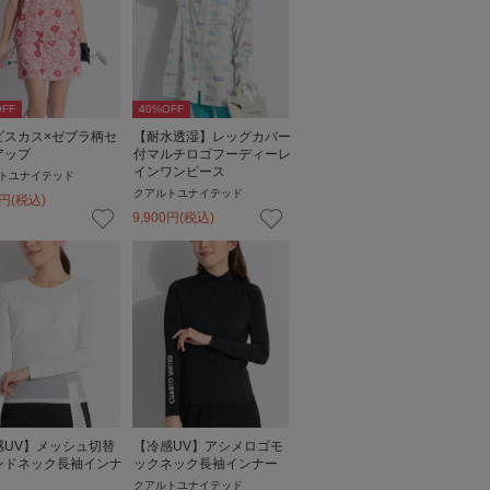
FF
40
%OFF
ビスカス×ゼブラ柄セ
【耐水透湿】レッグカバー
アップ
付マルチロゴフーディーレ
インワンピース
トユナイテッド
クアルトユナイテッド
円
(税込)
9,900
円
(税込)
感UV】メッシュ切替
【冷感UV】アシメロゴモ
ンドネック長袖インナ
ックネック長袖インナー
クアルトユナイテッド