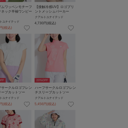
ダムワッペンモチーフ
【接触冷感UV】ロゴプリ
クネック半袖ワンピー
ントメッシュパーカー
クアルトユナイテッド
トユナイテッド
4,730
円
(税込)
円
(税込)
FF
20
%OFF
フサークルロゴフレン
ハーフサークルロゴフレン
リーブカットソー
チスリーブカットソー
トユナイテッド
クアルトユナイテッド
円
(税込)
5,456
円
(税込)