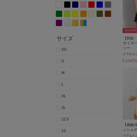
20
%OFF
サイズ
【防蚊
サイズ
ソー
XS
クアルト
5,104
円
S
M
L
XL
3L
22.5
【接触冷
ッシュ
23
クアルト