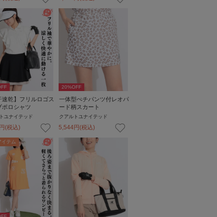
FF
20
%OFF
汗速乾】フリルロゴス
一体型ぺチパンツ付レオパ
ブポロシャツ
ード柄スカート
トユナイテッド
クアルトユナイテッド
円
(税込)
5,544
円
(税込)
アイテム
FF