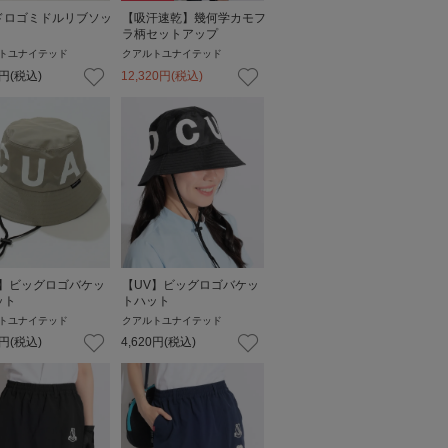
ドロゴミドルリブソッ
【吸汗速乾】幾何学カモフ
ラ柄セットアップ
トユナイテッド
クアルトユナイテッド
円
(税込)
12,320
円
(税込)
V】ビッグロゴバケッ
【UV】ビッグロゴバケッ
ット
トハット
トユナイテッド
クアルトユナイテッド
円
(税込)
4,620
円
(税込)