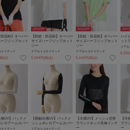
20
%OFF
20
%OFF
40
%O
・防花粉】オーバー
【防蚊・防花粉】オーバー
【防蚊・防花粉】オーバー
ハイ
ハーフジップカット
サイズハーフジップカット
サイズハーフジップカット
ット
ソー
ソー
クアル
ユナイテッド
クアルトユナイテッド
クアルトユナイテッド
8,250
(税込)
5,104
円
(税込)
5,104
円
(税込)
感UV】バックメ
【接触冷感UV】バックメ
【冷感UV】メッシュ切替
【冷
ボレロアームカバー
ッシュボレロアームカバー
ラウンドネック長袖インナ
ラウ
ー
ー
ユナイテッド
クアルトユナイテッド