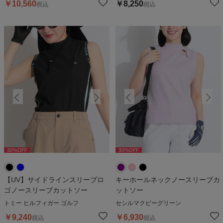
￥
10,560
￥
8,250
税込
税込
30
%OFF
30
%OFF
30
%OFF
30
%OFF
3
【UV】サイドラインスリーブロ
キーホールネックノースリーブカ
ゴノースリーブカットソー
ットソー
トミー ヒルフィガー ゴルフ
セシルマクビーグリーン
￥
9,240
￥
6,930
税込
税込