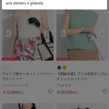
30
%OFF
30
%OFF
30
%OFF
30
%OFF
3
ウェーブ柄キーネックノースリー
【接触冷感】フリル切替ギンガム
ブカットソー
チェックカットソー
ジェイリンドバーグ
アルチビオ
￥
13,860
￥
19,250
税込
税込