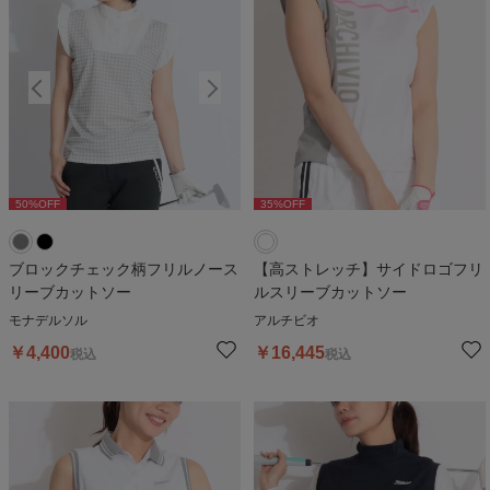
50
%OFF
50
%OFF
35
%OFF
5
ブロックチェック柄フリルノース
【高ストレッチ】サイドロゴフリ
リーブカットソー
ルスリーブカットソー
モナデルソル
アルチビオ
￥
4,400
￥
16,445
税込
税込