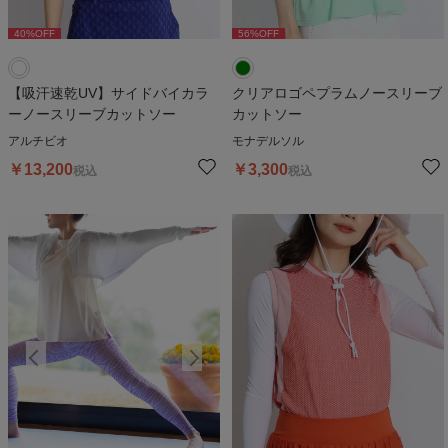
40
%OFF
56
%OFF
【吸汗速乾UV】サイドバイカラ
クリアロゴペプラムノースリーブ
ーノースリーブカットソー
カットソー
アルチビオ
モナデルソル
￥
13,200
￥
3,300
税込
税込