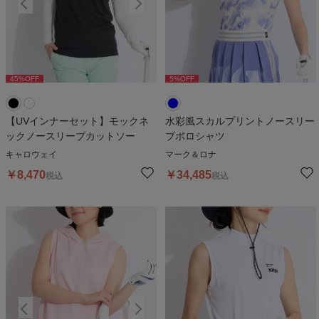
45
%OFF
45
%OFF
5
%OFF
4
【UVインナーセット】モックネ
水彩風スカルプリントノースリー
ックノースリーブカットソー
ブポロシャツ
キャロウェイ
マーク＆ロナ
￥
8,470
￥
34,485
税込
税込