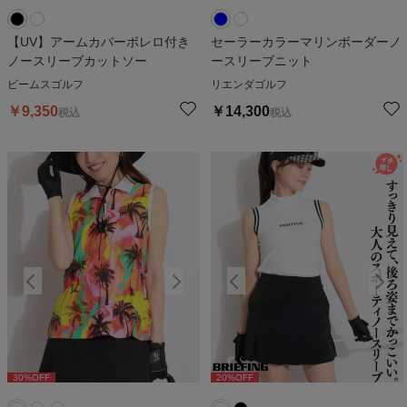
【UV】アームカバーボレロ付き
セーラーカラーマリンボーダーノ
ノースリーブカットソー
ースリーブニット
ビームスゴルフ
リエンダゴルフ
￥
9,350
￥
14,300
税込
税込
30
%OFF
20
%OFF
30
%OFF
20
%OFF
3