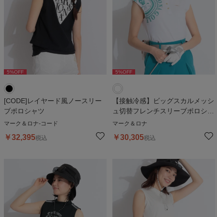
5
%OFF
5
%OFF
[CODE]レイヤード風ノースリー
【接触冷感】ビッグスカルメッシ
ブポロシャツ
ュ切替フレンチスリーブポロシャ
ツ
マーク＆ロナ-コード
マーク＆ロナ
￥
32,395
￥
30,305
税込
税込