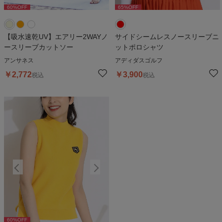
60
%OFF
60
%OFF
65
%OFF
6
【吸水速乾UV】エアリー2WAYノ
サイドシームレスノースリーブニ
ースリーブカットソー
ットポロシャツ
アンサネス
アディダスゴルフ
￥
2,772
￥
3,900
税込
税込
60
%OFF
60
%OFF
6