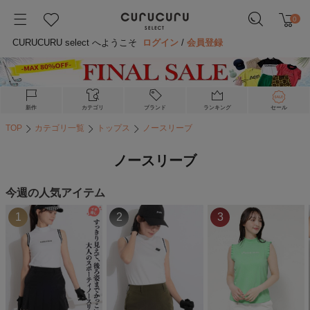
0
CURUCURU select へようこそ
ログイン
/
会員登録
新作
カテゴリ
ブランド
ランキング
セール
TOP
カテゴリ一覧
トップス
ノースリーブ
ノースリーブ
今週の人気アイテム
1
2
3