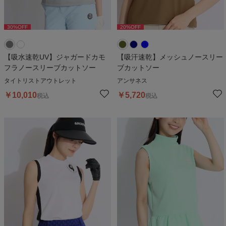
30
%OFF
20
%OFF
30
%OFF
20
%OFF
3
【吸水速乾UV】ジャガードカモ
【吸汗速乾】メッシュノースリー
フラノースリーブカットソー
ブカットソー
タイトリストアウトレット
アンサネス
￥
10,010
￥
5,720
税込
税込