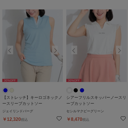
30
%OFF
30
%OFF
30
%OFF
30
%OFF
3
【ストレッチ】キーロゴネックノ
シアーフリルスキッパーノースリ
ースリーブカットソー
ーブカットソー
ジェイリンドバーグ
セシルマクビーグリーン
￥
12,320
￥
8,470
税込
税込