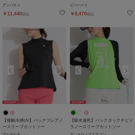
アンパスィ
ビバハート
￥
11,440
￥
8,470
税込
税込
20
%OFF
30
%OFF
20
%OFF
30
%OFF
2
【接触冷感UV】バックフレアノ
【吸水速乾】バックタックチビド
ースリーブカットソー
ラノースリーブカットソー
アルチビオ
ダンスウィズドラゴン