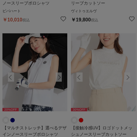
ノースリーブポロシャツ
リーブカットソー
ビバハート
ヴィトゥエルヴ
￥
10,010
￥
19,800
税込
税込
20
%OFF
30
%OFF
20
%OFF
30
%OFF
2
【マルチストレッチ】選べるデザ
【接触冷感UV】ロゴドットメッ
インノースリーブポロシャツ
シュノースリーブカットソー