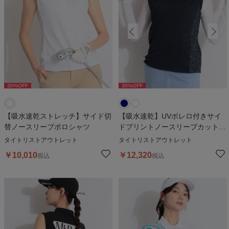
30
%OFF
30
%OFF
30
%OFF
【吸水速乾ストレッチ】サイド切
【吸水速乾】UVボレロ付きサイ
替ノースリーブポロシャツ
ドプリントノースリーブカットソ
ー
タイトリストアウトレット
タイトリストアウトレット
￥
10,010
￥
12,320
税込
税込