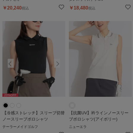
￥
20,240
￥
18,480
税込
税込
20
%OFF
20
%OFF
2
【冷感ストレッチ】スリーブ切替
【抗菌UV】衿ラインノースリー
ノースリーブポロシャツ
ブポロシャツ(アイボリー)
テーラーメイドゴルフ
ニューエラ