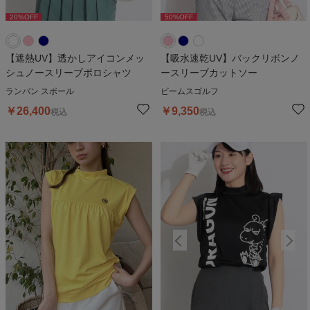
20
%OFF
50
%OFF
20
%OFF
50
%OFF
2
【遮熱UV】透かしアイコンメッ
【吸水速乾UV】バックリボンノ
シュノースリーブポロシャツ
ースリーブカットソー
ランバン スポール
ビームスゴルフ
￥
26,400
￥
9,350
税込
税込