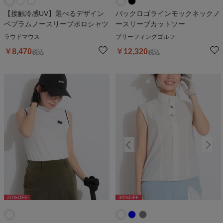
【接触冷感UV】選べるデザイン
バックロゴラインモックネックノ
ペプラムノースリーブポロシャツ
ースリーブカットソー
ラウドマウス
ブリーフィングゴルフ
￥
8,470
￥
12,320
税込
税込
20
%OFF
30
%OFF
30
%OFF