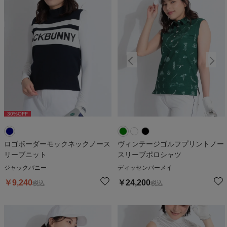
30
%OFF
ロゴボーダーモックネックノース
ヴィンテージゴルフプリントノー
リーブニット
スリーブポロシャツ
ジャックバニー
ディッセンバーメイ
￥
9,240
￥
24,200
税込
税込