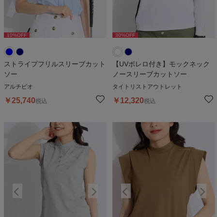
10
%OFF
30
%OFF
10
%OFF
30
%OFF
1
ストライプフリルスリーブカット
【UVボレロ付き】モックネック
ソー
ノースリーブカットソー
アルチビオ
タイトリストアウトレット
￥
25,740
￥
12,320
税込
税込