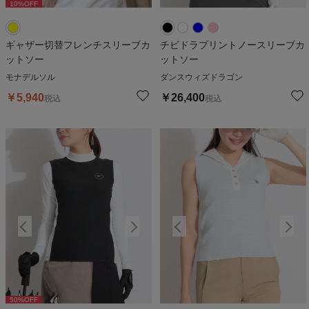
10
%OFF
ギャザー切替フレンチスリーブカ
チビドラプリントノースリーブカ
ットソー
ットソー
モナデルソル
ダンスウィズドラゴン
￥
5,940
￥
26,400
税込
税込
50
%OFF
50
%OFF
5