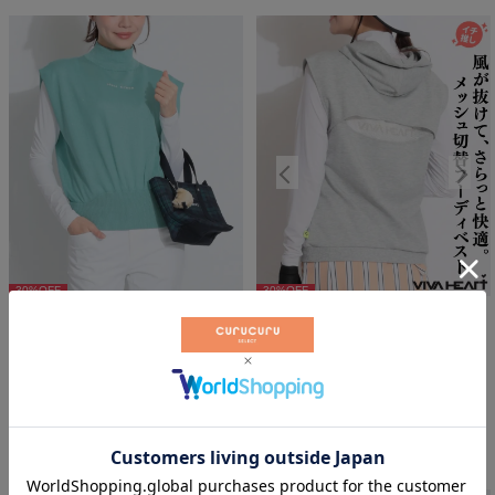
30
%OFF
30
%OFF
30
%OFF
シマリーヤーンハイネックノース
【吸水速乾】バックプリントメッ
リーブニット
シュ切替フーディベスト
ヒールクリーク
ビバハート
￥
19,250
￥
10,010
税込
税込