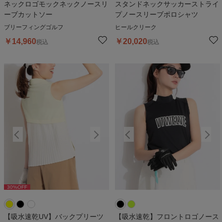
ネックロゴモックネックノースリ
スタンドネックサッカーストライ
ーブカットソー
プノースリーブポロシャツ
ブリーフィングゴルフ
ヒールクリーク
￥
14,960
￥
20,020
税込
税込
30
%OFF
30
%OFF
3
【吸水速乾UV】バックプリーツ
【吸水速乾】フロントロゴノース