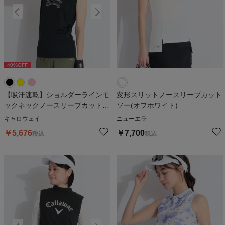
40
%OFF
40
%OFF
4
【吸汗速乾】ショルダーラインモ
変形スリットノースリーブカット
ックネックノースリーブカットソ
ソー(オフホワイト)
ー
キャロウェイ
ニューエラ
￥
5,676
￥
7,700
税込
税込