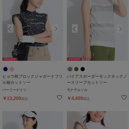
25
%OFF
43
%OFF
25
%OFF
43
%OFF
2
ヒョウ柄ブロックジャガードフリ
バイアスボーダーモックネックノ
ル袖カットソー
ースリーブカットソー
パーリーゲイツ
モナデルソル
￥
13,200
￥
4,400
税込
税込