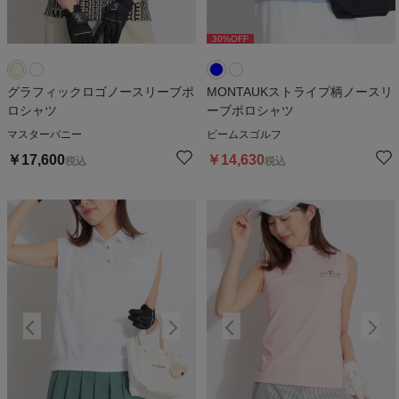
30
%OFF
30
%OFF
グラフィックロゴノースリーブポ
MONTAUKストライプ柄ノースリ
ロシャツ
ーブポロシャツ
マスターバニー
ビームスゴルフ
￥
17,600
￥
14,630
税込
税込