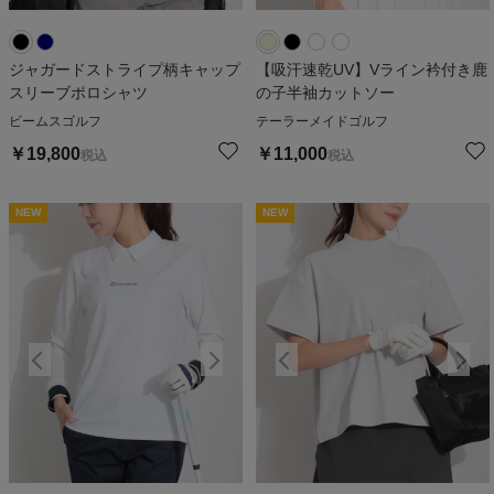
ジャガードストライプ柄キャップ
【吸汗速乾UV】Vライン衿付き鹿
スリーブポロシャツ
の子半袖カットソー
ビームスゴルフ
テーラーメイドゴルフ
￥
19,800
￥
11,000
税込
税込
NEW
NEW
NEW
NEW
N