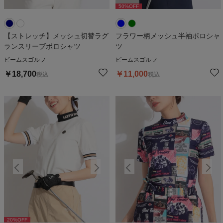
50
%OFF
50
%OFF
【ストレッチ】メッシュ切替ラグ
フラワー柄メッシュ半袖ポロシャ
ランスリーブポロシャツ
ツ
ビームスゴルフ
ビームスゴルフ
￥
18,700
￥
11,000
税込
税込
20
%OFF
20
%OFF
2