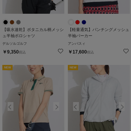
【吸水速乾】ボタニカル柄メッシ
【軽量通気】パンチングメッシュ
ュ半袖ポロシャツ
半袖パーカー
デルソルゴルフ
アンパスィ
￥
9,350
￥
17,600
税込
税込
NEW
NEW
NEW
NEW
N