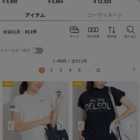
¥
9,900
¥
6,864
¥
12,320
アイテム
コーディネート
検索結果：
811
件
サイズ
表示切替
新作順
絞り込む
カラーを全て表示
1
~
80
件
/
全
811
件
1
2
3
4
5
...
11
NEW
NEW
NEW
NEW
N