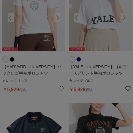
50
%OFF
50
%OFF
50
%OFF
50
%OFF
5
【HARVARD_UNIVERSITY】バ
【YALE_UNIVERSITY】ゴルフコ
ックロゴ半袖ポロシャツ
ースプリント半袖ポロシャツ
カレッジゴルフ
カレッジゴルフ
￥
5,929
￥
5,929
税込
税込