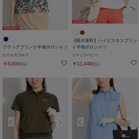
20
%OFF
20
%OFF
50
%OFF
50
%OFF
5
【吸水速乾】ハイビスカスプリン
フラッグプリント半袖ポロシャツ
ト半袖ポロシャツ
ビームスゴルフ
ジャックバニー
￥
8,800
￥
11,440
税込
税込