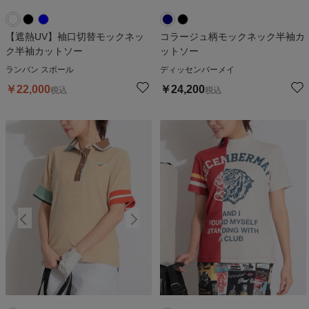
【遮熱UV】袖口切替モックネッ
コラージュ柄モックネック半袖カ
ク半袖カットソー
ットソー
ランバン スポール
ディッセンバーメイ
￥
22,000
￥
24,200
税込
税込