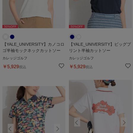
50
%OFF
50
%OFF
50
%OFF
50
%OFF
5
【YALE_UNIVERSITY】カノコロ
【YALE_UNIVERSITY】ビッグプ
ゴ半袖モックネックカットソー
リント半袖カットソー
カレッジゴルフ
カレッジゴルフ
￥
5,929
￥
5,929
税込
税込