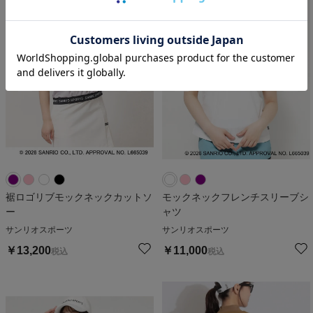
裾ロゴリブモックネックカットソ
モックネックフレンチスリーブシ
ー
ャツ
サンリオスポーツ
サンリオスポーツ
￥
13,200
￥
11,000
税込
税込