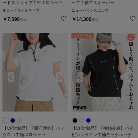
ードストライプ半袖ポロシャツ
ップ半袖プルオーバー
ルコックスポルティフ
ニューバランスゴルフ
￥
7,590
￥
14,300
税込
税込
人気アイテム
人気アイテム
【CP対象品】【吸汗速乾】バッ
【CP対象品】【接触冷感】パイ
クロゴ半袖ポロシャツ
ピングライン半袖モックネックカ