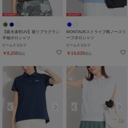
50
%OFF
30
%OFF
50
%OFF
30
%OFF
5
【吸水速乾UV】裾リブラグラン
MONTAUKストライプ柄ノースリ
半袖ポロシャツ
ーブポロシャツ
ビームスゴルフ
ビームスゴルフ
￥
8,250
￥
14,630
税込
税込