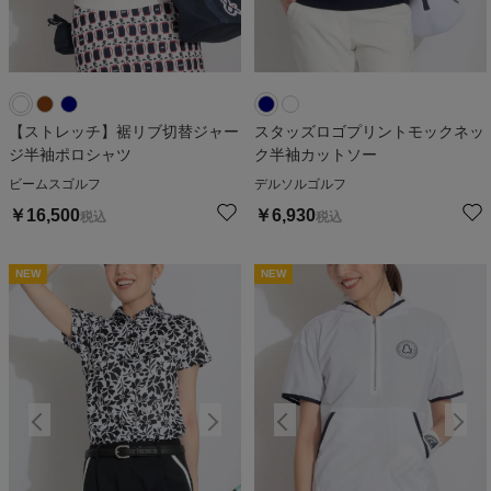
【ストレッチ】裾リブ切替ジャー
スタッズロゴプリントモックネッ
ジ半袖ポロシャツ
ク半袖カットソー
ビームスゴルフ
デルソルゴルフ
￥
16,500
￥
6,930
税込
税込
NEW
NEW
NEW
NEW
N