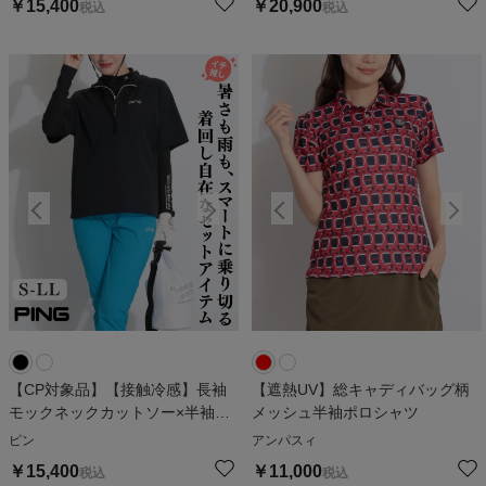
￥
15,400
￥
20,900
税込
税込
【CP対象品】【接触冷感】長袖
【遮熱UV】総キャディバッグ柄
モックネックカットソー×半袖ス
メッシュ半袖ポロシャツ
ニードセット
ピン
アンパスィ
￥
15,400
￥
11,000
税込
税込