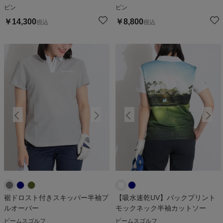
ットソー
ピン
ピン
￥
14,300
￥
8,800
税込
税込
裾ドロスト付きスキッパー半袖プ
【吸水速乾UV】バックプリント
ルオーバー
モックネック半袖カットソー
ビームスゴルフ
ビームスゴルフ