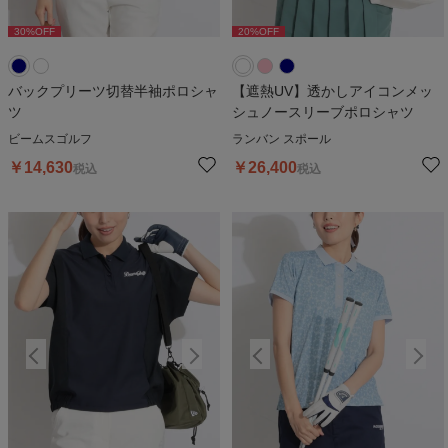
30
%OFF
20
%OFF
30
%OFF
20
%OFF
3
バックプリーツ切替半袖ポロシャ
【遮熱UV】透かしアイコンメッ
ツ
シュノースリーブポロシャツ
ビームスゴルフ
ランバン スポール
￥
14,630
￥
26,400
税込
税込