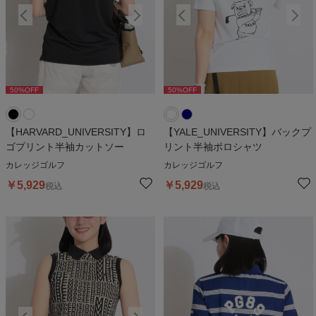
50
%OFF
50
%OFF
50
%OFF
50
%OFF
5
【HARVARD_UNIVERSITY】ロ
【YALE_UNIVERSITY】バックプ
ゴプリント半袖カットソー
リント半袖ポロシャツ
カレッジゴルフ
カレッジゴルフ
￥
5,929
￥
5,929
税込
税込