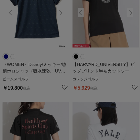
50
%OFF
50
%OFF
〈WOMEN〉Disney/ミッキー/総
【HARVARD_UNIVERSITY】ビ
柄ポロシャツ（吸水速乾・UVカ
ッグプリント半袖カットソー
ット）
ビームスゴルフ
カレッジゴルフ
￥
19,800
￥
5,929
税込
税込