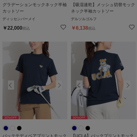
グラデーションモックネック半袖
【吸湿速乾】メッシュ切替モック
カットソー
ネック半袖カットソー
ディッセンバーメイ
デルソルゴルフ
￥
22,000
￥
6,138
税込
税込
30
%OFF
30
%OFF
30
%OFF
30
%OFF
3
バックテディベアプリントモック
【UCLA】バックプリントモック