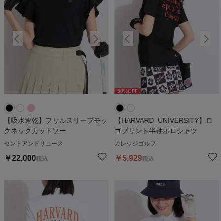
50
%OFF
50
%OFF
【吸水速乾】フリルスリーブモッ
【HARVARD_UNIVERSITY】ロ
クネックカットソー
ゴプリント半袖ポロシャツ
セントアンドリュース
カレッジゴルフ
￥
22,000
￥
5,929
税込
税込