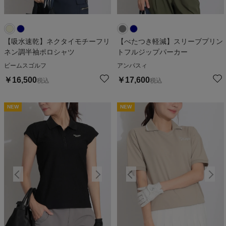
【吸水速乾】ネクタイモチーフリ
【べたつき軽減】スリーブプリン
ネン調半袖ポロシャツ
トフルジップパーカー
ビームスゴルフ
アンパスィ
￥
16,500
￥
17,600
税込
税込
NEW
NEW
NEW
NEW
N