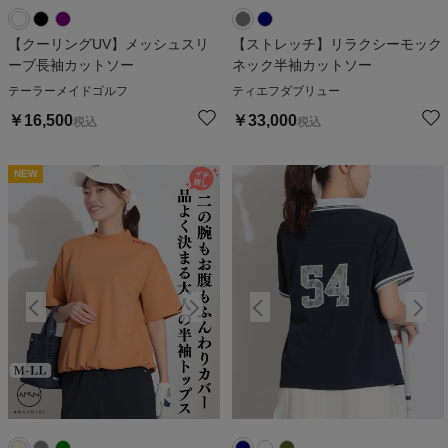
【クーリングUV】メッシュスリ
【ストレッチ】リラクシーモック
ーブ長袖カットソー
ネック半袖カットソー
テーラーメイドゴルフ
ティエフダブリュー
￥
16,500
￥
33,000
税込
税込
NEW
NEW
N