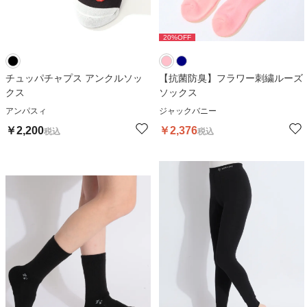
20
%OFF
20
%OFF
チュッパチャプス アンクルソッ
【抗菌防臭】フラワー刺繍ルーズ
クス
ソックス
アンパスィ
ジャックバニー
￥
2,200
￥
2,376
税込
税込