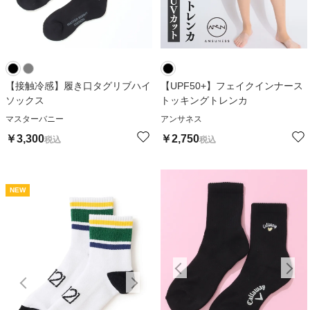
【接触冷感】履き口タグリブハイ
【UPF50+】フェイクインナース
ソックス
トッキングトレンカ
マスターバニー
アンサネス
￥
3,300
￥
2,750
税込
税込
NEW
NEW
N