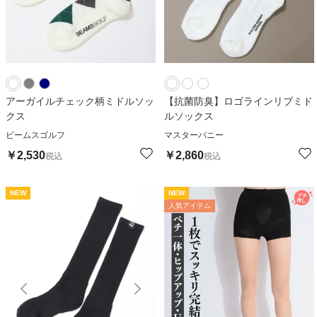
アーガイルチェック柄ミドルソッ
【抗菌防臭】ロゴラインリブミド
クス
ルソックス
ビームスゴルフ
マスターバニー
￥
2,530
￥
2,860
税込
税込
NEW
NEW
NEW
N
人気アイテム