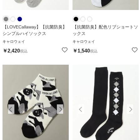
【LOVECallaway】【抗菌防臭】
【抗菌防臭】配色リブショートソ
シンプルハイソックス
ックス
キャロウェイ
キャロウェイ
￥
2,420
￥
1,540
税込
税込