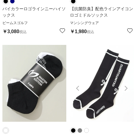
バイカラーロゴラインニーハイソ
【抗菌防臭】配色ラインアイコン
ックス
ロゴミドルソックス
ビームスゴルフ
マンシングウェア
￥
3,080
￥
1,980
税込
税込