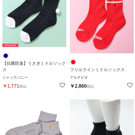
30
%OFF
【抗菌防臭】うさぎミドルソック
ス
フリルラインミドルソックス
ジャックバニー
アルチビオ
￥
1,771
￥
2,860
税込
税込