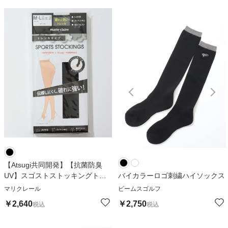
【Atsugi共同開発】【抗菌防臭
UV】スゴストストッキングトレ
バイカラーロゴ刺繍ハイソックス
ンカ
マリクレール
ビームスゴルフ
￥
2,640
￥
2,750
税込
税込