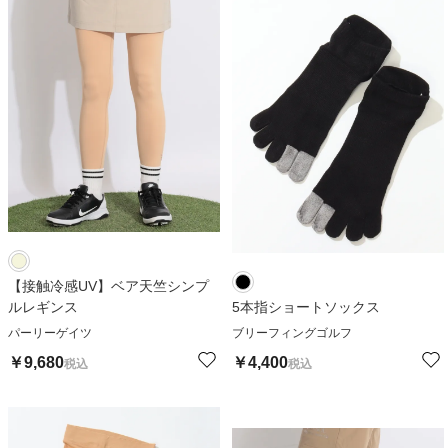
【接触冷感UV】ベア天竺シンプ
ルレギンス
5本指ショートソックス
パーリーゲイツ
ブリーフィングゴルフ
￥
9,680
￥
4,400
税込
税込