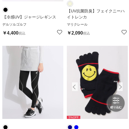
【UV抗菌防臭】フェイクニーハ
【冷感UV】ジャージレギンス
イトレンカ
デルソルゴルフ
マリクレール
￥
4,400
￥
2,090
税込
税込
絞り込む
5
%OFF
5
%OFF