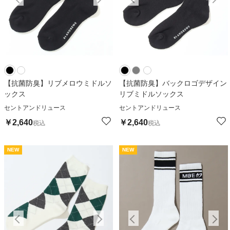
【抗菌防臭】リブメロウミドルソ
【抗菌防臭】バックロゴデザイン
ックス
リブミドルソックス
セントアンドリュース
セントアンドリュース
￥
2,640
￥
2,640
税込
税込
NEW
NEW
NEW
NEW
N