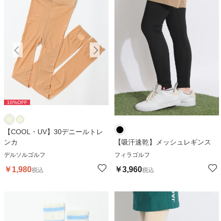
10
%OFF
10
%OFF
1
【COOL・UV】30デニールトレ
ンカ
【吸汗速乾】メッシュレギンス
デルソルゴルフ
フィラゴルフ
￥
1,980
￥
3,960
税込
税込