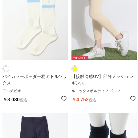
20
%OFF
バイカラーボーダー柄ミドルソッ
【接触冷感UV】部分メッシュレ
クス
ギンス
アルチビオ
ルコックスポルティフ ゴルフ
￥
3,080
￥
4,752
税込
税込