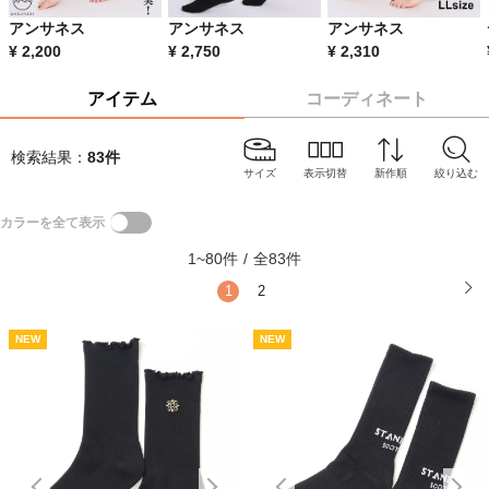
アンサネス
アンサネス
アンサネス
¥
2,200
¥
2,750
¥
2,310
アイテム
コーディネート
検索結果：
83
件
サイズ
表示切替
新作順
絞り込む
カラーを全て表示
1
~
80
件
/
全
83
件
1
2
NEW
NEW
NEW
NEW
N