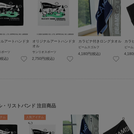
ナルアートハンドタ
オリジナルアートハンドタ
カラビナ付きロングタオル
カラ
オル
ビームスゴルフ
ビーム
スポーツ
サンリオスポーツ
4,180
円
(税込)
4,180
(税込)
2,750
円
(税込)
ル・リストバンド
注目商品
テム
人気アイテム