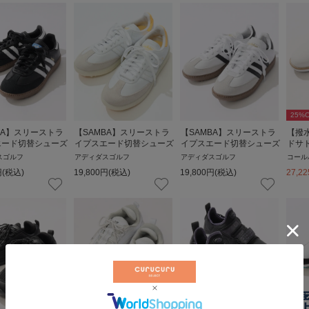
25
%O
BA】スリーストラ
【SAMBA】スリーストラ
【SAMBA】スリーストラ
【撥
エード切替シューズ
イプスエード切替シューズ
イプスエード切替シューズ
ドサ
スゴルフ
アディダスゴルフ
アディダスゴルフ
コール
円
(税込)
19,800
円
(税込)
19,800
円
(税込)
27,22