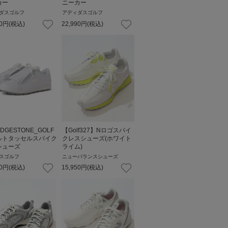
カー
ニーカー
ダスゴルフ
アディダスゴルフ
0
円
(税込)
22,990
円
(税込)
IDGESTONE_GOLF
【Golf327】Nロゴスパイ
ルトタッセルスパイク
クレスシューズ(ホワイト
シューズ
ライム)
スゴルフ
ニューバランスシューズ
0
円
(税込)
15,950
円
(税込)