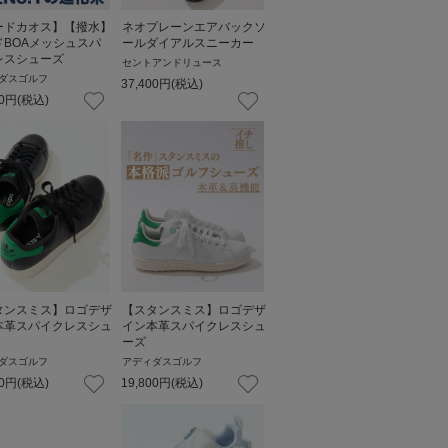
ードカオス】【撥水】
ネオプレーンエアバックソ
ドBOAメッシュスパ
ールダイアルスニーカー
レスシューズ
セントアンドリュース
ダスゴルフ
37,400
円
(税込)
0
円
(税込)
タンスミス】ロゴデザ
【スタンスミス】ロゴデザ
本革スパイクレスシュ
イン本革スパイクレスシュ
ーズ
ダスゴルフ
アディダスゴルフ
0
円
(税込)
19,800
円
(税込)