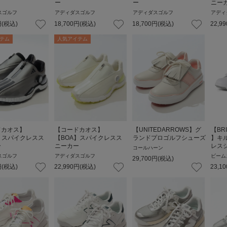
ー
ー
ニー
スゴルフ
アディダスゴルフ
アディダスゴルフ
アディ
円
(税込)
18,700
円
(税込)
18,700
円
(税込)
22,99
テム
人気アイテム
ドカオス】
【コードカオス】
【UNITEDARROWS】グ
【BR
】スパイクレスス
【BOA】スパイクレスス
ランドプロゴルフシューズ
】キ
ー
ニーカー
レス
コールハーン
スゴルフ
アディダスゴルフ
ビーム
29,700
円
(税込)
円
(税込)
22,990
円
(税込)
23,10