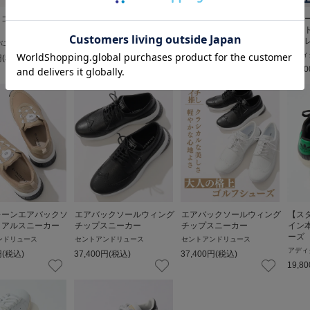
ロゴスパイクレスシ
サイドロゴスパイクレスシ
【コードカオス】【撥水】
【コ
ューズ
ミッドBOAメッシュスパ
ミッ
イクレスシューズ
イク
バニー
マスターバニー
アディダスゴルフ
アディ
円
(税込)
27,500
円
(税込)
24,200
円
(税込)
24,20
レーンエアバックソ
エアバックソールウィング
エアバックソールウィング
【ス
イアルスニーカー
チップスニーカー
チップスニーカー
イン
ーズ
ンドリュース
セントアンドリュース
セントアンドリュース
アディ
円
(税込)
37,400
円
(税込)
37,400
円
(税込)
19,80