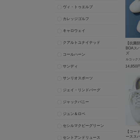
ヴィ・トゥエルブ
カレッジゴルフ
キャロウェイ
クアルトユナイテッド
【抗菌
BOAス
ズ
コールハーン
ルコック
14,850
サンディ
サンリオスポーツ
ジェイ・リンドバーグ
ジャックバニー
ジュン＆ロペ
セシルマクビーグリーン
【コー
ースス
セントアンドリュース