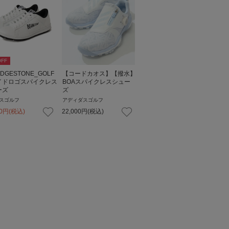
FF
IDGESTONE_GOLF
【コードカオス】【撥水】
イドロゴスパイクレス
BOAスパイクレスシュー
ーズ
ズ
スゴルフ
アディダスゴルフ
0
円
(税込)
22,000
円
(税込)