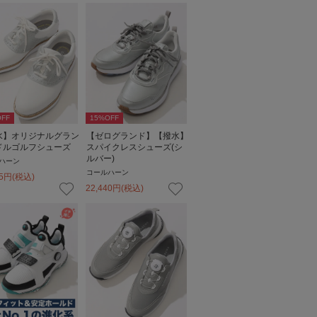
FF
15
%OFF
水】オリジナルグラン
【ゼログランド】【撥水】
ドルゴルフシューズ
スパイクレスシューズ(シ
ルバー)
ハーン
コールハーン
5
円
(税込)
22,440
円
(税込)