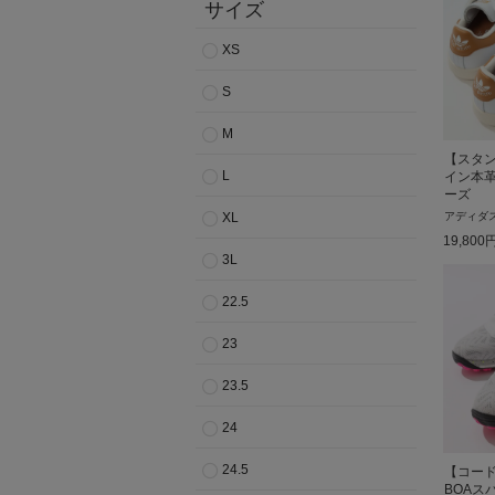
サイズ
XS
S
M
【スタ
L
イン本
ーズ
XL
アディダ
19,800
3L
22.5
23
23.5
24
24.5
【コー
BOAス