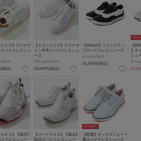
30
%O
ンスミス】ロゴデザ
【スタンスミス】ロゴデザ
【Vibram】ウイングチッ
【BR
革スパイクレスシュ
イン本革スパイクレスシュ
プスパイクレスシューズ
】サ
ーズ
シュ
ビームスゴルフ
スゴルフ
アディダスゴルフ
ビーム
24,200
円
(税込)
円
(税込)
19,800
円
(税込)
14,63
30
%OFF
ドカオス】【撥水】
【コードカオス】【撥水】
【軽量】オックスフォード
パイクレスシュー
BOAスパイクレスシュー
風スパイクレスシューズ