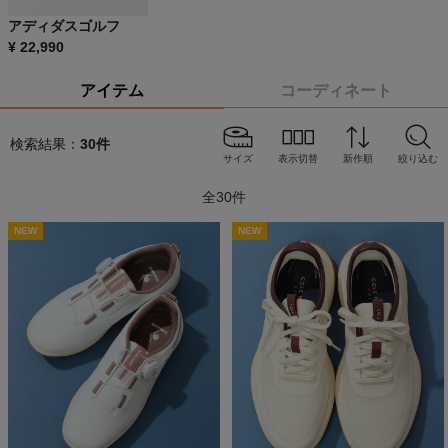
アディダスゴルフ
¥
22,990
アイテム
コーディネート
検索結果：
30
件
サイズ
表示切替
新作順
絞り込む
全
30
件
NEW
NEW