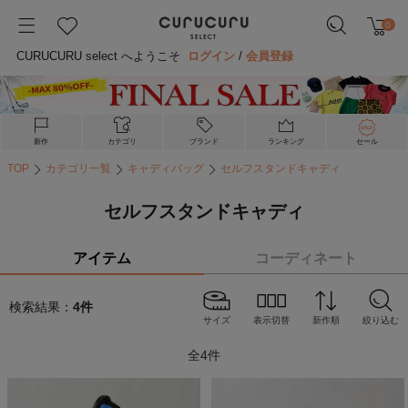
0
CURUCURU select へようこそ
ログイン
/
会員登録
新作
カテゴリ
ブランド
ランキング
セール
TOP
カテゴリ一覧
キャディバッグ
セルフスタンドキャディ
セルフスタンドキャディ
アイテム
コーディネート
検索結果：
4
件
サイズ
表示切替
新作順
絞り込む
全
4
件