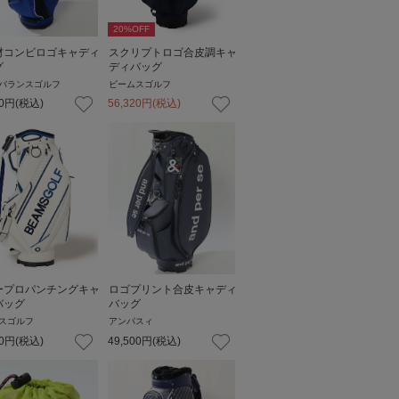
20
%OFF
材コンビロゴキャディ
スクリプトロゴ合皮調キャ
グ
ディバッグ
バランスゴルフ
ビームスゴルフ
0
円
(税込)
56,320
円
(税込)
ープロパンチングキャ
ロゴプリント合皮キャディ
バッグ
バッグ
スゴルフ
アンパスィ
0
円
(税込)
49,500
円
(税込)