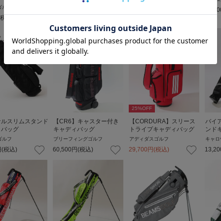
ゴルフ
ビームスゴルフ
17,600
円
(税込)
53,90
(税込)
8,800
円
(税込)
25
%OFF
ナルスリムスタンド
【CR6】キャスター付き
【CORDURA】スリース
バイ
ィバッグ
キャディバッグ
トライプキャディバッグ
ンド
ゴルフ
ブリーフィングゴルフ
アディダスゴルフ
キャロ
円
(税込)
60,500
円
(税込)
29,700
円
(税込)
13,20