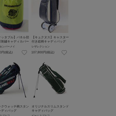
ケッタブル】パネル切
【キュクヌス】キャスター
ゴ刺繍キャディカバー
付き総柄キャディバッグ
センバーメイ
レザレクション
0
円
(税込)
107,800
円
(税込)
ックウォッチ柄スタン
オリジナルスリムスタンド
ャディバッグ
キャディバッグ
スゴルフ
ビームスゴルフ