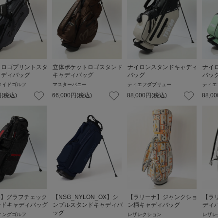
】ロゴプリントスタ
立体ポケットロゴスタンド
ナイロンスタンドキャディ
ナイ
ャディバッグ
キャディバッグ
バッグ
バッ
メイドゴルフ
マスターバニー
ティエフダブリュー
ティエ
円
(税込)
66,000
円
(税込)
88,000
円
(税込)
88,00
.5】グラフチェック
【NSG_NYLON_OX】シ
【ラリーナ】ジャンクショ
【ラ
ンドキャディバッグ
ンプルスタンドキャディバ
ン柄キャディバッグ
ディ
ッグ
ィングゴルフ
レザレクション
レザレ