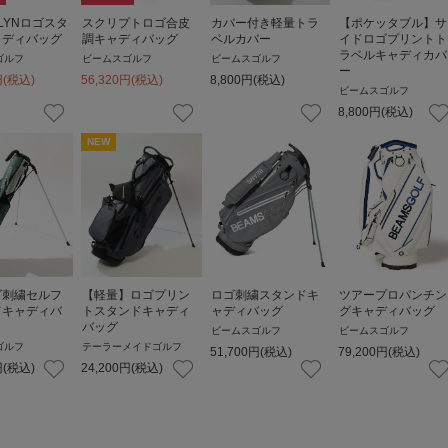
KLYNロゴスタ
スクリプトロゴ合皮
カバー付き軽量トラ
【ポケッタブル】サ
ャディバッグ
調キャディバッグ
ベルカバー
イドロゴプリントト
ラベルキャディカバ
ゴルフ
ビームスゴルフ
ビームスゴルフ
ー
円
(税込)
56,320
円
(税込)
8,800
円
(税込)
ビームスゴルフ
8,800
円
(税込)
NEW
ゴ刺繍セルフ
【軽量】ロゴプリン
ロゴ刺繍スタンドキ
ツアープロパンチン
ドキャディバ
トスタンドキャディ
ャディバッグ
グキャディバッグ
バッグ
ビームスゴルフ
ビームスゴルフ
ゴルフ
テーラーメイドゴルフ
51,700
円
(税込)
79,200
円
(税込)
円
(税込)
24,200
円
(税込)