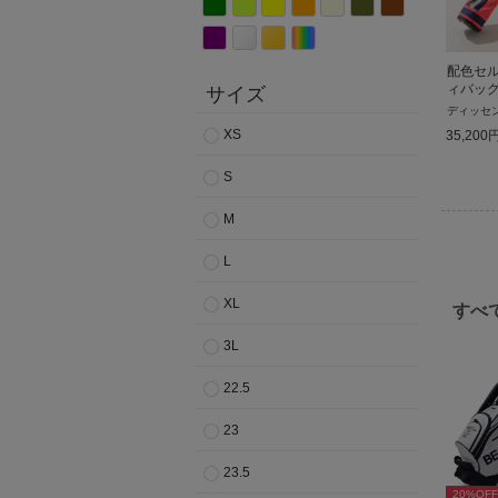
配色セ
ィバッ
サイズ
ディッセ
XS
35,200
S
M
L
XL
すべ
3L
22.5
23
23.5
20
%OFF