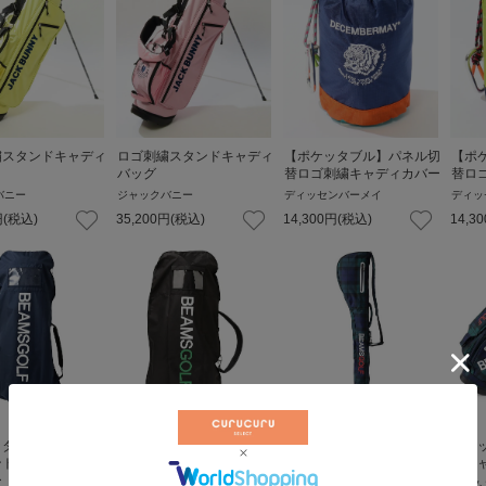
繍スタンドキャディ
ロゴ刺繍スタンドキャディ
【ポケッタブル】パネル切
【ポ
バッグ
替ロゴ刺繍キャディカバー
替ロ
バニー
ジャックバニー
ディッセンバーメイ
ディッ
円
(税込)
35,200
円
(税込)
14,300
円
(税込)
14,30
ッタブル】サイドロ
【ポケッタブル】サイドロ
ブラックウォッチ柄クラブ
ブラ
ントトラベルキャデ
ゴプリントトラベルキャデ
ケース
ドキ
ー
ィカバー
ビームスゴルフ
ビーム