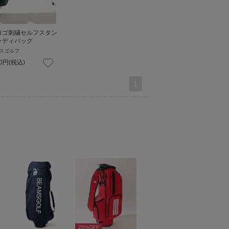
ロゴ刺繍セルフスタン
ャディバッグ
スゴルフ
0
円
(税込)
1
25
%OFF