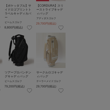
【ポケッタブル】サ
【CORDURA】スリ
イドロゴプリントト
ーストライプキャデ
ラベルキャディカバ
ィバッグ
ー
アディダスゴルフ
ビームスゴルフ
29,700
円
(税込)
8,800
円
(税込)
ツアープロパンチン
サークルロゴキャデ
グキャディバッグ
ィバッグ
ビームスゴルフ
テーラーメイドゴルフ
79,200
円
(税込)
29,700
円
(税込)