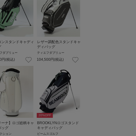
ロンスタンドキャディ
レザー調配色スタンドキャ
グ
ディバッグ
フダブリュー
ティエフダブリュー
0
円
(税込)
104,500
円
(税込)
20
%OFF
リーナ】ロゴ総柄キャ
BROOKLYNロゴスタンド
バッグ
キャディバッグ
クション
ビームスゴルフ