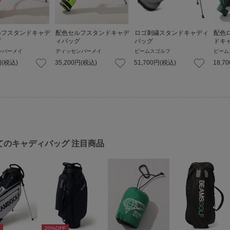
ルフスタンドキャデ
配色セルフスタンドキャデ
ロゴ刺繍スタンドキャディ
配色
グ
ィバッグ
バッグ
ドキ
ンバーメイ
ディッセンバーメイ
ビームスゴルフ
ビーム
円
(税込)
35,200
円
(税込)
51,700
円
(税込)
18,70
てのキャディバッグ
注目商品
20
%OFF